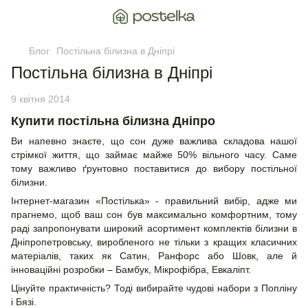
Блог
Постільна білизна в Дніпрі
Постільна білизна в Дніпрі
9 квітня 2014
Купити постільна білизна Дніпро
Ви напевно знаєте, що сон дуже важлива складова нашої
стрімкої життя, що займає майже 50% вільного часу. Саме
тому важливо ґрунтовно поставитися до вибору постільної
білизни.
Інтернет-магазин «Постілька» - правильний вибір, адже ми
прагнемо, щоб ваш сон був максимально комфортним, тому
раді запропонувати широкий асортимент комплектів білизни в
Дніпропетровську, виробленого не тільки з кращих класичних
матеріалів, таких як Сатин, Ранфорс або Шовк, але й
інноваційні розробки – Бамбук, Мікрофібра, Евкаліпт.
Цінуйте практичність? Тоді вибирайте чудові набори з Попліну
і Бязі.