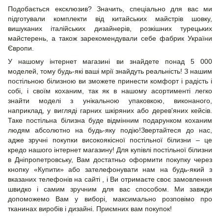
Подобається ексклюзив? Значить, спеціально для вас ми
підготували комплекти від китайських майстрів шовку,
вишуканих італійських дизайнерів, розкішних турецьких
майстерень, а також зарекомендували себе фабрик України
Європи.
У нашому інтернет магазині ви знайдете понад 5 000
моделей, тому будь-які ваші мрії знайдуть реальність! З нашим
постільною білизною ви зможете принести комфорт і радість і
собі, і своїм коханим, так як в нашому асортименті легко
знайти моделі з унікальною упаковкою, виконаного,
наприклад, у вигляді гарних шкіряних або дерев'яних кейсів.
Таке постільна білизна буде відмінним подарунком коханим
людям абсолютно на будь-яку подію!Звертайтеся до нас,
адже зручні покупки високоякісної постільної білизни – це
кредо нашого інтернет магазину! Для купівлі постільної білизни
в Дніпропетровську, Вам достатньо оформити покупку через
кнопку «Купити» або зателефонувати нам на будь-який з
вказаних телефонів на сайті , і Ви отримаєте своє замовлення
швидко і самим зручним для вас способом. Ми завжди
допоможемо Вам у виборі, максимально розповімо про
тканинах виробів і дизайні. Приємних вам покупок!