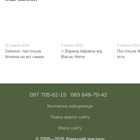
20 травня 2026
5 лютого 2025
3 червня 2024
Saheser -постільна
⭐ Варена бавовна від
Постільна б
білизна на всі смаки
Macas Home
літа
097 705-62-15
063 649-70-42
Контактна інформація
Повна версія сайту
Мапа сайту
© 2008—2026 Домашній текстиль