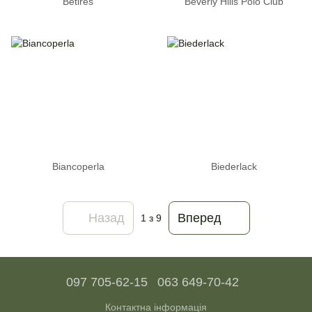
Betires
Beverly Hills Polo Club
Biancoperla
Biederlack
Назад
Вперед
1
з 9
097 705-62-15
063 649-70-42
Контактна інформація