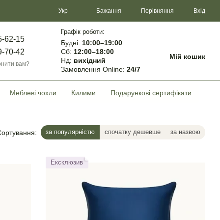
Порівняння
Укр
Бажання
Вхід
Графік роботи:
5-62-15
Будні:
10:00–19:00
Сб:
12:00–18:00
9-70-42
Мій кошик
Нд:
вихідний
нити вам?
Замовлення Online:
24/7
Меблеві чохли
Килими
Подарункові сертифікати
за популярністю
спочатку дешевше
за назвою
Сортування:
Ексклюзив