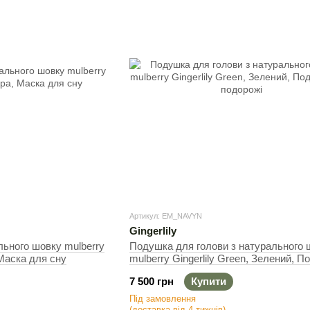
Артикул: EM_NAVYN
Gingerlily
льного шовку mulberry
Подушка для голови з натурального 
 Маска для сну
mulberry Gingerlily Green, Зелений, 
для подорожі
7 500 грн
Купити
Під замовлення
(доставка від 4 тижнів)