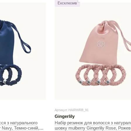
Ексклюзив
Артикул: HAIRWRB_91
Gingerlily
сся з натурального
Набір резинок для волосся з натурал
y Navy, Темно-синій,
шовку mulberry Gingerlily Rose, Рожев