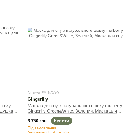
Артикул: EM_NAVYO
Gingerlily
шовку
Маска для сну з натурального шовку mulberry
Подушка
Gingerlily Green&White, Зелений, Маска для
сну
3 750 грн
Купити
Під замовлення
(доставка від 4 тижнів)