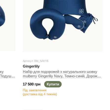
Артикул: BM_NAVYB
Gingerlily
ку
Набір для подорожей з натурального шовку
, Подушка
mulberry Gingerlily Navy, Темно-синій, Дорожній
набір
17 500 грн
Купити
Під замовлення
(доставка від 4 тижнів)