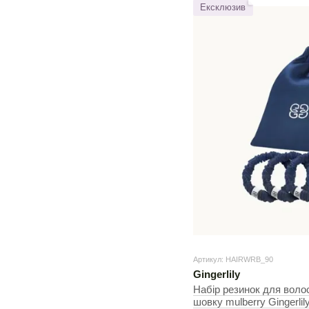
Ексклюзив
Артикул: HAIRWRB_90
Gingerlily
Набір резинок для воло
шовку mulberry Gingerlil