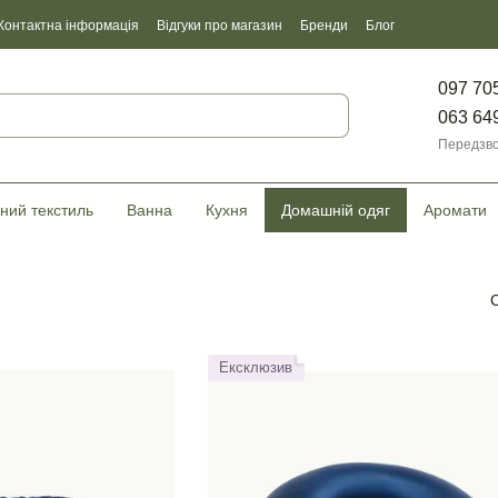
Контактна інформація
Відгуки про магазин
Бренди
Блог
097 70
063 64
Передзво
ний текстиль
Ванна
Кухня
Домашній одяг
Аромати
Ексклюзив