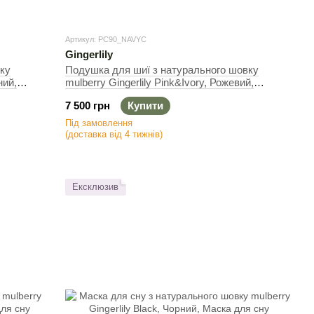
Артикул: PC90_NAVYC
Gingerlily
ку
Подушка для шиї з натурального шовку
ний,
mulberry Gingerlily Pink&Ivory, Рожевий,
Подушка для шиї
7 500 грн
Купити
Під замовлення
(доставка від 4 тижнів)
Ексклюзив