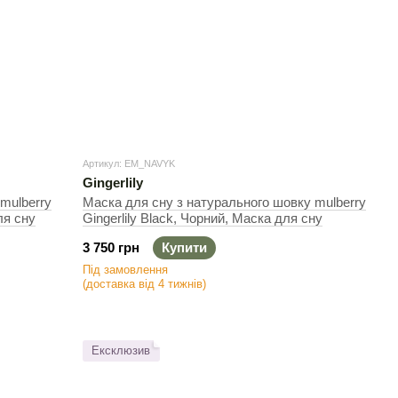
Артикул: EM_NAVYK
Gingerlily
mulberry
Маска для сну з натурального шовку mulberry
ля сну
Gingerlily Black, Чорний, Маска для сну
3 750 грн
Купити
Під замовлення
(доставка від 4 тижнів)
Ексклюзив