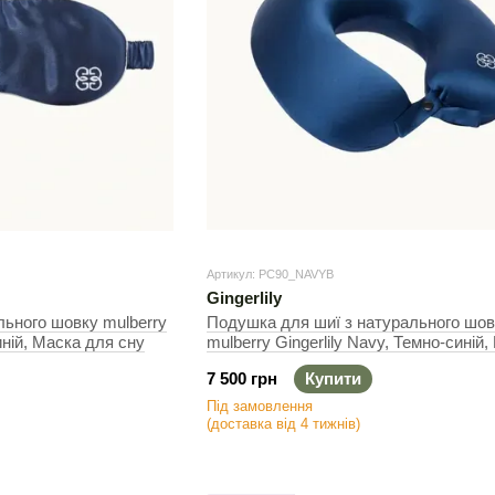
Артикул: PC90_NAVYB
Gingerlily
льного шовку mulberry
Подушка для шиї з натурального шов
иній, Маска для сну
mulberry Gingerlily Navy, Темно-синій
для шиї
7 500 грн
Купити
Під замовлення
(доставка від 4 тижнів)