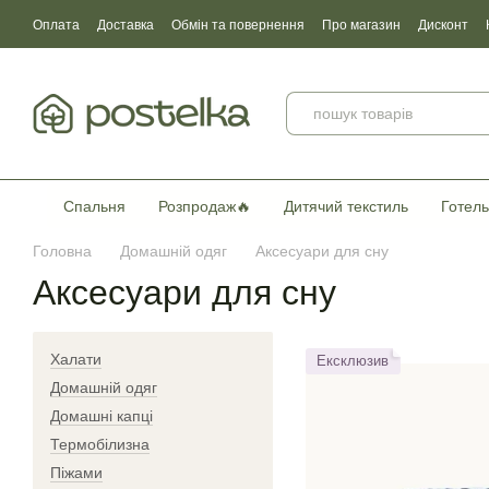
Перейти до основного контенту
Оплата
Доставка
Обмін та повернення
Про магазин
Дисконт
Угода користувача
Договір публічної оферти
Сертификати якості
Спальня
Розпродаж🔥
Дитячий текстиль
Готель
Головна
Домашній одяг
Аксесуари для сну
Аксесуари для сну
Халати
Ексклюзив
Домашній одяг
Домашні капці
Термобілизна
Піжами