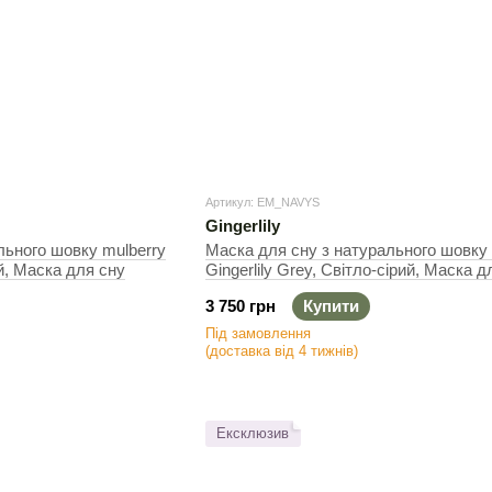
Артикул: EM_NAVYS
Gingerlily
льного шовку mulberry
Маска для сну з натурального шовку 
ий, Маска для сну
Gingerlily Grey, Світло-сірий, Маска д
3 750 грн
Купити
Під замовлення
(доставка від 4 тижнів)
Ексклюзив