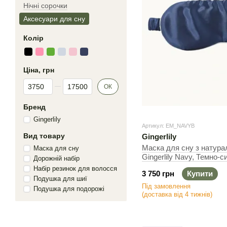
Нічні сорочки
Аксесуари для сну
Колір
Ціна, грн
Від Ціна, грн
До Ціна, грн
ОК
Бренд
Gingerlily
Артикул: EM_NAVYB
Вид товару
Gingerlily
Маска для сну з натура
Маска для сну
Gingerlily Navy, Темно-с
Дорожній набір
Набір резинок для волосся
3 750 грн
Купити
Подушка для шиї
Під замовлення
Подушка для подорожі
(доставка від 4 тижнів)