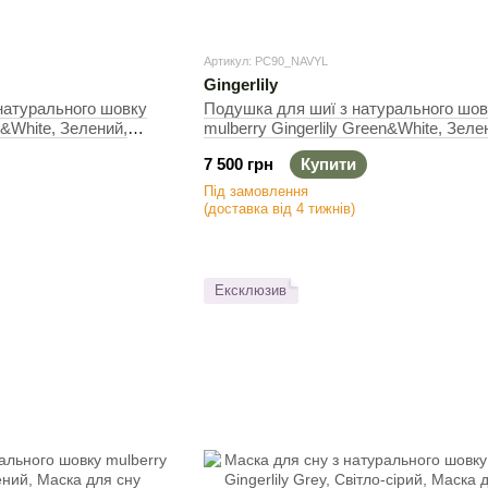
Артикул: PC90_NAVYL
Gingerlily
натурального шовку
Подушка для шиї з натурального шов
n&White, Зелений,
mulberry Gingerlily Green&White, Зеле
Подушка для шиї
7 500 грн
Купити
Під замовлення
(доставка від 4 тижнів)
Ексклюзив