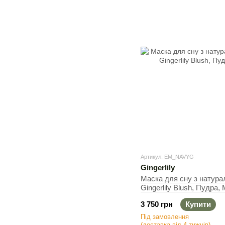
Артикул: EM_NAVYG
Gingerlily
Маска для сну з натура
Gingerlily Blush, Пудра,
3 750 грн
Купити
Під замовлення
(доставка від 4 тижнів)