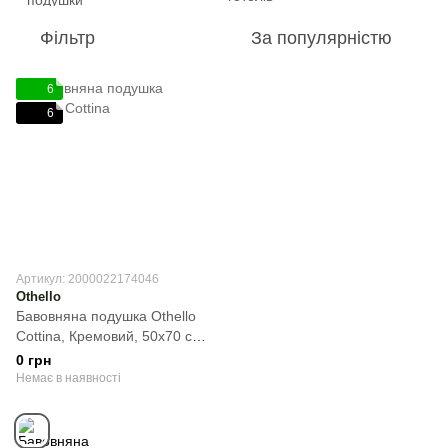
Фільтр
За популярністю
6
6
Артикул: 2000022174046
Othello
Бавовняна подушка Othello
Cottina, Кремовий, 50х70 см,
1000 г
0 грн
Немає в наявності