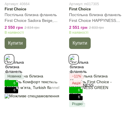
Артикул: 40664
Артикул: m017305
First Choice
First Choice
Постільна білизна фланель
Постільна білизна фланель
First Сhoice Sadora Beige,
First Сhoice HAPPYNESS
Бежевий, 50х70см (2шт),
NAVI BLUE, Cиній, 50х70см
2 550 грн
2 551 грн
2 834 грн
2 833 грн
Євро, 200х220 см, 240х260
(2шт), Євро, 200х220 см,
В наявності
В наявності
см
240х260 см
Купити
Купити
Новинка
−11%
6
Акція
6
6
6
Різдво