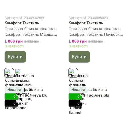
Артикул: kt12334934909
Артикул: kt12334005023
Комфорт Текстиль
Комфорт Текстиль
Постільна білизна фланель
Постільна білизна фланель
Комфорт текстиль Маршал,
Комфорт текстиль Печворк
Turkish flannel, Зелений,
зелений, Turkish flannel,
1 866 грн
1 866 грн
2 332 грн
2 332 грн
50х70см (2шт), Полуторний,
Зелений, 50х70см (2шт),
В наявності
В наявності
145х215 см, 145х220 см
Полуторний, 145х215 см,
Купити
Купити
145х220 см
Новинка
Новинка
6
6
6
6