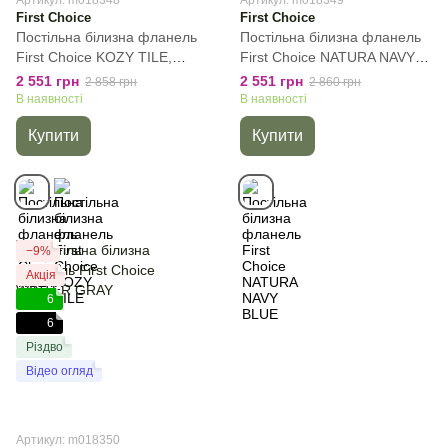
First Choice
First Choice
Постільна білизна фланель
Постільна білизна фланель
First Сhoice KOZY TILE,
First Сhoice NATURA NAVY
Цегляний, 50х70см (2шт),
BLUE, Cиній, 50х70см (2шт),
2 551 грн
2 551 грн
2 858 грн
2 860 грн
Євро, 200х220 см, 240х260
Євро, 200х220 см, 240х260
В наявності
В наявності
см
см
Купити
Купити
−9%
Акція
6
6
Різдво
Відео огляд
Артикул: m018350