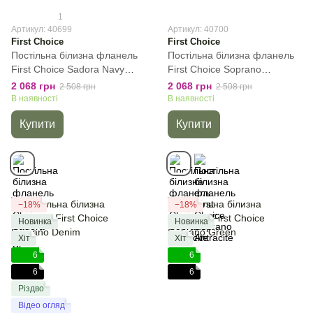
1
Артикул: 40699
Артикул: 40700
First Choice
First Choice
Постільна білизна фланель
Постільна білизна фланель
First Сhoice Sadora Navy
First Сhoice Soprano
Blue, Cиній, 50х70 см (1шт),
Antracite, Темно-сірий, 50х70
2 068 грн
2 068 грн
2 508 грн
2 508 грн
Полуторний, 160х220 см,
см (1шт), Полуторний,
В наявності
В наявності
180х240 см
160х220 см, 180х240 см
Купити
Купити
−18%
−18%
Новинка
Новинка
Хіт
Хіт
6
6
6
6
Різдво
Відео огляд