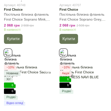
1
Артикул: 40748
Артикул: 40707
First Choice
First Choice
Постільна білизна фланель
Постільна білизна фланель
First Сhoice Soprano Mink,
First Сhoice Soprano Grey,
Капучіно, 50х70 см (1шт),
Сірий, 50х70 см (1шт),
2 068 грн
2 068 грн
2 508 грн
2 508 грн
Полуторний, 160х220 см,
Полуторний, 160х220 см,
В наявності
В наявності
180х240 см
180х240 см
Купити
Купити
−10%
−10%
Новинка
Акція
Хіт
6
6
6
6
Різдво
Різдво
Відео огляд