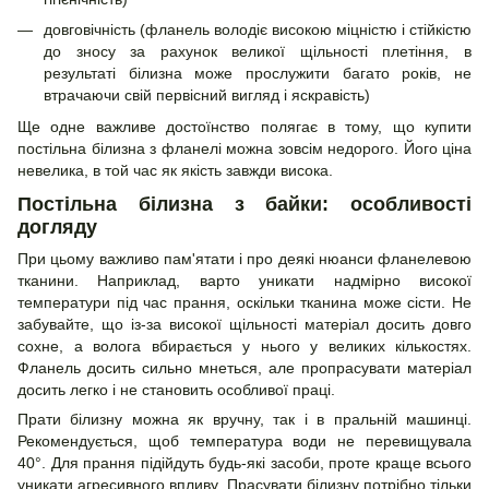
довговічність (фланель володіє високою міцністю і стійкістю
до зносу за рахунок великої щільності плетіння, в
результаті білизна може прослужити багато років, не
втрачаючи свій первісний вигляд і яскравість)
Ще одне важливе достоїнство полягає в тому, що купити
постільна білизна з фланелі можна зовсім недорого. Його ціна
невелика, в той час як якість завжди висока.
Постільна білизна з байки: особливості
догляду
При цьому важливо пам'ятати і про деякі нюанси фланелевою
тканини. Наприклад, варто уникати надмірно високої
температури під час прання, оскільки тканина може сісти. Не
забувайте, що із-за високої щільності матеріал досить довго
сохне, а волога вбирається у нього у великих кількостях.
Фланель досить сильно мнеться, але пропрасувати матеріал
досить легко і не становить особливої праці.
Прати білизну можна як вручну, так і в пральній машинці.
Рекомендується, щоб температура води не перевищувала
40°. Для прання підійдуть будь-які засоби, проте краще всього
уникати агресивного впливу. Прасувати білизну потрібно тільки