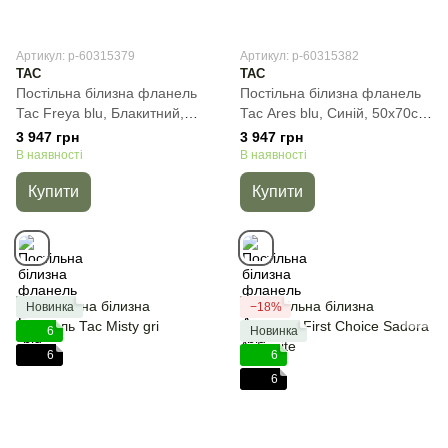
Артикул: p-60315379
Артикул: p-60315382
TAC
TAC
Постільна білизна фланель
Постільна білизна фланель
Тас Freya blu, Блакитний,
Тас Ares blu, Cиній, 50х70см
50х70см (2шт), Євро,
(2шт), Євро, 200х220 см,
3 947 грн
3 947 грн
200х220 см, 160х200 см (на
160х200 см (на резинці)
В наявності
В наявності
резинці)
Купити
Купити
Новинка
−18%
6
Новинка
6
6
6