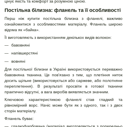
цінує якість та комфорт за розумною ціною.
Постільна білизна: фланель та її особливості
Перш ніж купити постільна білизна з фланелі, важливо
ознайомитися з особливостями матеріалу. Фланель широко
відома як «байка».
Її виготовляють з використанням декількох видів волокон:
бавовняні
напівшерстяні
вовняні
Для постільної білизни в Україні використовується переважно
бавовняна тканина. Це пов'язано з тим, що плетіння ниток
досить щільне (використовується або саржеве, або полотняне
переплетення). В результаті просвіти в готової тканини
практично відсутні, а вага виробів виявляється значним.
Ключовою характеристикою фланелі став гладкий та
рівномірний ворс. Начіс може бути як з одного, так і з двох
сторін матеріалу.
Фланель буває:
гладкофарбована (матеріал виготовляється з попередньо