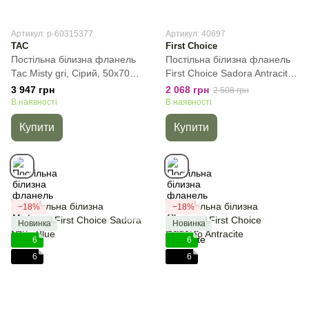
Артикул: p-60315377
Артикул: 40697
TAC
First Choice
Постільна білизна фланель
Постільна білизна фланель
Тас Misty gri, Сірий, 50х70см
First Сhoice Sadora Antracite,
(2шт), Євро, 200х220 см,
Сірий, 50х70 см (1шт),
3 947 грн
2 068 грн
2 508 грн
160х200 см (на резинці)
Полуторний, 160х220 см,
В наявності
В наявності
180х240 см
Купити
Купити
−18%
−18%
Новинка
Новинка
6
6
6
6