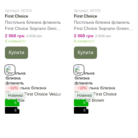
Артикул: 40703
Артикул: 40705
First Choice
First Choice
Постільна білизна фланель
Постільна білизна фланель
First Сhoice Soprano Denim,
First Сhoice Soprano Green,
Темно-синій, 50х70 см (1шт),
Зелений, 50х70 см (1шт),
2 068 грн
2 068 грн
2 508 грн
2 508 грн
Полуторний, 160х220 см,
Полуторний, 160х220 см,
В наявності
В наявності
180х240 см
180х240 см
Купити
Купити
−10%
−18%
Новинка
Новинка
6
6
6
6