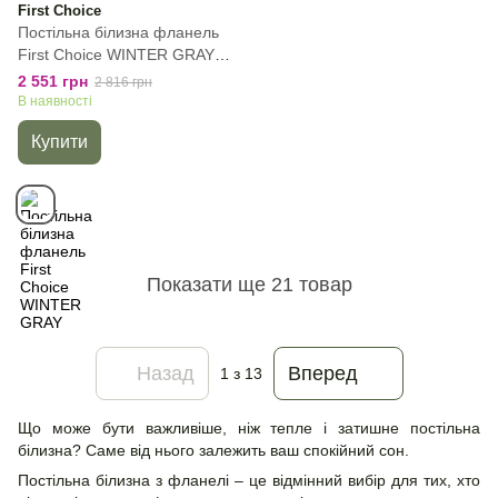
First Choice
Постільна білизна фланель
First Сhoice WINTER GRAY,
Сірий, 50х70см (2шт), Євро,
2 551 грн
2 816 грн
200х220 см, 240х260 см
В наявності
Купити
Показати ще 21 товар
Назад
Вперед
1
з 13
Що може бути важливіше, ніж тепле і затишне постільна
білизна? Саме від нього залежить ваш спокійний сон.
Постільна білизна з фланелі – це відмінний вибір для тих, хто