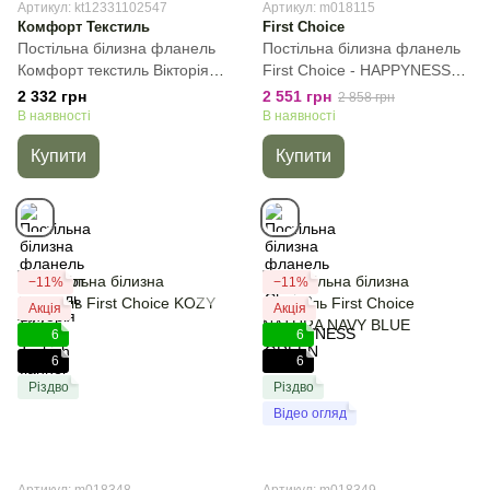
Артикул: kt12331102547
Артикул: m018115
Комфорт Текстиль
First Choice
Постільна білизна фланель
Постільна білизна фланель
Комфорт текстиль Вікторія
First Сhoice - HAPPYNESS
м’ята, Turkish flannel,
GREEN, Зелений, 50х70см
2 332 грн
2 551 грн
2 858 грн
Блакитний, 50х70см (2шт),
(2шт), Євро, 200х220 см,
В наявності
В наявності
Полуторний, 145х215 см,
240х260 см
Купити
Купити
145х220 см
−11%
−11%
Акція
Акція
6
6
6
6
Різдво
Різдво
Відео огляд
Артикул: m018348
Артикул: m018349