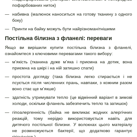
пофарбованих ниток)
набивна (малюнок наноситься на готову тканину з одного
боку)
Принти на байку можуть бути найрізноманітнішими
Постільна білизна з фланелі: переваги
Якщо ви вирішили купити постільна білизна з фланелі,
ознайомтеся з ключовими перевагами такого вибору:
м'якість (тканина дуже м'яка і приємна на дотик, вона
приємна на шкірі і на ній затишно спати)
простота догляду (така білизна легко стирається і не
псується після численних прань, навпаки, з кожним разом
воно стає ще м'якше)
здатність утримувати тепло (це відмінний варіант в зимові
холоди, оскільки фланель забезпечить тепло та затишок)
гіпоалергенність (байка не викликає жодних алергічних
реакцій, тому нерідко використовується навіть для
дитячого постільної білизни. У волокнах цього матеріалу
не розмножуються бактерії, що додатково гарантує
гігієнічність)