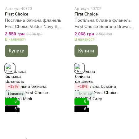
Артикул: 40720
Артикул: 40702
First Choice
First Choice
Постільна білизна фланель
Постільна білизна фланель
First Сhoice Veldor Navy Blue,
First Сhoice Soprano Brown,
Темно-сірий, 50х70см (2шт),
Коричневий, 50х70 см (1шт),
2 550 грн
2 068 грн
2 834 грн
2 508 грн
Євро, 200х220 см, 240х260
Полуторний, 160х220 см,
В наявності
В наявності
см
180х240 см
Купити
Купити
−18%
−18%
Новинка
Новинка
6
6
6
6