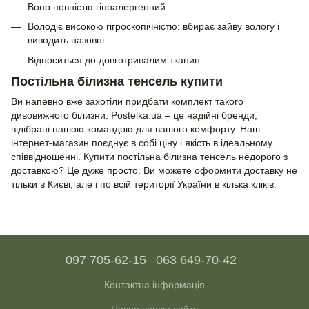
Воно повністю гіпоалергенний
Володіє високою гігроскопічністю: вбирає зайву вологу і
виводить назовні
Відноситься до довготривалим тканин
Постільна білизна тенсель купити
Ви напевно вже захотіли придбати комплект такого
дивовижного білизни. Postelka.ua – це надійні бренди,
відібрані нашою командою для вашого комфорту. Наш
інтернет-магазин поєднує в собі ціну і якість в ідеальному
співвідношенні. Купити постільна білизна тенсель недорого з
доставкою? Це дуже просто. Ви можете оформити доставку не
тільки в Києві, але і по всій території України в кілька кліків.
097 705-62-15
063 649-70-42
Контактна інформація