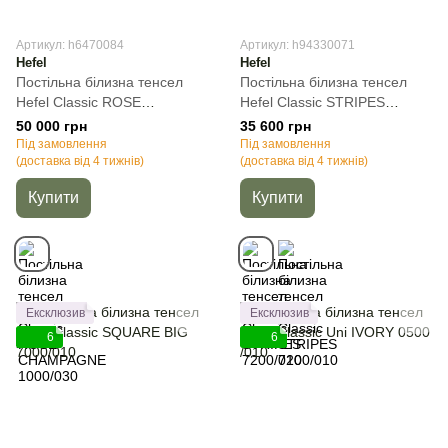
Артикул: h6470084
Артикул: h94330071
Hefel
Hefel
Постільна білизна тенсел
Постільна білизна тенсел
Hefel Classic ROSE
Hefel Classic STRIPES
CHAMPAGNE 1000/030,
7200/010, Кремовий,
50 000 грн
35 600 грн
Кремовий, 50х70см (2шт),
50х70см (2шт), Полуторний,
Під замовлення
Під замовлення
Євро, 200х220 см, 240х260
(доставка від 4 тижнів)
140х220 см, 160х260 см
(доставка від 4 тижнів)
см
Купити
Купити
Ексклюзив
Ексклюзив
6
6