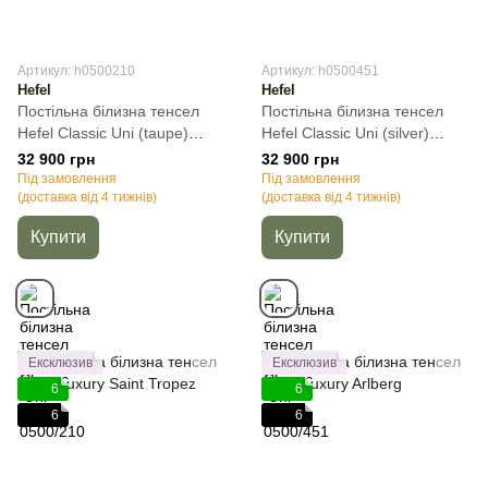
Артикул: h0500210
Артикул: h0500451
Hefel
Hefel
Постільна білизна тенсел
Постільна білизна тенсел
Hefel Classic Uni (taupe)
Hefel Classic Uni (silver)
0500/210, Капучіно, 50х70см
0500/451, Світло-сірий,
32 900 грн
32 900 грн
(2шт), Полуторний, 140х220
50х70см (2шт), Полуторний,
Під замовлення
Під замовлення
см, 160х260 см
(доставка від 4 тижнів)
140х220 см, 160х260 см
(доставка від 4 тижнів)
Купити
Купити
Ексклюзив
Ексклюзив
6
6
6
6