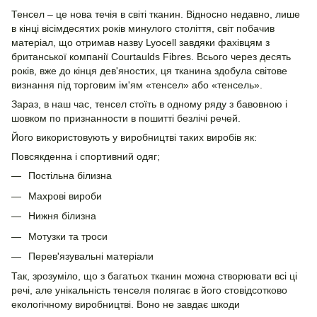
Тенсел – це нова течія в світі тканин. Відносно недавно, лише
в кінці вісімдесятих років минулого століття, світ побачив
матеріал, що отримав назву Lyocell завдяки фахівцям з
британської компанії Courtaulds Fibres. Всього через десять
років, вже до кінця дев'яностих, ця тканина здобула світове
визнання під торговим ім'ям «тенсел» або «тенсель».
Зараз, в наш час, тенсел стоїть в одному ряду з бавовною і
шовком по признанности в пошитті безлічі речей.
Його використовують у виробництві таких виробів як:
Повсякденна і спортивний одяг;
Постільна білизна
Махрові вироби
Нижня білизна
Мотузки та троси
Перев'язувальні матеріали
Так, зрозуміло, що з багатьох тканин можна створювати всі ці
речі, але унікальність тенселя полягає в його стовідсотково
екологічному виробництві. Воно не завдає шкоди