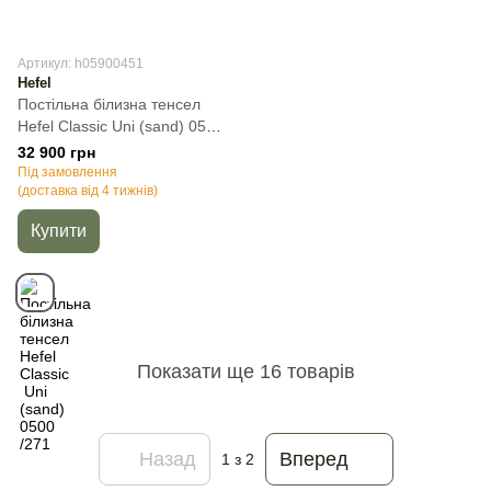
Артикул: h05900451
Hefel
Постільна білизна тенсел
Hefel Classic Uni (sand) 0500
/271, Бежевий, 50х70см
32 900 грн
(2шт), Полуторний, 140х220
Під замовлення
см, 160х260 см
(доставка від 4 тижнів)
Купити
Показати ще 16 товарів
Назад
Вперед
1
з 2