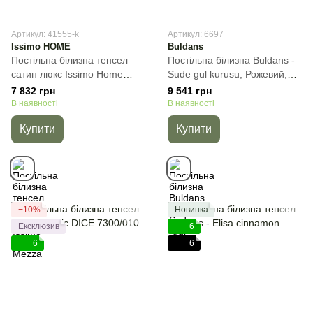
Артикул: 41555-k
Артикул: 6697
Issimo HOME
Buldans
Постільна білизна тенсел
Постільна білизна Buldans -
сатин люкс Issimo Home
Sude gul kurusu, Рожевий,
Mezza, Темно-синій,
50х70см (2шт), Євро,
7 832 грн
9 541 грн
50х70см (4шт), Євро,
200х220 см, 240х260 см
В наявності
В наявності
200х220 см, 260х270 см
Купити
Купити
−10%
Новинка
Ексклюзив
6
6
6