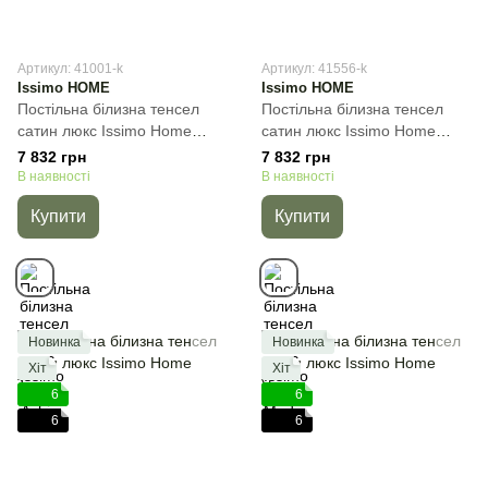
Артикул: 41001-k
Артикул: 41556-k
Issimo HOME
Issimo HOME
Постільна білизна тенсел
Постільна білизна тенсел
сатин люкс Issimo Home
сатин люкс Issimo Home
Ashi, Блакитний, 50х70см
Madre, Бежевий, 50х70см
7 832 грн
7 832 грн
(4шт), Євро, 200х220 см,
(4шт), Євро, 200х220 см,
В наявності
В наявності
260х270 см
260х270 см
Купити
Купити
Новинка
Новинка
Хіт
Хіт
6
6
6
6