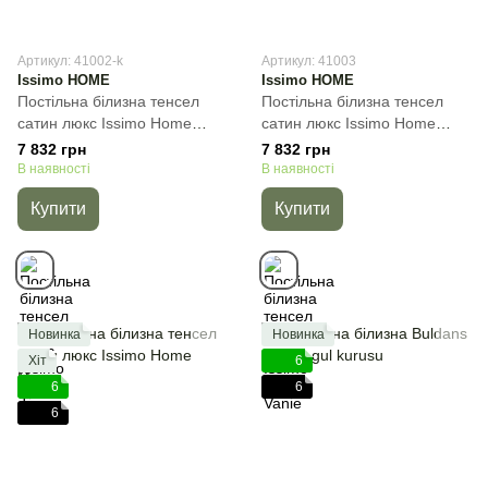
Артикул: 41002-k
Артикул: 41003
Issimo HOME
Issimo HOME
Постільна білизна тенсел
Постільна білизна тенсел
сатин люкс Issimo Home
сатин люкс Issimo Home
Tigres, Золотистий, 50х70см
Vanie, Блакитний, 50х70см
7 832 грн
7 832 грн
(4шт), Євро, 200х220 см,
(4шт), Євро, 200х220 см,
В наявності
В наявності
260х270 см
260х270 см
Купити
Купити
Новинка
Новинка
Хіт
6
6
6
6