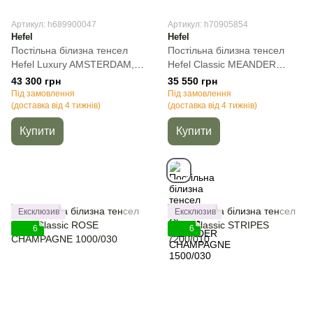
Артикул: h689900047
Артикул: h70905854
Hefel
Hefel
Постільна білизна тенсел
Постільна білизна тенсел
Hefel Luxury AMSTERDAM,
Hefel Classic MEANDER
50х70см (2шт), Полуторний,
CHAMPAGNE 1500/030,
43 300 грн
35 550 грн
140х200 см, 100х200 см (на
Кремовий, 50х70см (2шт),
Під замовлення
Під замовлення
резинці)
(доставка від 4 тижнів)
Полуторний, 140х220 см,
(доставка від 4 тижнів)
160х260 см
Купити
Купити
Ексклюзив
Ексклюзив
6
6