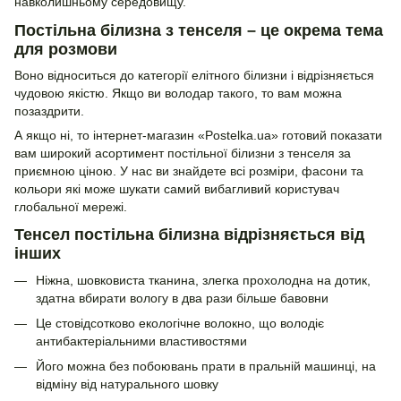
навколишньому середовищу.
Постільна білизна з тенселя – це окрема тема
для розмови
Воно відноситься до категорії елітного білизни і відрізняється
чудовою якістю. Якщо ви володар такого, то вам можна
позаздрити.
А якщо ні, то інтернет-магазин «Postelka.ua» готовий показати
вам широкий асортимент постільної білизни з тенселя за
приємною ціною. У нас ви знайдете всі розміри, фасони та
кольори які може шукати самий вибагливий користувач
глобальної мережі.
Тенсел постільна білизна відрізняється від
інших
Ніжна, шовковиста тканина, злегка прохолодна на дотик,
здатна вбирати вологу в два рази більше бавовни
Це стовідсотково екологічне волокно, що володіє
антибактеріальними властивостями
Його можна без побоювань прати в пральній машинці, на
відміну від натурального шовку