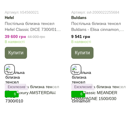
Артикул: h54560021
Артикул: svt-2000022255684
Hefel
Buldans
Постільна білизна тенсел
Постільна білизна тенсел
Hefel Classic DICE 7300/010,
Buldans - Elisa cinnamon,
Молочний, 50х70см (2шт),
Цегляний, 50х70см (2шт),
39 600 грн
9 541 грн
44 000 грн
Євро, 200х220 см, 180х200
Євро, 200х220 см, 240х260
В наявності
В наявності
см (на резинці)
см
Купити
Купити
Ексклюзив
Ексклюзив
6
6