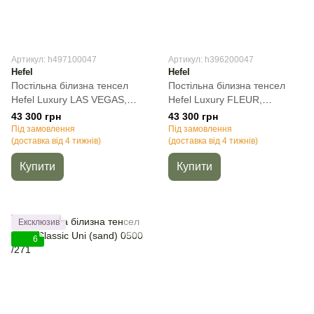
Артикул: h497100047
Артикул: h396200047
Hefel
Hefel
Постільна білизна тенсел
Постільна білизна тенсел
Hefel Luxury LAS VEGAS,
Hefel Luxury FLEUR,
50х70см (2шт), Полуторний,
50х70см (2шт), Полуторний,
43 300 грн
43 300 грн
140х200 см, 100х200 см (на
140х200 см, 100х200 см (на
Під замовлення
Під замовлення
резинці)
(доставка від 4 тижнів)
резинці)
(доставка від 4 тижнів)
Купити
Купити
Ексклюзив
6