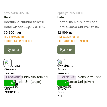
Артикул: h81220076
Артикул: h0500030
Hefel
Hefel
Постільна білизна тенсел
Постільна білизна тенсел
Hefel Classic SQUARE BIG
Hefel Classic Uni IVORY 0500
7000/010, Молочний,
/010, Кремовий, 50х70см
35 600 грн
32 900 грн
50х70см (2шт), Полуторний,
(2шт), Полуторний, 140х200
Під замовлення
Під замовлення
140х220 см, 160х260 см
(доставка від 4 тижнів)
см, 160х260 см
(доставка від 4 тижнів)
Купити
Купити
Ексклюзив
Ексклюзив
6
6