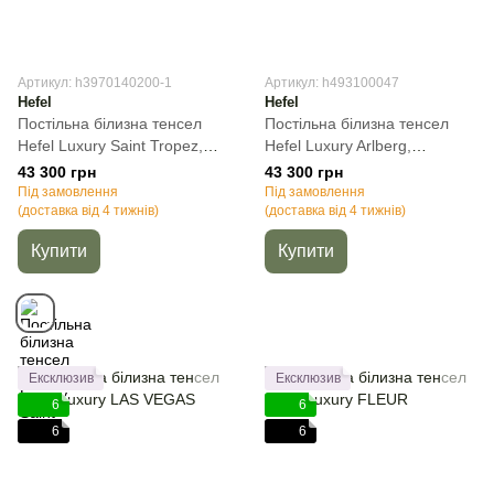
Артикул: h3970140200-1
Артикул: h493100047
Hefel
Hefel
Постільна білизна тенсел
Постільна білизна тенсел
Hefel Luxury Saint Tropez,
Hefel Luxury Arlberg,
Молочний, 50х70см (2шт),
50х70см (2шт), Полуторний,
43 300 грн
43 300 грн
Полуторний, 140х200 см,
140х200 см, 100х200 см (на
Під замовлення
Під замовлення
100х200 см (на резинці)
(доставка від 4 тижнів)
резинці)
(доставка від 4 тижнів)
Купити
Купити
Ексклюзив
Ексклюзив
6
6
6
6