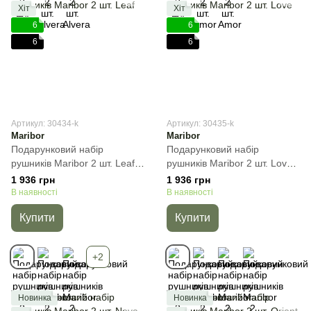
Хіт
Хіт
6
6
6
6
Артикул: 30434-k
Артикул: 30435-k
Maribor
Maribor
Подарунковий набір
Подарунковий набір
рушників Maribor 2 шт. Leaf,
рушників Maribor 2 шт. Love,
Графіт, 2пр (50х90+70х140)
Бежевий, 2пр
1 936 грн
1 936 грн
см, Набір
(50х90+70х140) см, Набір
В наявності
В наявності
Купити
Купити
+2
Новинка
Новинка