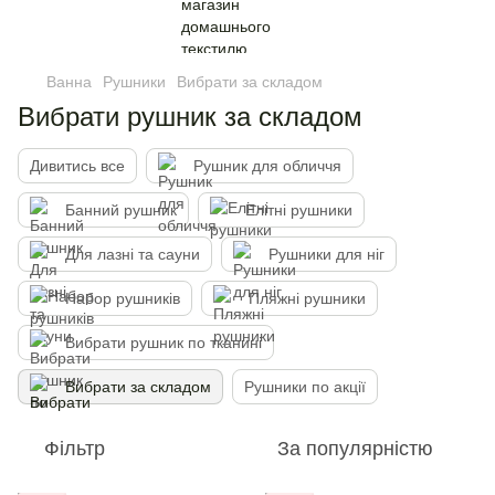
Ванна
Рушники
Вибрати за складом
Вибрати рушник за складом
Дивитись все
Рушник для обличчя
Банний рушник
Елітні рушники
Для лазні та сауни
Рушники для ніг
Набор рушників
Пляжні рушники
Вибрати рушник по тканині
Вибрати за складом
Рушники по акції
Фільтр
За популярністю