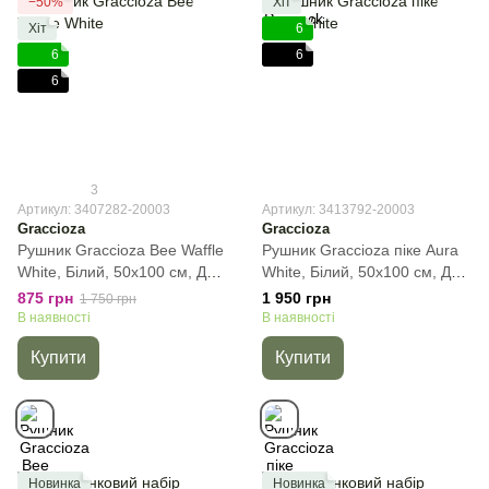
−50%
Хіт
Хіт
6
6
6
6
3
Артикул: 3407282-20003
Артикул: 3413792-20003
Graccioza
Graccioza
Рушник Graccioza Bee Waffle
Рушник Graccioza піке Aura
White, Білий, 50х100 см, Для
White, Білий, 50х100 см, Для
обличчя
обличчя
875 грн
1 950 грн
1 750 грн
В наявності
В наявності
Купити
Купити
Новинка
Новинка