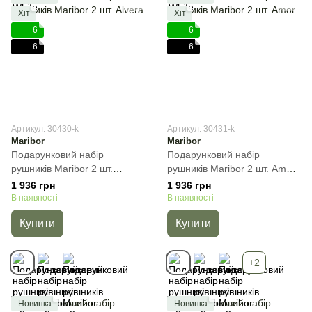
Хіт
Хіт
6
6
6
6
Артикул: 30430-k
Артикул: 30431-k
Maribor
Maribor
Подарунковий набір
Подарунковий набір
рушників Maribor 2 шт.
рушників Maribor 2 шт. Amor,
Alvera, Молочний, 2пр
Кремовий, 2пр
1 936 грн
1 936 грн
(50х90+70х140) см, Набір
(50х90+70х140) см, Набір
В наявності
В наявності
Купити
Купити
+2
Новинка
Новинка