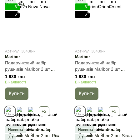
6
6
6
6
Артикул: 30438-k
Артикул: 30439-k
Maribor
Maribor
Подарунковий набір
Подарунковий набір
рушників Maribor 2 шт.
рушників Maribor 2 шт.
Palmariva, Бежевий, 2пр
Piuma, Бежевий, 2пр
1 936 грн
1 936 грн
(50х90+70х140) см, Набір
(50х90+70х140) см, Набір
В наявності
В наявності
Купити
Купити
+2
+3
Новинка
Новинка
Хіт
Хіт