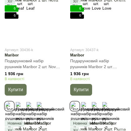
Хіт
Хіт
6
6
6
6
Артикул: 30436-k
Артикул: 30437-k
Maribor
Maribor
Подарунковий набір
Подарунковий набір
рушників Maribor 2 шт. Nova,
рушників Maribor 2 шт.
Бежевий, 2пр
Orient, Бежевий, 2пр
1 936 грн
1 936 грн
(50х90+70х140) см, Набір
(50х90+70х140) см, Набір
В наявності
В наявності
Купити
Купити
Новинка
Новинка
Хіт
Хіт