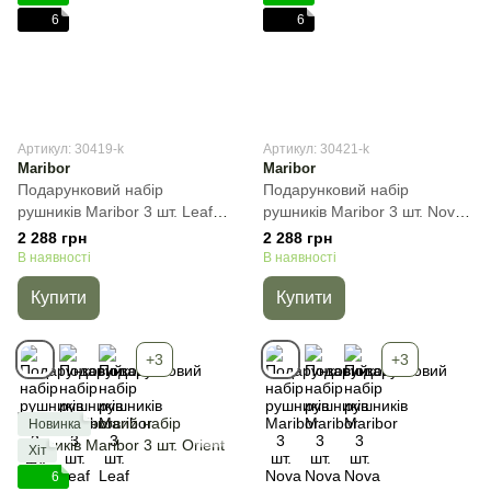
6
6
Артикул: 30419-k
Артикул: 30421-k
Maribor
Maribor
Подарунковий набір
Подарунковий набір
рушників Maribor 3 шт. Leaf,
рушників Maribor 3 шт. Nova,
Темно-сірий, 3пр
Молочний, 3пр
2 288 грн
2 288 грн
(30х50+50х90+70х140) см,
(30х50+50х90+70х140) см,
В наявності
В наявності
Набір
Набір
Купити
Купити
+3
+3
Новинка
Хіт
6