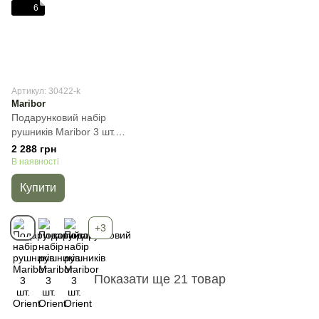
6
Артикул: 30422-k
Maribor
Подарунковий набір
рушників Maribor 3 шт.
Orient, Молочний, 3пр
2 288 грн
(30х50+50х90+70х140) см,
В наявності
Набір
Купити
+3
Показати ще 21 товар