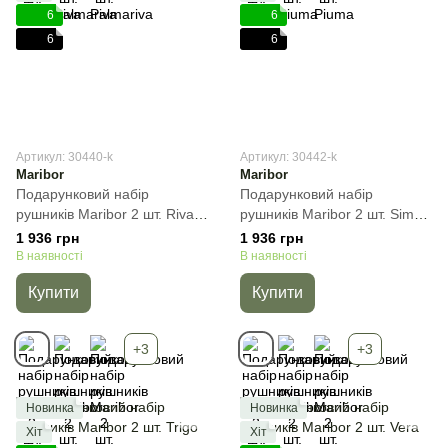
6
6
6
6
Артикул: 30440-k
Артикул: 30442-k
Maribor
Maribor
Подарунковий набір
Подарунковий набір
рушників Maribor 2 шт. Riva,
рушників Maribor 2 шт. Sima,
Бежевий, 2пр
Бежевий, 2пр
1 936 грн
1 936 грн
(50х90+70х140) см, Набір
(50х90+70х140) см, Набір
В наявності
В наявності
Купити
Купити
+3
+3
Новинка
Новинка
Хіт
Хіт