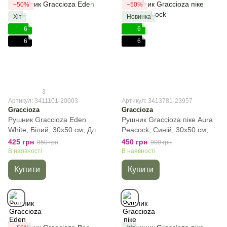
−50%
−50%
Хіт
Новинка
6
6
6
6
3
Артикул: 3411101-20003
Артикул: 3413781-23957
Graccioza
Graccioza
Рушник Graccioza Eden
Рушник Graccioza піке Aura
White, Білий, 30х50 см, Для
Peacock, Cиній, 30х50 см,
рук
Для рук
425 грн
450 грн
850 грн
900 грн
В наявності
В наявності
Купити
Купити