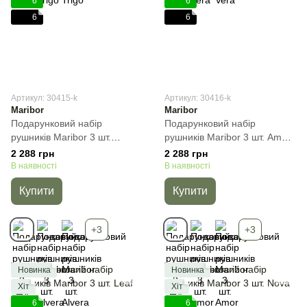
6
6
6
6
Артикул: 30415-k
Артикул: 30416-k
Maribor
Maribor
Подарунковий набір
Подарунковий набір
рушників Maribor 3 шт.
рушників Maribor 3 шт. Amor,
Alvera, Молочний, 3пр
Cиній, 3пр
2 288 грн
2 288 грн
(30х50+50х90+70х140) см,
(30х50+50х90+70х140) см,
В наявності
В наявності
Набір
Набір
Купити
Купити
+3
+3
Новинка
Новинка
Хіт
Хіт
6
6