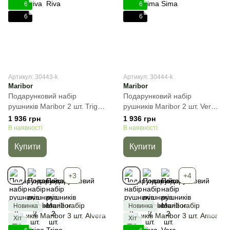
6
6
6
6
Артикул: 30443-k
Артикул: 30444-k
Maribor
Maribor
Подарунковий набір
Подарунковий набір
рушників Maribor 2 шт. Trigo,
рушників Maribor 2 шт. Vera,
Бежевий, 2пр
Бежевий, 2пр
1 936 грн
1 936 грн
(50х90+70х140) см, Набір
(50х90+70х140) см, Набір
В наявності
В наявності
Купити
Купити
+3
+4
Новинка
Новинка
Хіт
Хіт