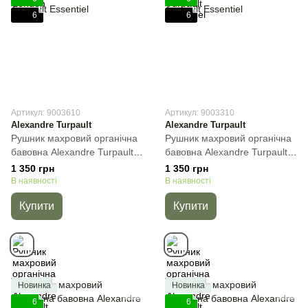
6
6
Артикул: 9003610
Артикул: 9003310
Alexandre Turpault
Alexandre Turpault
Рушник махровий органічна
Рушник махровий органічна
бавовна Alexandre Turpault
бавовна Alexandre Turpault
Essentiel, Кремовий, 40х60
Essentiel, Темно-сірий,
1 350 грн
1 350 грн
см, Гостьове
40х60 см, Гостьове
В наявності
В наявності
Купити
Купити
Новинка
Новинка
6
6