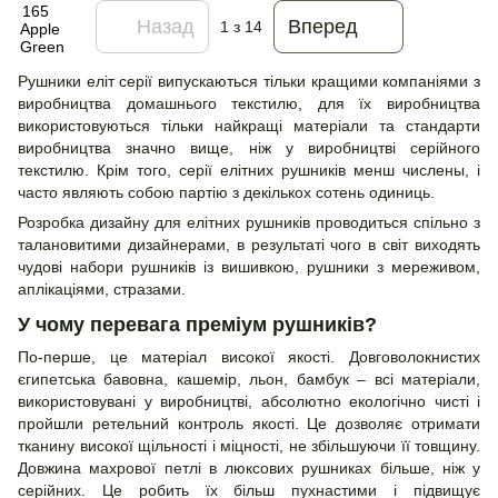
Назад
Вперед
1
з 14
Рушники еліт серії випускаються тільки кращими компаніями з
виробництва домашнього текстилю, для їх виробництва
використовуються тільки найкращі матеріали та стандарти
виробництва значно вище, ніж у виробництві серійного
текстилю. Крім того, серії елітних рушників менш числены, і
часто являють собою партію з декількох сотень одиниць.
Розробка дизайну для елітних рушників проводиться спільно з
талановитими дизайнерами, в результаті чого в світ виходять
чудові набори рушників із вишивкою, рушники з мереживом,
аплікаціями, стразами.
У чому перевага преміум рушників?
По-перше, це матеріал високої якості. Довговолокнистих
єгипетська бавовна, кашемір, льон, бамбук – всі матеріали,
використовувані у виробництві, абсолютно екологічно чисті і
пройшли ретельний контроль якості. Це дозволяє отримати
тканину високої щільності і міцності, не збільшуючи її товщину.
Довжина махрової петлі в люксових рушниках більше, ніж у
серійних. Це робить їх більш пухнастими і підвищує