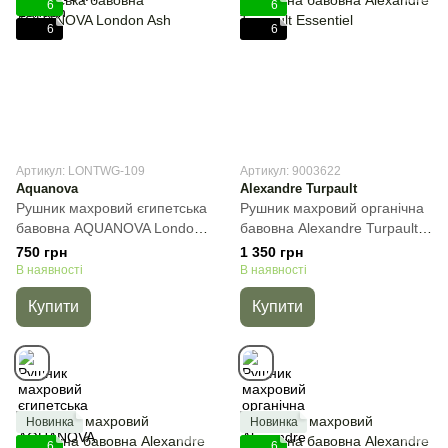
6
6
6
6
Артикул: LONTWG-109
Артикул: 9003622
Aquanova
Alexandre Turpault
Рушник махровий єгипетська
Рушник махровий органічна
бавовна AQUANOVA London
бавовна Alexandre Turpault
Ash, Кавовий, 30х50 см, Для
Essentiel, Білий, 40х60 см,
750 грн
1 350 грн
рук
Гостьове
В наявності
В наявності
Купити
Купити
Новинка
Новинка
6
6