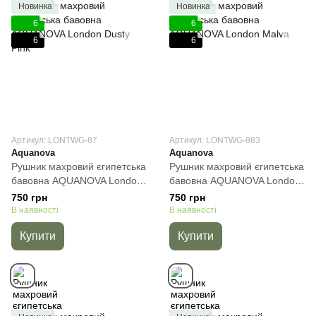
Новинка
Новинка
6
6
6
6
Артикул: LONTWG-87
Артикул: LONTWG-883
Aquanova
Aquanova
Рушник махровий єгипетська
Рушник махровий єгипетська
бавовна AQUANOVA London
бавовна AQUANOVA London
Dusty Pink, Рожевий, 30х50
Malva, Мальва, 30х50 см,
750 грн
750 грн
см, Для рук
Для рук
В наявності
В наявності
Купити
Купити