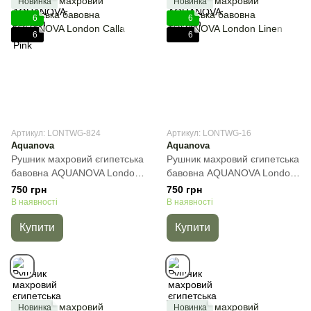
Новинка
Новинка
6
6
6
6
Артикул: LONTWG-824
Артикул: LONTWG-16
Aquanova
Aquanova
Рушник махровий єгипетська
Рушник махровий єгипетська
бавовна AQUANOVA London
бавовна AQUANOVA London
Calla, Ліловий, 30х50 см, Для
Linen, Бежевий, 30х50 см,
750 грн
750 грн
рук
Для рук
В наявності
В наявності
Купити
Купити
Новинка
Новинка