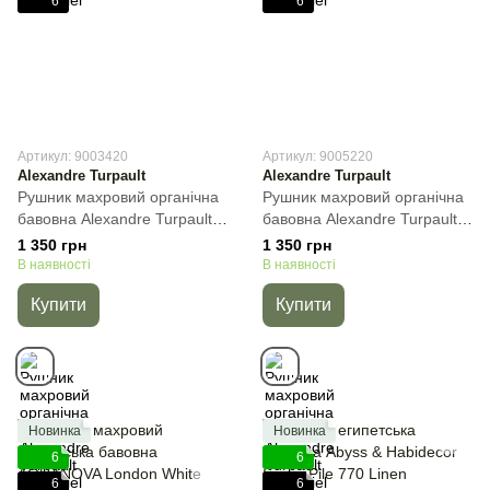
6
6
Артикул: 9003420
Артикул: 9005220
Alexandre Turpault
Alexandre Turpault
Рушник махровий органічна
Рушник махровий органічна
бавовна Alexandre Turpault
бавовна Alexandre Turpault
Essentiel, Блакитний, 40х60
Essentiel, Темно-зелений,
1 350 грн
1 350 грн
см, Гостьове
40х60 см, Гостьове
В наявності
В наявності
Купити
Купити
Новинка
Новинка
6
6
6
6