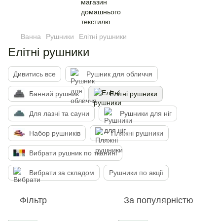
Ванна
Рушники
Елітні рушники
Елітні рушники
Дивитись все
Рушник для обличчя
Банний рушник
Елітні рушники
Для лазні та сауни
Рушники для ніг
Набор рушників
Пляжні рушники
Вибрати рушник по тканині
Вибрати за складом
Рушники по акції
Фільтр
За популярністю