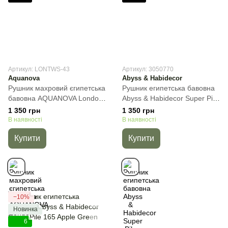
Артикул: LONTWS-43
Артикул: 3050770
Aquanova
Abyss & Habidecor
Рушник махровий єгипетська
Рушник египетська бавовна
бавовна AQUANOVA London
Abyss & Habidecor Super Pile
White, Білий, 55х100 см, Для
770 Linen, Бежевий, 30х50
1 350 грн
1 350 грн
обличчя
см, Для рук
В наявності
В наявності
Купити
Купити
−10%
Новинка
6