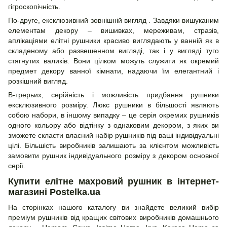
гігроскопічність.
По-друге, ексклюзивний зовнішній вигляд . Завдяки вишуканим
елементам декору – вишивках, мереживам, стразів,
аплікаціями елітні рушники красиво виглядають у ванній як в
складеному або развешенном вигляді, так і у вигляді туго
стягнутих валиків. Вони цілком можуть служити як окремий
предмет декору ванної кімнати, надаючи їм елегантний і
розкішний вигляд.
В-трерьих, серійність і можливість придбання рушники
ексклюзивного розміру. Люкс рушники в більшості являють
собою набори, в іншому випадку – це серія окремих рушників
одного кольору або відтінку з однаковим декором, з яких ви
зможете скласти власний набір рушників під ваші індивідуальні
цілі. Більшість виробників залишають за клієнтом можливість
замовити рушник індивідуального розміру з декором основної
серії.
Купити елітне махровий рушник в інтернет-
магазині Postelka.ua
На сторінках нашого каталогу ви знайдете великий вибір
преміум рушників від кращих світових виробників домашнього