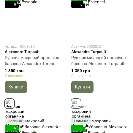
6
6
Артикул: 9003010
Артикул: 9003810
Alexandre Turpault
Alexandre Turpault
Рушник махровий органічна
Рушник махровий органічна
бавовна Alexandre Turpault
бавовна Alexandre Turpault
Essentiel, Бежевий, 40х60
Essentiel, Зелений, 40х60
1 350 грн
1 350 грн
см, Гостьове
см, Гостьове
В наявності
В наявності
Купити
Купити
Новинка
Новинка
6
6