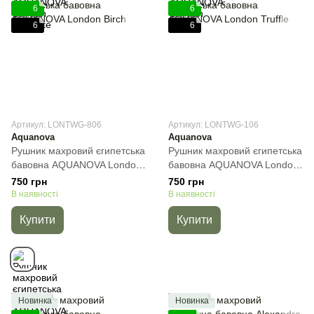
6
6
6
6
Артикул: LONTWG-806
Артикул: LONTWG-106
Aquanova
Aquanova
Рушник махровий єгипетська
Рушник махровий єгипетська
бавовна AQUANOVA London
бавовна AQUANOVA London
Birch, Бежевий, 30х50 см,
Truffle, 30х50 см, Для рук
750 грн
750 грн
Для рук
В наявності
В наявності
Купити
Купити
Новинка
Новинка