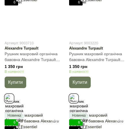
6
6
Артикул: 9003710
Артикул: 9003220
Alexandre Turpault
Alexandre Turpault
Рушник махровий органічна
Рушник махровий органічна
бавовна Alexandre Turpault
бавовна Alexandre Turpault
Essentiel, Світло-сірий,
Essentiel, Капучіно, 40х60
1 350 грн
1 350 грн
40х60 см, Гостьове
см, Гостьове
В наявності
В наявності
Купити
Купити
Новинка
Новинка
6
6