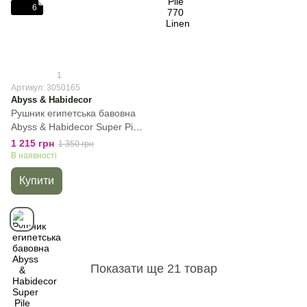
6
1
Артикул: 3050165
Abyss & Habidecor
Рушник египетська бавовна
Abyss & Habidecor Super Pile
165 Apple Green, Зелений,
1 215 грн
1 350 грн
30х50 см, Для рук
В наявності
Купити
Показати ще 21 товар