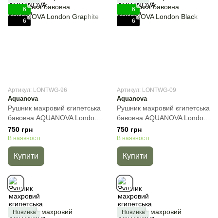
6
6
6
6
Артикул: LONTWG-96
Артикул: LONTWG-09
Aquanova
Aquanova
Рушник махровий єгипетська
Рушник махровий єгипетська
бавовна AQUANOVA London
бавовна AQUANOVA London
Graphite, Темно-сірий, 30х50
Black, Чорний, 30х50 см, Для
750 грн
750 грн
см, Для рук
рук
В наявності
В наявності
Купити
Купити
Новинка
Новинка