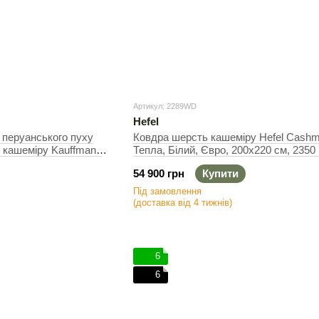
Артикул: 2289WD
Hefel
 перуанського пуху
Ковдра шерсть кашеміру Hefel Cash
го кашеміру Kauffmann
Тепла, Білий, Євро, 200х220 см, 2350 
 Полуторний, 135х200
54 900 грн
Купити
Під замовлення
(доставка від 4 тижнів)
6
6