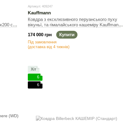
Артикул: 409247
Kauffmann
Ковдра з ексклюзивного перуанського пуху
х200 см,
вікуньї, та гімалайського кашеміру Kauffmann
Vicuña (Всесезонна), Білий, Полуторний,
174 000 грн
Купити
135х200 см, 400 г
Під замовлення
(доставка від 4 тижнів)
Хіт
6
6