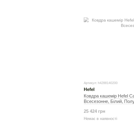
Артикул: h4288140200
Hefel
Ковдра кашемір Hefel C
Всесезонне, Білий, Пол
1000 г
25 424 грн
Немає в наявності