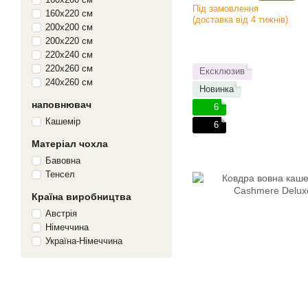
Під замовлення
160х220 см
(доставка від 4 тижнів)
200х200 см
200х220 см
220х240 см
220х260 см
Ексклюзив
240х260 см
Новинка
наповнювач
6
Кашемір
6
Матеріал чохла
Бавовна
Тенсел
Країна виробництва
Австрія
Німеччина
Україна-Німеччина