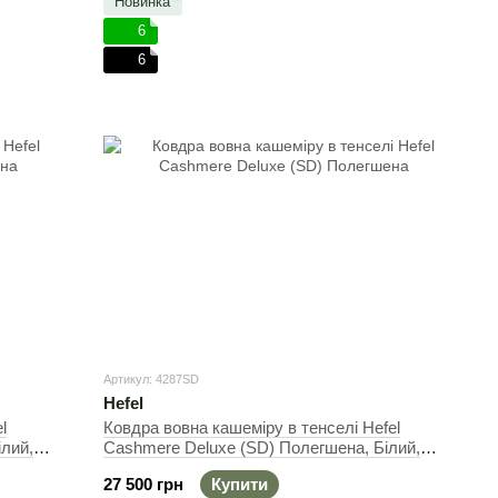
Новинка
6
6
Артикул: 4287SD
Hefel
l
Ковдра вовна кашеміру в тенселі Hefel
лий,
Cashmere Deluxe (SD) Полегшена, Білий,
Полуторний, 140х200 см, 420 г
27 500 грн
Купити