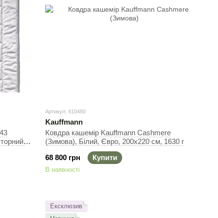
Артикул: 410480
Kauffmann
E43
Ковдра кашемір Kauffmann Cashmere
уторний,
(Зимова), Білий, Євро, 200х220 см, 1630 г
68 800 грн
Купити
В наявності
Ексклюзив