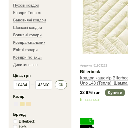
Пухові ковдри
Ковдри Тенсел
Бавовняні ковдри
Шовкові ковдри
Вовняні ковдри
Ковдра-спальник
Елітні ковдри
Ковдри по акції
Дивитись все
Артикул: 51903272
Billerbeck
Ціна, грн
Ковдра кашемір Billerbe
Від Ціна, грн
До Ціна, грн
Uno 143 (Тепла), Шампа
ОК
155х215 см, 1350 г
32 676 грн
Купити
Колір
В наявності
Бренд
6
Billerbeck
Hefel