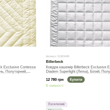
Артикул: 51903488
Billerbeck
ck Exclusive Contessa
Ковдра кашемір Billerbeck Exclusive 
нь, Полуторний,
Diadem Superlight (Легка), Білий, Пол
155х215 см, 650г
12 780 грн
Купити
В наявності
Ексклюзив