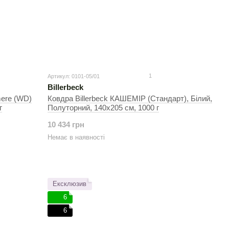
1
Артикул: 0101-05/01
Billerbeck
mere (WD)
Ковдра Billerbeck КАШЕМІР (Стандарт), Білий,
г
Полуторний, 140х205 см, 1000 г
10 434 грн
Немає в наявності
Ексклюзив
6
6