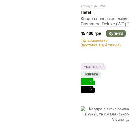
Артикул: 4287WD
Hefel
Ковдра вовна кашеміру в
Cashmere Deluxe (WD) З
Полуторний, 140х200 см,
45 400 грн
Купити
Під замовлення
(доставка від 4 тижнів)
Ексклюзив
Новинка
6
6