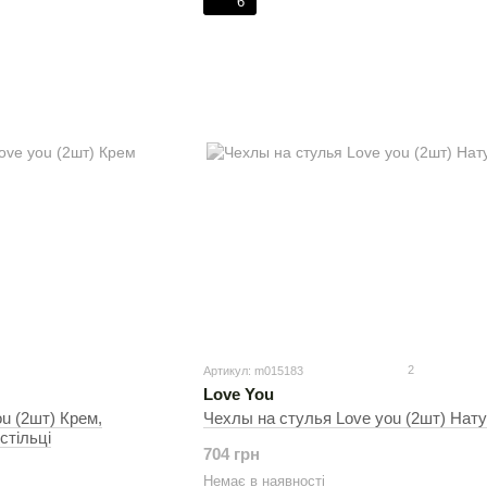
6
2
Артикул: m015183
Love You
ou (2шт) Крем,
Чехлы на стулья Love you (2шт) Нат
стільці
704 грн
Немає в наявності