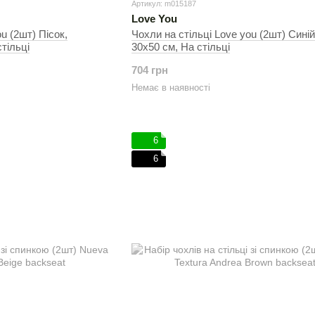
Артикул: m015187
Love You
u (2шт) Пісок,
Чохли на стільці Love you (2шт) Синій
тільці
30х50 см, На стільці
704 грн
Немає в наявності
6
6