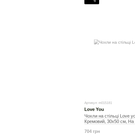
6
Артикул: m015181
Love You
Чохли на стільці Love y
Кремовий, 30х50 см, На 
704 грн