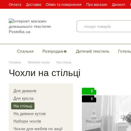
Перейти до основного контенту
Оплата
Доставка
Обмін та повернення
Про магазин
Дисконт
Угода користувача
Договір публічної оферти
Сертификати якості
Спальня
Розпродаж🔥
Дитячий текстиль
Готель
Головна
Меблеві чохли
На стільці
Чохли на стільці
Для диванів
6
Для крісла
6
На стільці
На дивани кутові
Набори чохлів
Чохли для меблів по акції