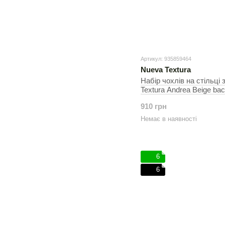
Артикул: 935859464
Nueva Textura
Набір чохлів на стільці 
Textura Andrea Beige ba
см, На стільці
910 грн
Немає в наявності
6
6