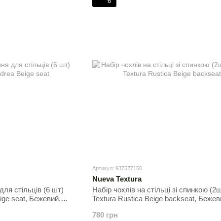
6
Артикул: 937527150
Nueva Textura
для стільців (6 шт)
Набір чохлів на стільці зі спинкою (2
ige seat, Бежевий,
Textura Rustica Beige backseat, Бежев
см, На стільці
780 грн