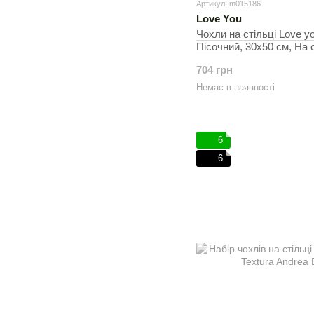
Артикул: m015186
Love You
Чохли на стільці Love yo
Пісочний, 30х50 см, На с
704 грн
Немає в наявності
6
6