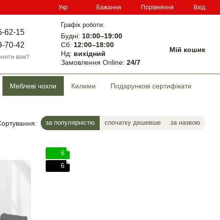
Порівняння
Укр
Бажання
Вхід
Графік роботи:
5-62-15
Будні:
10:00–19:00
Сб:
12:00–18:00
9-70-42
Мій кошик
Нд:
вихідний
нити вам?
Замовлення Online:
24/7
Меблеві чохли
Килими
Подарункові сертифікати
за популярністю
спочатку дешевше
за назвою
Сортування:
6
6