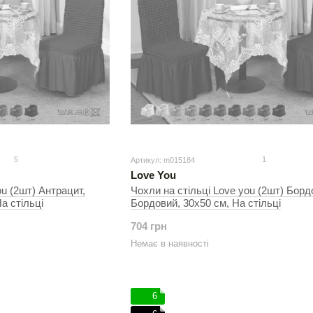
5
1
Артикул: m015184
Love You
ou (2шт) Антрацит,
Чохли на стільці Love you (2шт) Борд
а стільці
Бордовий, 30х50 см, На стільці
704 грн
Немає в наявності
6