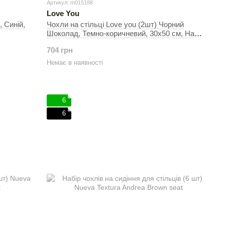
Артикул: m015188
Love You
, Cиній,
Чохли на стільці Love you (2шт) Чорний
Шоколад, Темно-коричневий, 30х50 см, На
стільці
704 грн
Немає в наявності
6
6