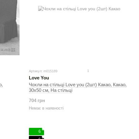
1
Артикул: m015189
Love You
о,
Чохли на стільці Love you (2шт) Какао, Какао,
30х50 см, На стільці
704 грн
Немає в наявності
6