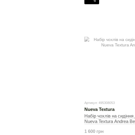
6
Артикул: 495308053
Nueva Textura
Набір чохлів на сидіння 
Nueva Textura Andrea Be
30х50 см, На стільці
1 600 грн