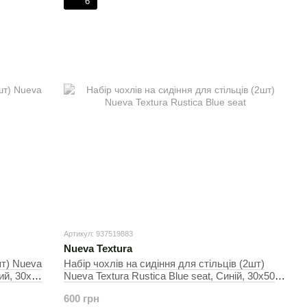
6
Артикул: 937519883
Nueva Textura
шт) Nueva
Набір чохлів на сидіння для стільців (2шт)
ий, 30х50
Nueva Textura Rustica Blue seat, Cиній, 30х50
см, На стільці
600 грн