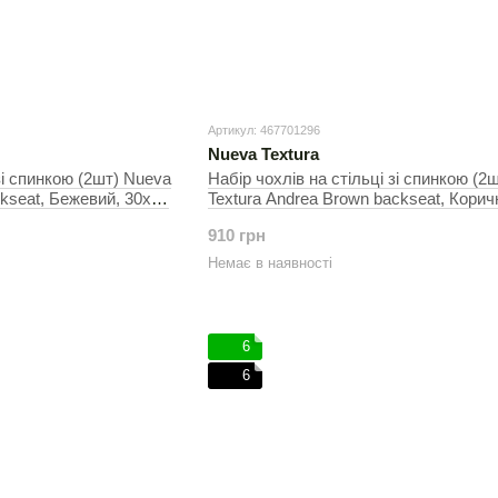
Артикул: 467701296
Nueva Textura
зі спинкою (2шт) Nueva
Набір чохлів на стільці зі спинкою (2
ckseat, Бежевий, 30х50
Textura Andrea Brown backseat, Корич
30х50 см, На стільці
910 грн
Немає в наявності
6
6