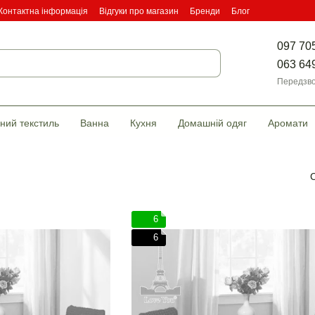
Контактна інформація
Відгуки про магазин
Бренди
Блог
097 70
063 64
Передзво
ний текстиль
Ванна
Кухня
Домашній одяг
Аромати
6
6