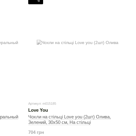
6
Артикул: m015185
Love You
уральный
Чохли на стільці Love you (2шт) Олива,
Зелений, 30х50 см, На стільці
704 грн