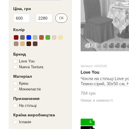
Ціна, грн
Від Ціна, грн
До Ціна, грн
ОК
Колір
Бренд
Love You
Артикул: m015182
Nueva Textura
Love You
Матеріал
Чохли на стільці Love y
Креш
Темно-сірий, 30х50 см, Н
Моноеластік
704 грн
Призначення
Немає в наявності
На стільці
Країна виробництва
Іспанія
6