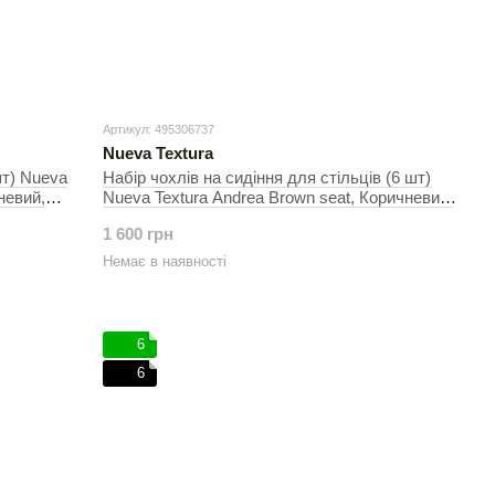
Артикул: 495306737
Nueva Textura
шт) Nueva
Набір чохлів на сидіння для стільців (6 шт)
невий,
Nueva Textura Andrea Brown seat, Коричневий,
30х50 см, На стільці
1 600 грн
Немає в наявності
6
6