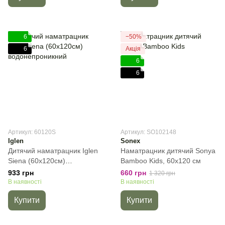
6
−50%
6
Акція
6
6
Артикул: 60120S
Артикул: SO102148
Iglen
Sonex
Дитячий наматрацник Iglen
Наматрацник дитячий Sonya
Siena (60х120см)
Bamboo Kids, 60х120 см
водонепроникний, 60х120
933 грн
660 грн
1 320 грн
см
В наявності
В наявності
Купити
Купити