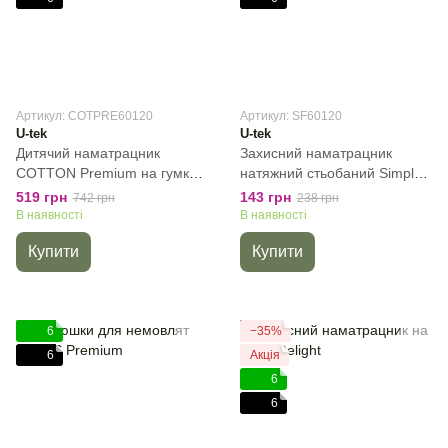
Артикул: COTPRE60120
Артикул: SF60120
U-tek
U-tek
Дитячий наматрацник
Захисний наматрацник
COTTON Premium на гумках
натяжний стьобаний Simple,
по периметру, 60х120 см,
60х120 см, Дитячий
519 грн
143 грн
742 грн
238 грн
Дитячий
В наявності
В наявності
Купити
Купити
6
−35%
6
Акція
6
6