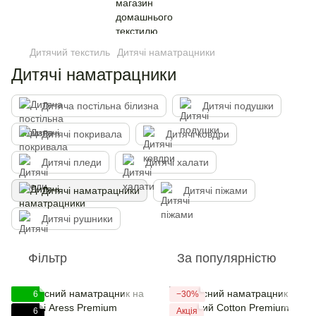
Дитячий текстиль
Дитячі наматрацники
Дитячі наматрацники
Дитяча постільна білизна
Дитячі подушки
Дитячі покривала
Дитячі ковдри
Дитячі пледи
Дитячі халати
Дитячі наматрацники
Дитячі піжами
Дитячі рушники
Фільтр
За популярністю
6
−30%
6
Акція