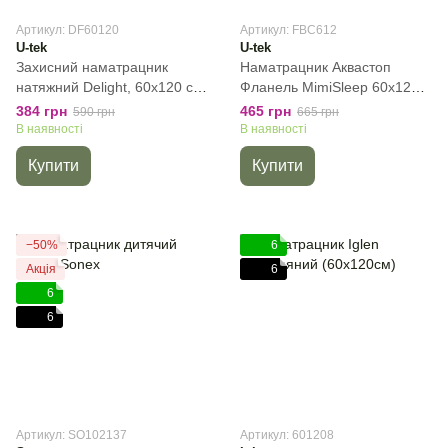
Артикул: DF60120
Артикул: FBC612
U-tek
U-tek
Захисний наматрацник
Наматрацник Аквастоп
натяжний Delight, 60х120 см,
Фланель MimiSleep 60х120
Дитячий
натяжний, 60х120 см,
384 грн
465 грн
590 грн
665 грн
Дитячий
В наявності
В наявності
Купити
Купити
−50%
6
Акція
6
6
6
Артикул: SO102137
Артикул: 601208