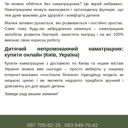
Чи можна обійтися без наматрацника? Це вкрай небажано.
Наматрацники можуть виконувати і ортопедичну функцію, що
теж дуже важливо для здоров'я і комфорту дитини.
Малюк активно рухається, він розвивається і постійно зростає.
Саме тому будь-які забруднення неминучі – наматрацник
запобігає розвиток бактерій, захистить матрац і на всі 100%
виконає свою корисну роботу.
Дитячий непромокаючий наматрацник:
купити онлайн (Київ, Україна)
Купити наматрацник з доставкою по Києву та іншим містам
України можна вже сьогодні – просто виберіть у нашому
інтернет-магазині «постільна білизна» підходящу модель за
низькою ціною, і ви зможете недорого придбати зручний і
довговічну річ для вашої дитини.
Завжди раді вашим заявкам!
097 705-62-15
063 649-70-42