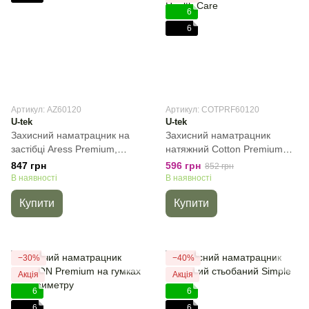
6
6
Артикул: AZ60120
Артикул: COTPRF60120
U-tek
U-tek
Захисний наматрацник на
Захисний наматрацник
застібці Aress Premium,
натяжний Cotton Premium
60х120 см, Дитячий
Health Care, 60х120 см
847 грн
596 грн
852 грн
В наявності
В наявності
Купити
Купити
−30%
−40%
Акція
Акція
6
6
6
6