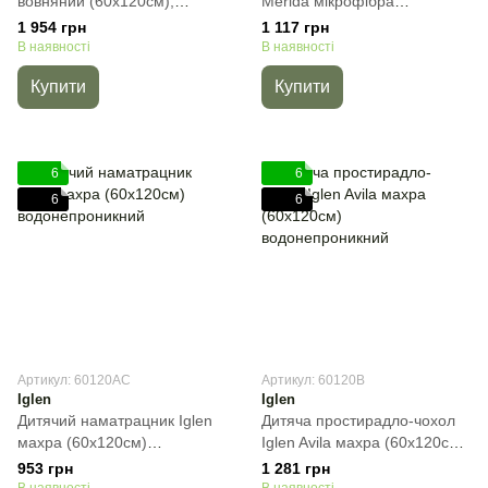
вовняний (60х120см),
Merida мікрофібра
60х120 см
(60х120см) жаккард, 60х120
1 954 грн
1 117 грн
см
В наявності
В наявності
Купити
Купити
6
6
6
6
Артикул: 60120AC
Артикул: 60120B
Iglen
Iglen
Дитячий наматрацник Iglen
Дитяча простирадло-чохол
махра (60х120см)
Iglen Avila махра (60х120см)
водонепроникний, 60х120
водонепроникний, 60х120
953 грн
1 281 грн
см
см
В наявності
В наявності