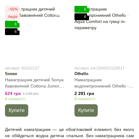
−50%
6
Акція
6
6
6
Артикул: SO102127
Артикул: svt-2000022229517
Sonex
Othello
Наматрацник дитячий Sonya
Наматрацник
бавовняний Cottona Junior,
водонепроникний Othello -
60х120 см
Aqua Comfort на гумці по
624 грн
2 291 грн
1 248 грн
периметру, 70х140 см,
В наявності
В наявності
Дитячий
Купити
Купити
Дитячий наматрацник — це обов'язковий елемент, без якого
не обійдеться жодна дитяча спальня. Без наматрацника сам