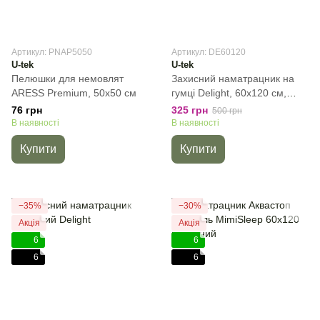
Артикул: PNAP5050
Артикул: DE60120
U-tek
U-tek
Пелюшки для немовлят
Захисний наматрацник на
ARESS Premium, 50х50 см
гумці Delight, 60х120 см,
Дитячий
76 грн
325 грн
500 грн
В наявності
В наявності
Купити
Купити
−35%
−30%
Акція
Акція
6
6
6
6