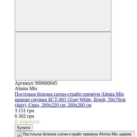
Артикул: 909600045
Almira Mix
Постільна білизна сатин-страйп преміум Almira Mix
широкі смужки БСТ-001 (2см) White, Білий, 50х70см
(4шт), Євро, 200х220 см, 260х260 см
3 151 грн
6 302 грн
В наявності
Купити