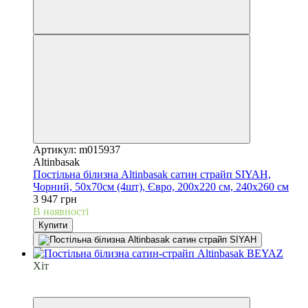
Артикул: m015937
Altinbasak
Постільна білизна Altinbasak сатин страйп SIYAH,
Чорний, 50х70см (4шт), Євро, 200х220 см, 240х260 см
3 947 грн
В наявності
Купити
Хіт
6
6