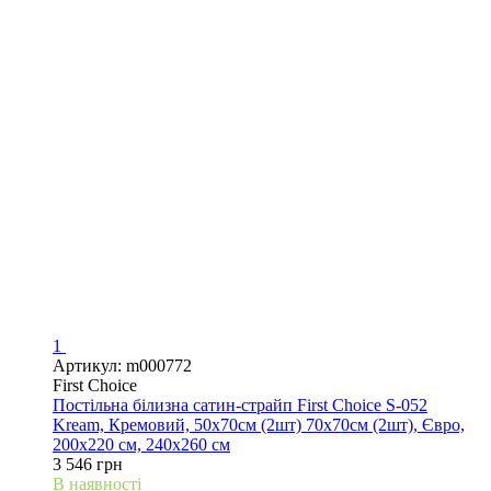
1
Артикул: m000772
First Choice
Постільна білизна сатин-страйп First Choice S-052
Kream, Кремовий, 50х70см (2шт) 70х70см (2шт), Євро,
200х220 см, 240х260 см
3 546 грн
В наявності