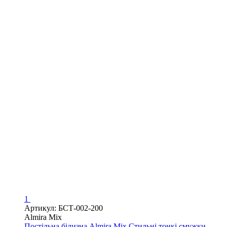
1
Артикул: БСТ-002-200
Almira Mix
Постільна білизна Almira Mix Стильні тонкі смужки