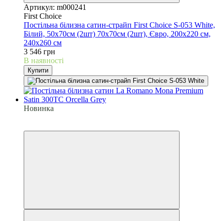
Артикул: m000241
First Choice
Постільна білизна сатин-страйп First Choice S-053 White,
Білий, 50х70см (2шт) 70х70см (2шт), Євро, 200х220 см,
240х260 см
3 546 грн
В наявності
Купити
Новинка
6
6