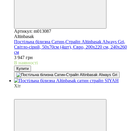
Артикул: m013087
Altinbasak
Постільна білизна Сатин-Страйп Altinbasak Always Gri,
Світло-сірий, 50х70см (4шт), Євро, 200х220 см, 240х260
см
3 947 грн
В наявності
Купити
Хіт
6
6