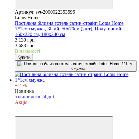
Артикул: svt-2000022353595
Lotus Home
Постільна білизна готель сатин-страйп Lotus Home
1*1см смужка, Білий, 50х70см (2шт), Полуторний,
160х220 см, 180х240 см
3 130 грн
3 683 грн
В наявності
Купити
−15%
Новинка
залишилося 24 дні
Акція
6
6