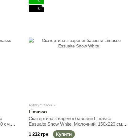
6
6
Артикул: 33224-k
Limasso
o
Скатертина з вареної бавовни Limasso
0 см,
Essualte Snow White, Молочний, 160х220 см,
Прямокутна
1 232 грн
Купити