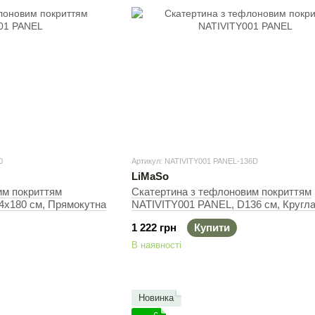
0
Артикул: NATIVITY001 PANEL-136D
LiMaSo
им покриттям
Скатертина з тефлоновим покриттям
4х180 см, Прямокутна
NATIVITY001 PANEL, D136 см, Кругл
1 222 грн
Купити
В наявності
Новинка