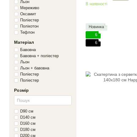
Льон
В наявності
Мереживо
Оксамит
Поліестер
Полікотон
Новинка
Тефлон
6
Матеріал
6
Бавовна
Бавовна + поліестер
Льон
Льон + бавовна
Поліестер
Поліестер
Розмір
D90 см
D140 см
D160 см
D180 см
D200 см