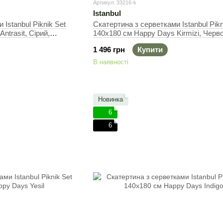
Артикул: 33216-k
Istanbul
Istanbul Piknik Set
Скатертина з серветками Istanbul Pikn
ntrasit, Сірий,
140х180 см Happy Days Kirmizi, Черв
к, Прямокутна
140х180 см + 5 серветок, Прямокутна
1 496 грн
Купити
В наявності
Новинка
6
6