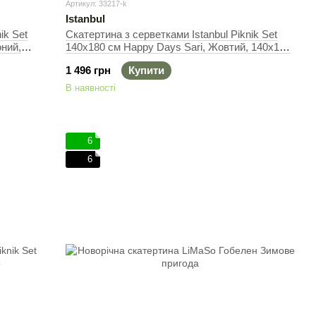
Артикул: 33217-k
Istanbul
ik Set
Скатертина з серветками Istanbul Piknik Set
оний,
140х180 см Happy Days Sari, Жовтий, 140х180
см + 5 серветок, Прямокутна
1 496 грн
Купити
В наявності
6
6