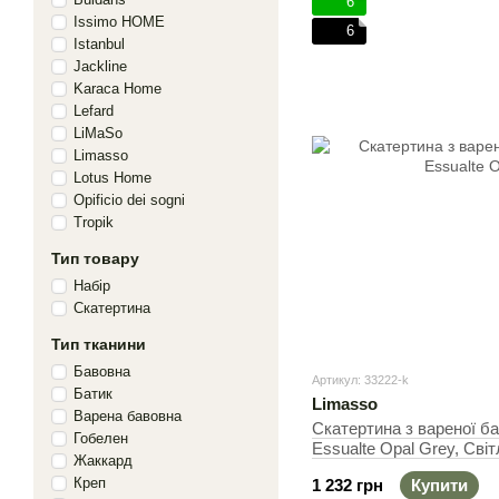
6
Issimo HOME
6
Istanbul
Jackline
Karaca Home
Lefard
LiMaSo
Limasso
Lotus Home
Opificio dei sogni
Tropik
Тип товару
Набір
Скатертина
Тип тканини
Бавовна
Артикул: 33222-k
Батик
Limasso
Варена бавовна
Скатертина з вареної б
Гобелен
Essualte Opal Grey, Світ
Жаккард
Прямокутна
Креп
1 232 грн
Купити