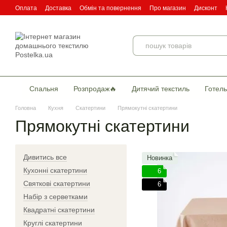
Перейти до основного контенту
Оплата
Доставка
Обмін та повернення
Про магазин
Дисконт
Угода користувача
Договір публічної оферти
Сертификати якості
Спальня
Розпродаж🔥
Дитячий текстиль
Готель
Головна
Кухня
Скатертини
Прямокутні скатертини
Прямокутні скатертини
Дивитись все
Новинка
Кухонні скатертини
6
Святкові скатертини
6
Набір з серветками
Квадратні скатертини
Круглі скатертини