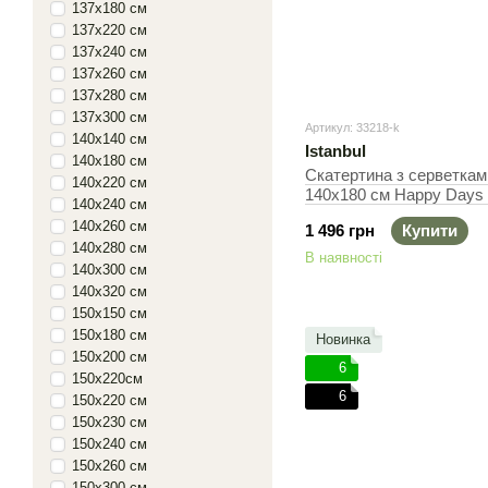
137х180 см
137х220 см
137х240 см
137х260 см
137х280 см
137х300 см
Артикул: 33218-k
140х140 см
Istanbul
140х180 см
Скатертина з серветками 
140х220 см
140х180 см Happy Days Y
140х240 см
+ 5 серветок, Прямокут
140х260 см
1 496 грн
Купити
140х280 см
В наявності
140х300 см
140х320 см
150х150 см
150х180 см
Новинка
150х200 см
6
150х220см
6
150х220 см
150х230 см
150х240 см
150х260 см
150х300 см