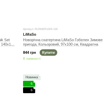
Артикул: RUNNER1004-100
LiMaSo
ik Set
Новорічна скатертина LiMaSo Гобелен Зимове
, 140х180
пригода, Кольоровий, 97х100 см, Квадратна
844 грн
Купити
В наявності
Новинка
6
6