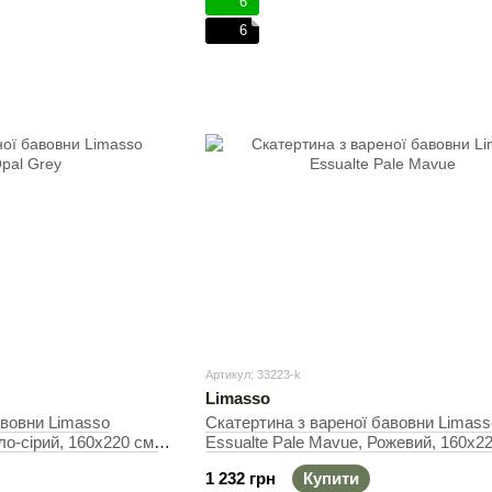
6
6
Артикул: 33223-k
Limasso
авовни Limasso
Скатертина з вареної бавовни Limass
ло-сірий, 160х220 см,
Essualte Pale Mavue, Рожевий, 160х22
Прямокутна
1 232 грн
Купити