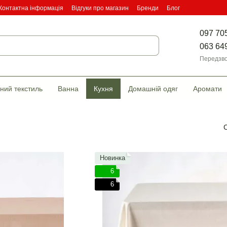
Контактна інформація
Відгуки про магазин
Бренди
Блог
097 70
063 64
Передзво
ний текстиль
Ванна
Кухня
Домашній одяг
Аромати
Новинка
6
6