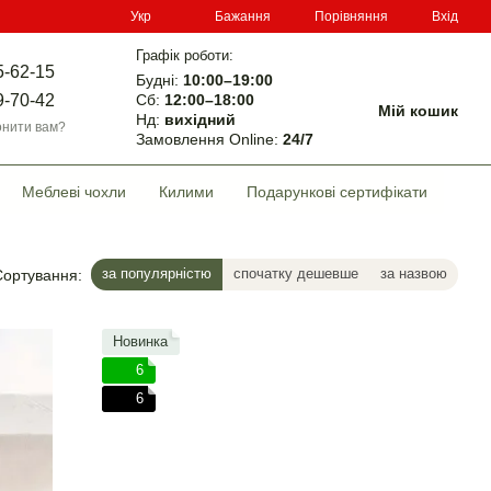
Порівняння
Укр
Бажання
Вхід
Графік роботи:
5-62-15
Будні:
10:00–19:00
Сб:
12:00–18:00
9-70-42
Мій кошик
Нд:
вихідний
нити вам?
Замовлення Online:
24/7
Меблеві чохли
Килими
Подарункові сертифікати
за популярністю
спочатку дешевше
за назвою
Сортування:
Новинка
6
6