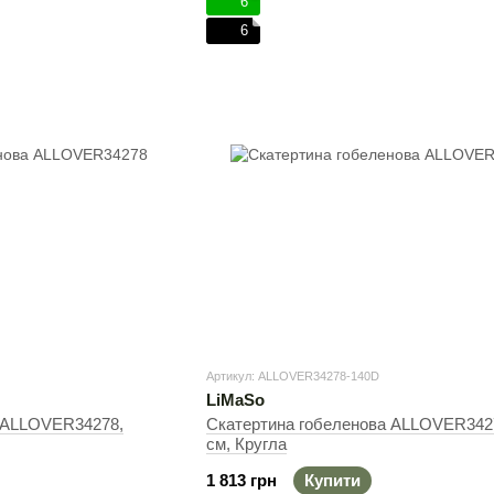
6
6
Артикул: ALLOVER34278-140D
LiMaSo
 ALLOVER34278,
Скатертина гобеленова ALLOVER342
см, Кругла
1 813 грн
Купити