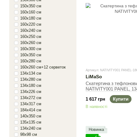
150х350 см
160х160 см
160х180 см
160х220 см
160х240 см
160х250 см
160х260 см
160х300 см
160х350 см
160х280 см
160х260 см+12 серветок
Артикул: NATIVITY001 PANEL-18
134х134 см
LiMaSo
134х280 см
Скатертина з тефлонов
134х180 см
NATIVITY001 PANEL, 13
134х226 см
134х272 см
1 617 грн
Купити
134х317 см
В наявності
184х414 см
140х350 см
135х135 см
134х240 см
Новинка
98х98 см