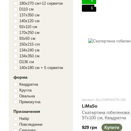
6
180х270 см+12 серветок
6
D110 см
137х350 см
140х120 см
92х110 см
170х250 см
93х93 см
150x215 cm
134x240 см
134x350 см
D136 см
140х180 см + 5 серветок
форма
Квадратна
Кругла
Овальна
Артикул: ALLOVER34278-100
Прямокутна
LiMaSo
Призначення
Скатертина гобеленова
97х100 см, Квадратна
Набір
Повсякденне
929 грн
Купити
Святкова