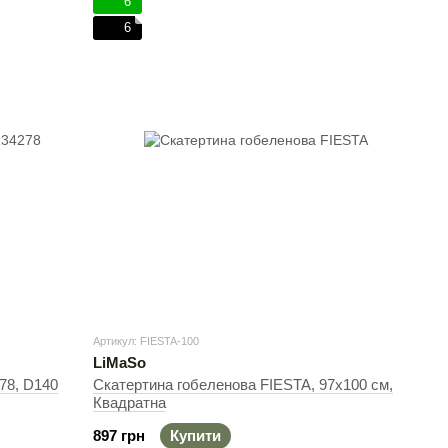
6
6
Артикул: FIESTA-100
LiMaSo
78, D140
Скатертина гобеленова FIESTA, 97х100 см,
Квадратна
897 грн
Купити