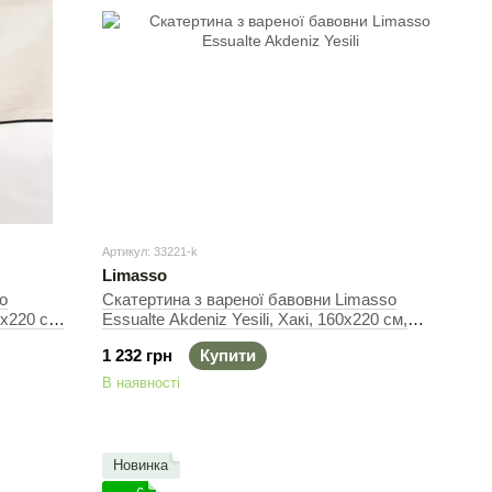
Артикул: 33221-k
Limasso
o
Скатертина з вареної бавовни Limasso
х220 см,
Essualte Akdeniz Yesili, Хакі, 160х220 см,
Прямокутна
1 232 грн
Купити
В наявності
Новинка