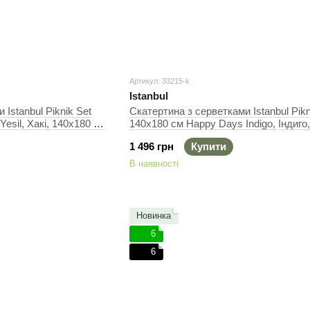
Артикул: 33215-k
Istanbul
Istanbul Piknik Set
Скатертина з серветками Istanbul Pikn
esil, Хакі, 140х180 см
140х180 см Happy Days Indigo, Індиго
на
см + 5 серветок, Прямокутна
1 496 грн
Купити
В наявності
Новинка
6
6