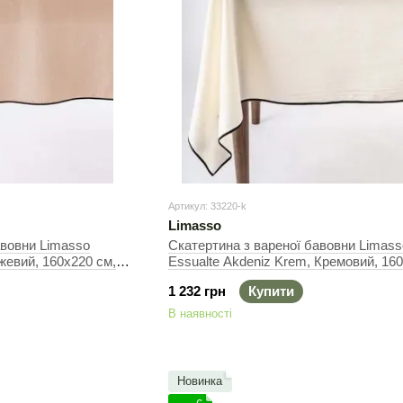
Артикул: 33220-k
Limasso
авовни Limasso
Скатертина з вареної бавовни Limass
ежевий, 160х220 см,
Essualte Akdeniz Krem, Кремовий, 160
Прямокутна
1 232 грн
Купити
В наявності
Новинка