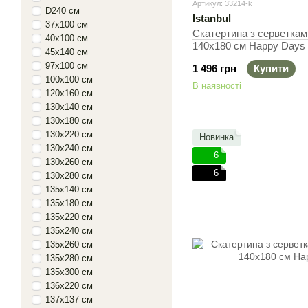
Артикул: 33214-k
D240 см
Istanbul
37х100 см
Скатертина з серветками 
40х100 см
140х180 см Happy Days A
45х140 см
140х180 см + 5 сервето
97х100 см
1 496 грн
Купити
100х100 см
В наявності
120х160 см
130х140 см
130х180 см
130х220 см
Новинка
130х240 см
6
130х260 см
6
130х280 см
135х140 см
135х180 см
135х220 см
135х240 см
135х260 см
135х280 см
135х300 см
136х220 см
137х137 см