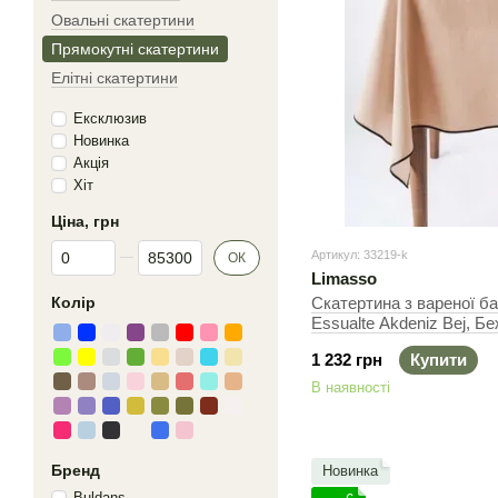
Овальні скатертини
Прямокутні скатертини
Елітні скатертини
Ексклюзив
Новинка
Акція
Хіт
Ціна, грн
Від Ціна, грн
До Ціна, грн
Артикул: 33219-k
ОК
Limasso
Колір
Скатертина з вареної б
Essualte Akdeniz Bej, Б
Прямокутна
1 232 грн
Купити
В наявності
Бренд
Новинка
Buldans