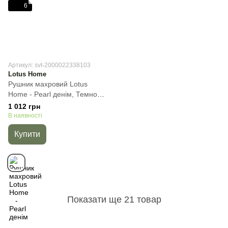
6
Артикул: svt-2000022338103
Lotus Home
Рушник махровий Lotus
Home - Pearl денім, Темно-
синій, 50х90 см, Для обличчя
1 012 грн
В наявності
Купити
Показати ще 21 товар