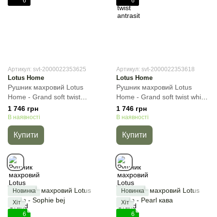
6
6
Артикул: svt-2000022353625
Артикул: svt-2000022353618
Lotus Home
Lotus Home
Рушник махровий Lotus
Рушник махровий Lotus
Home - Grand soft twist
Home - Grand soft twist white,
denim, Cиній, 70х140 см,
Білий, 70х140 см, Банний
1 746 грн
1 746 грн
Банний
В наявності
В наявності
Купити
Купити
Новинка
Новинка
Хіт
Хіт
6
6