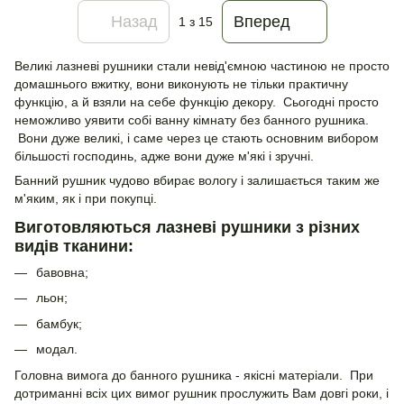
Назад
Вперед
1
з 15
Великі лазневі рушники стали невід'ємною частиною не просто
домашнього вжитку, вони виконують не тільки практичну
функцію, а й взяли на себе функцію декору. Сьогодні просто
неможливо уявити собі ванну кімнату без банного рушника.
Вони дуже великі, і саме через це стають основним вибором
більшості господинь, адже вони дуже м'які і зручні.
Банний рушник чудово вбирає вологу і залишається таким же
м'яким, як і при покупці.
Виготовляються лазневі рушники з різних
видів тканини:
бавовна;
льон;
бамбук;
модал.
Головна вимога до банного рушника - якісні матеріали. При
дотриманні всіх цих вимог рушник прослужить Вам довгі роки, і