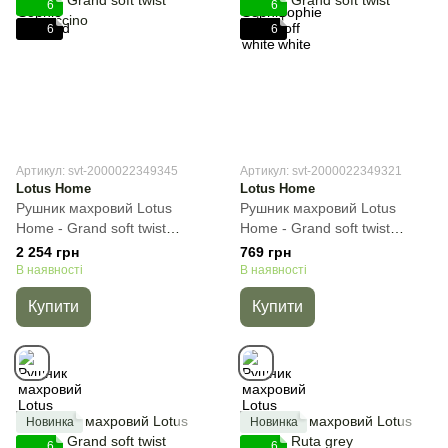
6
6
6
6
Артикул: svt-2000022349345
Артикул: svt-2000022349321
Lotus Home
Lotus Home
Рушник махровий Lotus
Рушник махровий Lotus
Home - Grand soft twist
Home - Grand soft twist
cappuccino, Пісочний,
natural, Кремовий, 50х90 см,
2 254 грн
769 грн
90х150 см, Сауна
Для обличчя
В наявності
В наявності
Купити
Купити
Новинка
Новинка
6
6