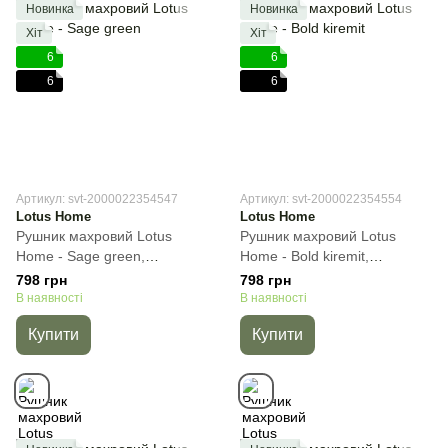
Новинка
Новинка
Хіт
Хіт
6
6
6
6
Артикул: svt-2000022354547
Артикул: svt-2000022354554
Lotus Home
Lotus Home
Рушник махровий Lotus
Рушник махровий Lotus
Home - Sage green,
Home - Bold kiremit,
Зелений, 50х90 см, Для
Цегляний, 50х90 см, Для
798 грн
798 грн
обличчя
обличчя
В наявності
В наявності
Купити
Купити