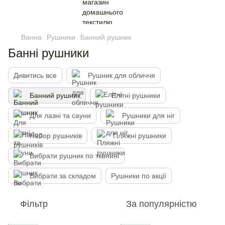
Ванна
Рушники
Банний рушник
Банні рушники
Дивитись все
Рушник для обличчя
Банний рушник
Елітні рушники
Для лазні та сауни
Рушники для ніг
Набор рушників
Пляжні рушники
Вибрати рушник по тканині
Вибрати за складом
Рушники по акції
Фільтр
За популярністю