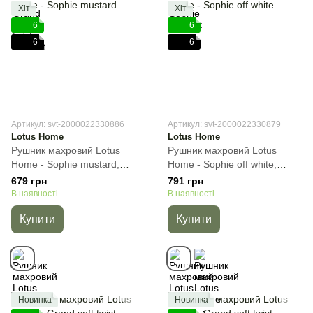
Хіт
Хіт
6
6
6
6
Артикул: svt-2000022330886
Артикул: svt-2000022330879
Lotus Home
Lotus Home
Рушник махровий Lotus
Рушник махровий Lotus
Home - Sophie mustard,
Home - Sophie off white,
Гірчичний, 50х90 см, Для
Молочний, 50х90 см, Для
679 грн
791 грн
обличчя
обличчя
В наявності
В наявності
Купити
Купити
Новинка
Новинка