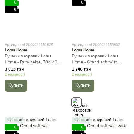
6
6
6
Артикул: svt-2000022351829
Артикул: svt-2000022353632
Lotus Home
Lotus Home
Рушник махровий Lotus
Рушник махровий Lotus
Home - Ruta beige, 70х140
Home - Grand soft twist
см, Банний
antrasit, Темно-сірий, 70х140
3 013 грн
1 746 грн
см, Банний
В наявності
В наявності
Купити
Купити
Новинка
Новинка
6
6