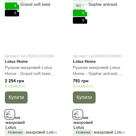
6
Хіт
6
6
6
Артикул: svt-2000022326384
Артикул: svt-2000022330893
Lotus Home
Lotus Home
Рушник махровий Lotus
Рушник махровий Lotus
Home - Grand soft twist
Home - Sophie antrasit,
antrasit, Темно-сірий, 90х150
Темно-сірий, 50х90 см, Для
2 254 грн
791 грн
см, Сауна
обличчя
В наявності
В наявності
Купити
Купити
Новинка
Новинка