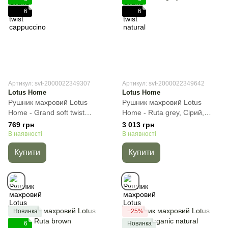
6
6
Артикул: svt-2000022349307
Артикул: svt-2000022349642
Lotus Home
Lotus Home
Рушник махровий Lotus
Рушник махровий Lotus
Home - Grand soft twist
Home - Ruta grey, Сірий,
brown, Темно-коричневий,
70х140 см, Банний
769 грн
3 013 грн
50х90 см, Для обличчя
В наявності
В наявності
Купити
Купити
Новинка
−25%
6
Новинка