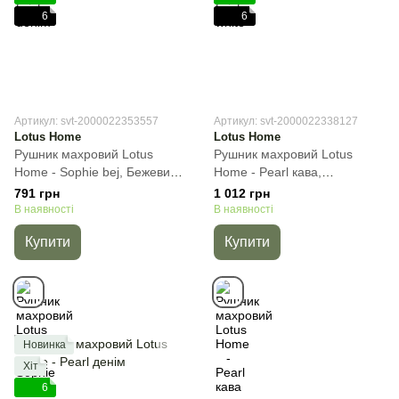
6
6
Артикул: svt-2000022353557
Артикул: svt-2000022338127
Lotus Home
Lotus Home
Рушник махровий Lotus
Рушник махровий Lotus
Home - Sophie bej, Бежевий,
Home - Pearl кава,
50х90 см, Для обличчя
Коричневий, 50х90 см, Для
791 грн
1 012 грн
обличчя
В наявності
В наявності
Купити
Купити
Новинка
Хіт
6