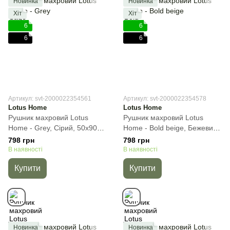
Новинка
Новинка
Хіт
Хіт
6
6
6
6
Артикул: svt-2000022354561
Артикул: svt-2000022354578
Lotus Home
Lotus Home
Рушник махровий Lotus
Рушник махровий Lotus
Home - Grey, Сірий, 50х90
Home - Bold beige, Бежевий,
см, Для обличчя
50х90 см, Для обличчя
798 грн
798 грн
В наявності
В наявності
Купити
Купити
Новинка
Новинка