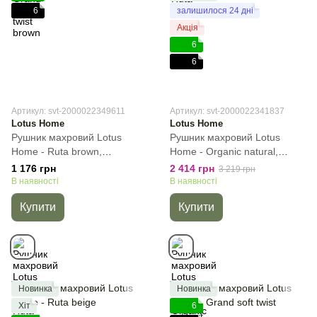
6
залишилося 24 дні
Акція
6
6
Артикул: svt-2000022349611
Артикул: svt-2000022341837
Lotus Home
Lotus Home
Рушник махровий Lotus
Рушник махровий Lotus
Home - Ruta brown,
Home - Organic natural,
Коричневий, 50х70 см, Для
Бежевий, 90х150 см, Сауна
1 176 грн
2 414 грн
3 219 грн
обличчя
В наявності
В наявності
Купити
Купити
Новинка
Новинка
Хіт
6