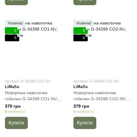
Новинка
Новинка
6
6
6
6
Артикул: G-34398 CO1-NV
Артикул: G-34398 CO2-NV
LiMaSo
LiMaSo
Новорічна наволочка
Новорічна наволочка
гобелен G-34398 CO1-NV,
гобелен G-34398 CO2-NV,
45х45 см
45х45 см
379 грн
379 грн
В наявності
В наявності
Купити
Купити