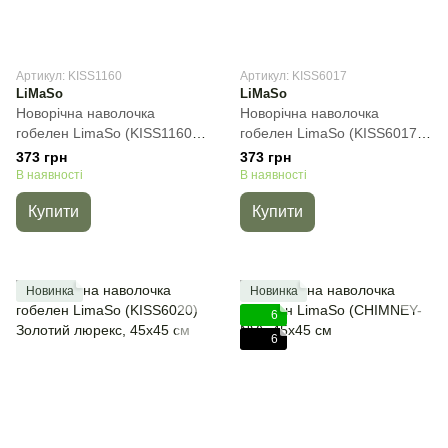
Артикул: KISS1160
Артикул: KISS6017
LiMaSo
LiMaSo
Новорічна наволочка
Новорічна наволочка
гобелен LimaSo (KISS1160),
гобелен LimaSo (KISS6017),
45х45 см
45х45 см
373 грн
373 грн
В наявності
В наявності
Купити
Купити
Новинка
Новинка
6
6