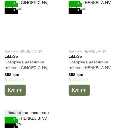
6
6
6
6
Артикул: GINGER C-NV
Артикул: HENKEL A-NV
LiMaSo
LiMaSo
Новорічна наволочка
Новорічна наволочка
гобелен GINGER C-NV,
гобелен HENKEL A-NV,
45х45 см
45х45 см
398 грн
398 грн
В наявності
В наявності
Купити
Купити
Новинка
6
6