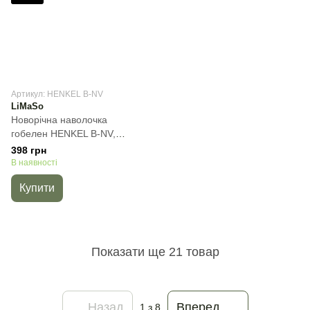
Артикул: HENKEL B-NV
LiMaSo
Новорічна наволочка
гобелен HENKEL B-NV,
45х45 см
398 грн
В наявності
Купити
Показати ще 21 товар
Назад
Вперед
1
з 8