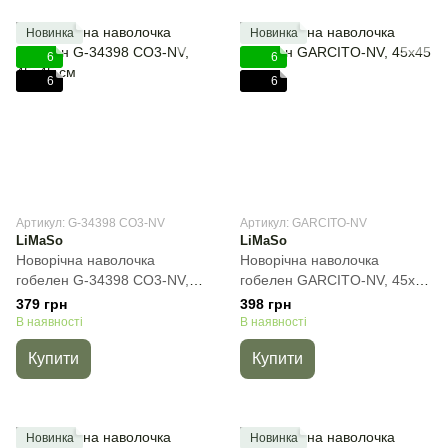
Новинка
Новинка
6
6
6
6
Артикул: G-34398 CO3-NV
Артикул: GARCITO-NV
LiMaSo
LiMaSo
Новорічна наволочка
Новорічна наволочка
гобелен G-34398 CO3-NV,
гобелен GARCITO-NV, 45х45
45х45 см
см
379 грн
398 грн
В наявності
В наявності
Купити
Купити
Новинка
Новинка