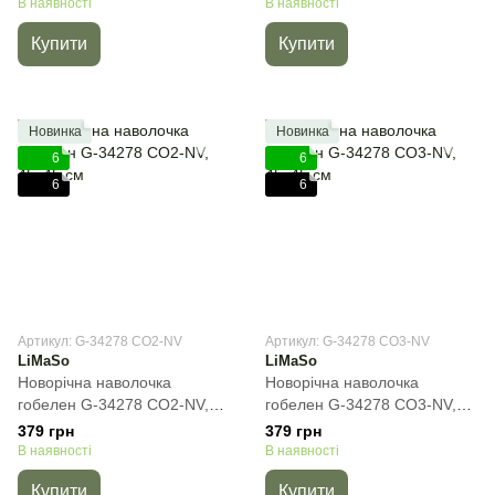
В наявності
В наявності
Купити
Купити
Новинка
Новинка
6
6
6
6
Артикул: G-34278 CO2-NV
Артикул: G-34278 CO3-NV
LiMaSo
LiMaSo
Новорічна наволочка
Новорічна наволочка
гобелен G-34278 CO2-NV,
гобелен G-34278 CO3-NV,
45х45 см
45х45 см
379 грн
379 грн
В наявності
В наявності
Купити
Купити