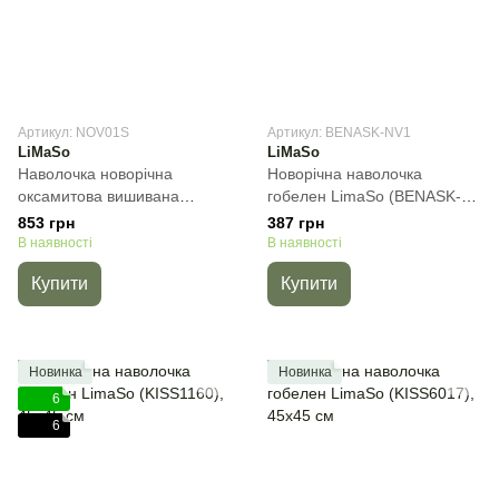
Артикул: NOV01S
Артикул: BENASK-NV1
LiMaSo
LiMaSo
Наволочка новорічна
Новорічна наволочка
оксамитова вишивана
гобелен LimaSo (BENASK-
NOV01S "Merry Christmas",
NV1), 45х45 см
853 грн
387 грн
42х65 см
В наявності
В наявності
Купити
Купити
Новинка
Новинка
6
6