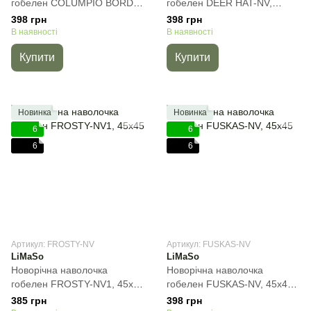
гобелен COLUMPIO BORDE-
гобелен DEER HAT-NV,
NV1, 45х45 см
45х45 см
398 грн
398 грн
В наявності
В наявності
Купити
Купити
Новинка
Новинка
6
6
6
6
Артикул: FROSTY-NV
Артикул: FUSKAS-NV
LiMaSo
LiMaSo
Новорічна наволочка
Новорічна наволочка
гобелен FROSTY-NV1, 45х45
гобелен FUSKAS-NV, 45х45
см
см
385 грн
398 грн