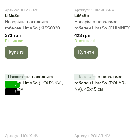
Артикул: KISS6020
Артикул: CHIMNEY-NV
LiMaSo
LiMaSo
Новорічна наволочка
Новорічна наволочка
гобелен LimaSo (KISS6020)
гобелен LimaSo (CHIMNEY-
Золотий люрекс, 45х45 см
NV), 45х45 см
373 грн
423 грн
В наявності
В наявності
Купити
Купити
Новинка
Новинка
6
6
Артикул: HOUX-NV
Артикул: POLAR-NV