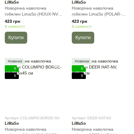
LiMaSo
LiMaSo
Новорічна наволочка
Новорічна наволочка
гобелен LimaSo (HOUX-NV),
гобелен LimaSo (POLAR-
45х45 см
NV), 45х45 см
423 грн
423 грн
В наявності
В наявності
Купити
Купити
Новинка
Новинка
6
6
6
6
Артикул: COLUMPIO BORDE-NV
Артикул: DEER HAT-NV
LiMaSo
LiMaSo
Новорічна наволочка
Новорічна наволочка