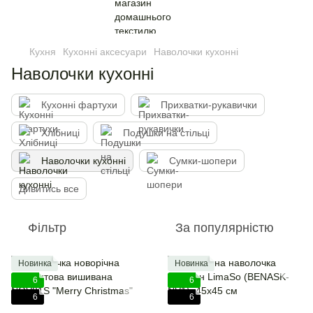
Кухня
Кухонні аксесуари
Наволочки кухонні
Наволочки кухонні
Кухонні фартухи
Прихватки-рукавички
Хлібниці
Подушки на стільці
Наволочки кухонні
Сумки-шопери
Дивитись все
Фільтр
За популярністю
Новинка
Новинка
6
6
6
6