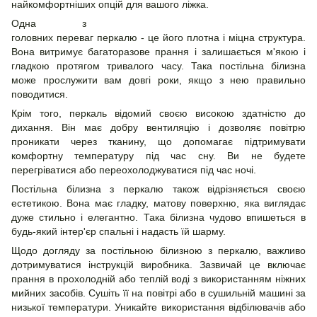
найкомфортніших опцій для вашого ліжка.
Одна з
головних переваг перкалю - це його плотна і міцна структура.
Вона витримує багаторазове прання і залишається м'якою і
гладкою протягом тривалого часу. Така постільна білизна
може прослужити вам довгі роки, якщо з нею правильно
поводитися.
Крім того, перкаль відомий своєю високою здатністю до
дихання. Він має добру вентиляцію і дозволяє повітрю
проникати через тканину, що допомагає підтримувати
комфортну температуру під час сну. Ви не будете
перегріватися або переохолоджуватися під час ночі.
Постільна білизна з перкалю також відрізняється своєю
естетикою. Вона має гладку, матову поверхню, яка виглядає
дуже стильно і елегантно. Така білизна чудово впишеться в
будь-який інтер'єр спальні і надасть їй шарму.
Щодо догляду за постільною білизною з перкалю, важливо
дотримуватися інструкцій виробника. Зазвичай це включає
прання в прохолодній або теплій воді з використанням ніжних
мийних засобів. Сушіть її на повітрі або в сушильній машині за
низької температури. Уникайте використання відбілювачів або