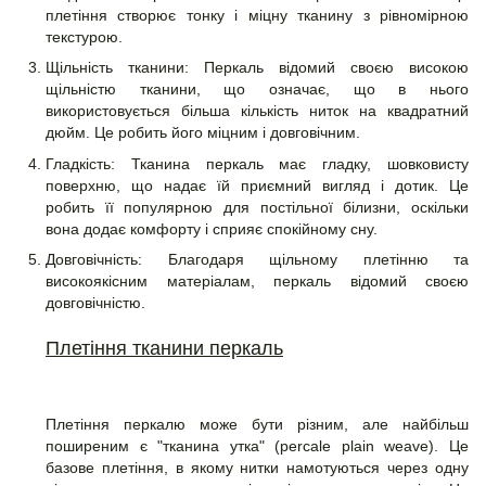
плетіння створює тонку і міцну тканину з рівномірною
текстурою.
Щільність тканини: Перкаль відомий своєю високою
щільністю тканини, що означає, що в нього
використовується більша кількість ниток на квадратний
дюйм. Це робить його міцним і довговічним.
Гладкість: Тканина перкаль має гладку, шовковисту
поверхню, що надає їй приємний вигляд і дотик. Це
робить її популярною для постільної білизни, оскільки
вона додає комфорту і сприяє спокійному сну.
Довговічність: Благодаря щільному плетінню та
високоякісним матеріалам, перкаль відомий своєю
довговічністю.
Плетіння тканини перкаль
Плетіння перкалю може бути різним, але найбільш
поширеним є "тканина утка" (percale plain weave). Це
базове плетіння, в якому нитки намотуються через одну