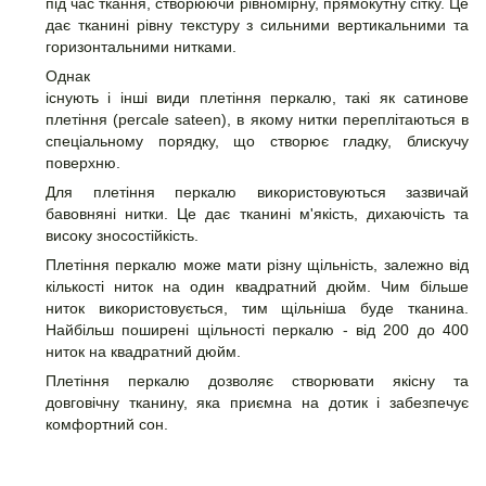
під час ткання, створюючи рівномірну, прямокутну сітку. Це
дає тканині рівну текстуру з сильними вертикальними та
горизонтальними нитками.
Однак
існують і інші види плетіння перкалю, такі як сатинове
плетіння (percale sateen), в якому нитки переплітаються в
спеціальному порядку, що створює гладку, блискучу
поверхню.
Для плетіння перкалю використовуються зазвичай
бавовняні нитки. Це дає тканині м'якість, дихаючість та
високу зносостійкість.
Плетіння перкалю може мати різну щільність, залежно від
кількості ниток на один квадратний дюйм. Чим більше
ниток використовується, тим щільніша буде тканина.
Найбільш поширені щільності перкалю - від 200 до 400
ниток на квадратний дюйм.
Плетіння перкалю дозволяє створювати якісну та
довговічну тканину, яка приємна на дотик і забезпечує
комфортний сон.