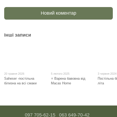
Новий коментар
Інші записи
20 травня 2026
5 лютого 2025
3 червня 2024
Saheser -постільна
⭐ Варена бавовна від
Постільна б
білизна на всі смаки
Macas Home
літа
097 705-62-15
063 649-70-42