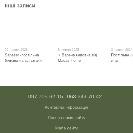
Інші записи
20 травня 2026
5 лютого 2025
3 червня 2024
Saheser -постільна
⭐ Варена бавовна від
Постільна б
білизна на всі смаки
Macas Home
літа
097 705-62-15
063 649-70-42
Контактна інформація
Повна версія сайту
Мапа сайту