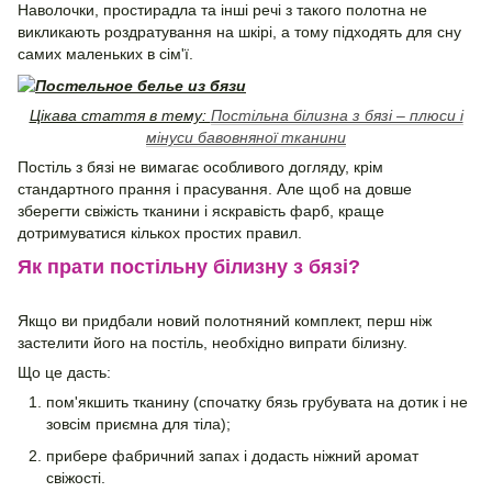
Наволочки, простирадла та інші речі з такого полотна не
викликають роздратування на шкірі, а тому підходять для сну
самих маленьких в сім'ї.
Цікава стаття в тему:
Постільна білизна з бязі – плюси і
мінуси бавовняної тканини
Постіль з бязі не вимагає особливого догляду, крім
стандартного прання і прасування. Але щоб на довше
зберегти свіжість тканини і яскравість фарб, краще
дотримуватися кількох простих правил.
Як прати постільну білизну з бязі?
Якщо ви придбали новий полотняний комплект, перш ніж
застелити його на постіль, необхідно випрати білизну.
Що це дасть:
пом'якшить тканину (спочатку бязь грубувата на дотик і не
зовсім приємна для тіла);
прибере фабричний запах і додасть ніжний аромат
свіжості.