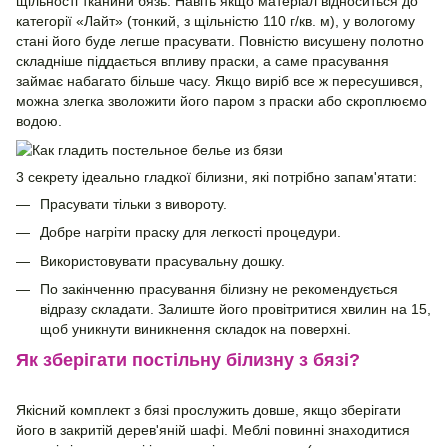
щільності тканини бязь. Навіть якщо матеріал відноситься до
категорії «Лайт» (тонкий, з щільністю 110 г/кв. м), у вологому
стані його буде легше прасувати. Повністю висушену полотно
складніше піддається впливу праски, а саме прасування
займає набагато більше часу. Якщо виріб все ж пересушився,
можна злегка зволожити його паром з праски або скроплюємо
водою.
3 секрету ідеально гладкої білизни, які потрібно запам'ятати:
Прасувати тільки з вивороту.
Добре нагріти праску для легкості процедури.
Використовувати прасувальну дошку.
По закінченню прасування білизну не рекомендується
відразу складати. Залиште його провітритися хвилин на 15,
щоб уникнути виникнення складок на поверхні.
Як зберігати постільну білизну з бязі?
Якісний комплект з бязі прослужить довше, якщо зберігати
його в закритій дерев'яній шафі. Меблі повинні знаходитися