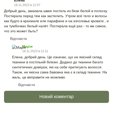
Елена
18.11.2023 в 12:07
Добрый день, заказала швее постель из бязи белой в полоску.
Постирала перед тем как застелить. Утром всё тело и волосы
как будто в крахмале или парафине и на изголовье кровати , и
на тумбочках белый налёт. Постирала ещё раз - то же самое,
что это может быть?
Відповісти
Марія
18.11.2023 в 12:11
Елена, добрий день. Це означає, що не якісний склад
тканини в постільній білизні. Додано до тканини багато
синтетичних домішок, які на себе притягують волосся.
Також, не якісна сама бавовна яка є в складі тканини. На
жаль, це виправити не можливо.
Відповісти
Новий коментар