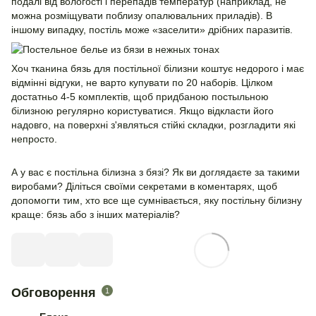
подалі від вологості і перепадів температур (наприклад, не
можна розміщувати поблизу опалювальних приладів). В
іншому випадку, постіль може «заселити» дрібних паразитів.
Хоч тканина бязь для постільної білизни коштує недорого і має
відмінні відгуки, не варто купувати по 20 наборів. Цілком
достатньо 4-5 комплектів, щоб придбаною постыльною
білизною регулярно користуватися. Якщо відкласти його
надовго, на поверхні з'являться стійкі складки, розгладити які
непросто.
А у вас є постільна білизна з бязі? Як ви доглядаєте за такими
виробами? Діліться своїми секретами в коментарях, щоб
допомогти тим, хто все ще сумнівається, яку постільну білизну
краще: бязь або з інших матеріалів?
Обговорення
1