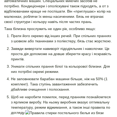
автоматичних машин. Спеціальних миючих засобів не
потрібно. Кондиціонери і ополіскувачі також підходять, а от з
відбілювачами краще не поспішати. Він «приглушає» колір на
малюнках, роблячи їх менш насиченими. Бязь не втрачає
своєї структури і кольору навіть після частих прань.
Така білизна прослужить не один рік, особливо якщо:
Прати його окремо від інших речей. При спільних праннях
з шовком або тканинами з поліестеру, бязь стає жорсткою.
Завжди вивертати навиворіт підодіяльник і наволочки. Це
проста дія допоможе на довше зберегти красу і яскравість
принтів.
Уникати спільних прання білої та кольорової білизни. Для
них потрібні окремі режими.
Не заповнювати барабан машини більше, ніж на 50% (1
комплект). Така ступінь завантаження забезпечить
дбайливе очищення і полоскання.
Щоб не наробити помилок, перед пранням познайомтеся
з ярликом виробу. На ньому виробник вказує оптимальну
температуру, режим віджимання, а також інші правила по
догляду.