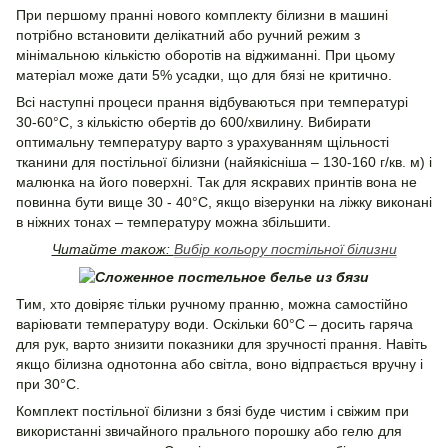
При першому пранні нового комплекту білизни в машині
потрібно встановити делікатний або ручний режим з
мінімальною кількістю оборотів на віджиманні. При цьому
матеріал може дати 5% усадки, що для бязі не критично.
Всі наступні процеси прання відбуваються при температурі
30-60°С, з кількістю обертів до 600/хвилину. Вибирати
оптимальну температуру варто з урахуванням щільності
тканини для постільної білизни (найякісніша – 130-160 г/кв. м) і
малюнка на його поверхні. Так для яскравих принтів вона не
повинна бути вище 30 - 40°С, якщо візерунки на ліжку виконані
в ніжних тонах – температуру можна збільшити.
Читайте також:
Вибір кольору постільної білизни
Тим, хто довіряє тільки ручному пранню, можна самостійно
варіювати температуру води. Оскільки 60°С – досить гаряча
для рук, варто знизити показники для зручності прання. Навіть
якщо білизна однотонна або світла, воно відпрається вручну і
при 30°С.
Комплект постільної білизни з бязі буде чистим і свіжим при
використанні звичайного прального порошку або гелю для