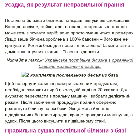
Усадка, як результат неправильної прання
Постільна білизна з бязі має найкращі відгуки від споживачів.
Воно довговічне, стійке, але, на жаль, неправильне прання
може геть зіпсувати виріб: воно просто зменшиться в розмірах.
Якщо ваша білизна зроблена з 100% бавовни – його вже не
врятувати. Коли ж бязь для пошиття постільної білизни взята з
домішкою штучних тканин – її легко відновити.
Читайте також:
Українське постільна білизна з органічної
бавовни «Бавовняні традиції»
Щоб повернути колишні розміри спальним предметам,
необхідно замочити виріб в холодній воді на 20 хвилин. Далі
акуратно перекласти в пральну машину і вибрати делікатний
режим. Після закінчення процедури прання обережно
розтягнути білизну на всі боки. Якщо мова йде про
підодіяльник або простирадло, краще проводити маніпуляцію
удвох. Після цього висушити в підвішеному стані.
Правильна сушка постільної білизни з бязі