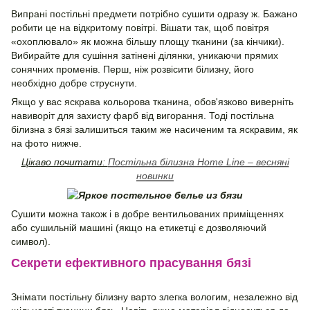
Випрані постільні предмети потрібно сушити одразу ж. Бажано
робити це на відкритому повітрі. Вішати так, щоб повітря
«охоплювало» як можна більшу площу тканини (за кінчики).
Вибирайте для сушіння затінені ділянки, уникаючи прямих
сонячних променів. Перш, ніж розвісити білизну, його
необхідно добре струснути.
Якщо у вас яскрава кольорова тканина, обов'язково виверніть
навиворіт для захисту фарб від вигорання. Тоді постільна
білизна з бязі залишиться таким же насиченим та яскравим, як
на фото нижче.
Цікаво почитати:
Постільна білизна Home Line – весняні
новинки
Сушити можна також і в добре вентильованих приміщеннях
або сушильній машині (якщо на етикетці є дозволяючий
символ).
Секрети ефективного прасування бязі
Знімати постільну білизну варто злегка вологим, незалежно від