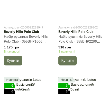
Артикул: svt-2000022228947
Артикул: svt-2000022229302
Beverly Hills Polo Club
Beverly Hills Polo Club
Набір рушників Beverly Hills
Набір рушників Beverly Hills
Polo Club - 355BHP1606
Polo Club - 355BHP2286
Botanik Mint, 2пр
Botanik White, Fuchsia, 50х90
1 175 грн
916 грн
(50х90+70х140) см, Для
см, Для обличчя
В наявності
В наявності
обличчя
Купити
Купити
Новинка
Новинка
6
6
6
6