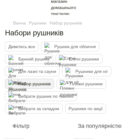
Ванна
Рушники
Набор рушників
Набори рушників
Дивитись все
Рушник для обличчя
Банний рушник
Елітні рушники
Для лазні та сауни
Рушники для ніг
Набор рушників
Пляжні рушники
Вибрати рушник по тканині
Вибрати за складом
Рушники по акції
Фільтр
За популярністю