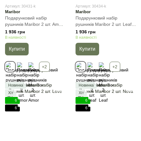
Артикул: 30431-k
Артикул: 30434-k
Maribor
Maribor
Подарунковий набір
Подарунковий набір
рушників Maribor 2 шт. Amor,
рушників Maribor 2 шт. Leaf,
Кремовий, 2пр
Графіт, 2пр (50х90+70х140)
1 936 грн
1 936 грн
(50х90+70х140) см, Набір
см, Набір
В наявності
В наявності
Купити
Купити
+2
+2
Новинка
Новинка
Хіт
Хіт
6
6
6
6