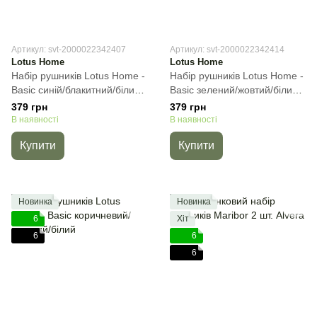
Артикул: svt-2000022342407
Артикул: svt-2000022342414
Lotus Home
Lotus Home
Набір рушників Lotus Home -
Набір рушників Lotus Home -
Basic синій/блакитний/білий,
Basic зелений/жовтий/білий,
30х50см (3шт), Для рук
30х50см (3шт), Для рук
379 грн
379 грн
В наявності
В наявності
Купити
Купити
Новинка
Новинка
6
Хіт
6
6
6