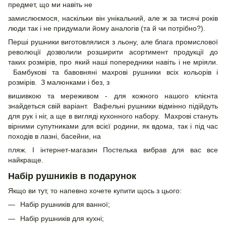
предмет, що ми навіть не
замислюємося, наскільки він унікальний, але ж за тисячі років
люди так і не придумали йому аналогів (та й чи потрібно?).
Перші рушники виготовлялися з льону, але блага промислової
революції дозволили розширити асортимент продукції до
таких розмірів, про який наші попередники навіть і не мріяли.
Бамбукові та бавовняні махрові рушники всіх кольорів і
розмірів. З малюнками і без, з
вишивкою та мереживом - для кожного нашого клієнта
знайдеться свій варіант. Вафельні рушники відмінно підійдуть
для рук і ніг, а ще в вигляді кухонного набору. Махрові стануть
вірними супутниками для всієї родини, як вдома, так і під час
походів в лазні, басейни, на
пляж. І інтернет-магазин Постелька вибрав для вас все
найкраще.
Набір рушників в подарунок
Якщо ви тут, то напевно хочете купити щось з цього:
Набір рушників для ванної;
Набір рушників для кухні;