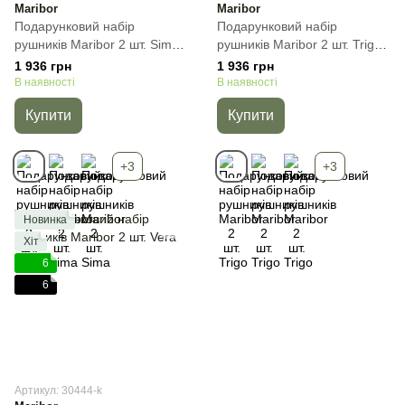
Maribor
Maribor
Подарунковий набір
Подарунковий набір
рушників Maribor 2 шт. Sima,
рушників Maribor 2 шт. Trigo,
Бежевий, 2пр
Бежевий, 2пр
1 936 грн
1 936 грн
(50х90+70х140) см, Набір
(50х90+70х140) см, Набір
В наявності
В наявності
Купити
Купити
+3
+3
Новинка
Хіт
6
6
Артикул: 30444-k