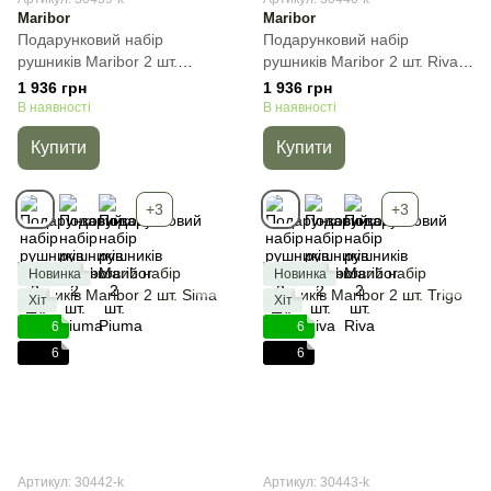
Maribor
Maribor
Подарунковий набір
Подарунковий набір
рушників Maribor 2 шт.
рушників Maribor 2 шт. Riva,
Piuma, Бежевий, 2пр
Бежевий, 2пр
1 936 грн
1 936 грн
(50х90+70х140) см, Набір
(50х90+70х140) см, Набір
В наявності
В наявності
Купити
Купити
+3
+3
Новинка
Новинка
Хіт
Хіт
6
6
6
6
Артикул: 30442-k
Артикул: 30443-k