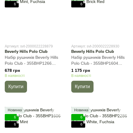
6
6
Артикул: svt-2000022228879
Артикул: svt-2000022228930
Beverly Hills Polo Club
Beverly Hills Polo Club
Набір рушників Beverly Hills
Набір рушників Beverly Hills
Polo Club - 355BHP1266
Polo Club - 355BHP1604
Botanik Mint, Fuchsia, 50х90
Botanik Brick Red, 2пр
678 грн
1 175 грн
см, Для обличчя
(50х90+70х140) см, Для
В наявності
В наявності
обличчя
Купити
Купити
Новинка
Новинка
6
6
6
6