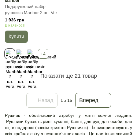
Maribor
Подарунковий набір
рушників Maribor 2 шт. Vera,
Бежевий, 2пр
1 936 грн
(50х90+70х140) см, Набір
В наявності
Купити
+4
Показати ще 21 товар
Назад
Вперед
1
з 15
Рушник - обов'язковий атрибут у житті кожної людини.
Рушники бувають різні: кухонні, банні, для рук, для особи, для
ніг, в подорожі (зовсім крихітні Рушничок). Їх використовують у
всіх країнах світу з незапам'ятних часів. Це настільки звичний