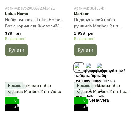
Артикул: svt-2000022342421
Артикул: 30430-k
Lotus Home
Maribor
Набір рушників Lotus Home -
Подарунковий набір
Basic коричневий/кавовий/
рушників Maribor 2 шт.
білий, 30х50см (3шт), Для
Alvera, Молочний, 2пр
379 грн
1 936 грн
рук
(50х90+70х140) см, Набір
В наявності
В наявності
Купити
Купити
Новинка
Новинка
Хіт
Хіт
6
6
6
6