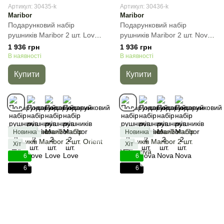
Артикул: 30435-k
Артикул: 30436-k
Maribor
Maribor
Подарунковий набір
Подарунковий набір
рушників Maribor 2 шт. Love,
рушників Maribor 2 шт. Nova,
Бежевий, 2пр
Бежевий, 2пр
1 936 грн
1 936 грн
(50х90+70х140) см, Набір
(50х90+70х140) см, Набір
В наявності
В наявності
Купити
Купити
Новинка
Новинка
Хіт
Хіт
6
6
6
6