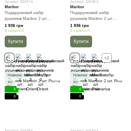
Артикул: 30437-k
Артикул: 30438-k
Maribor
Maribor
Подарунковий набір
Подарунковий набір
рушників Maribor 2 шт.
рушників Maribor 2 шт.
Orient, Бежевий, 2пр
Palmariva, Бежевий, 2пр
1 936 грн
1 936 грн
(50х90+70х140) см, Набір
(50х90+70х140) см, Набір
В наявності
В наявності
Купити
Купити
+2
Новинка
Новинка
Хіт
Хіт
6
6
6
6
Артикул: 30439-k
Артикул: 30440-k