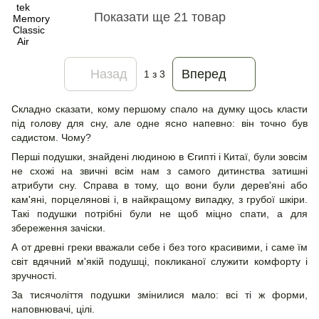
Показати ще 21 товар
Назад
Вперед
1
з 3
Складно сказати, кому першому спало на думку щось класти
під голову для сну, але одне ясно напевно: він точно був
садистом. Чому?
Перші подушки, знайдені людиною в Єгипті і Китаї, були зовсім
не схожі на звичні всім нам з самого дитинства затишні
атрибути сну. Справа в тому, що вони були дерев'яні або
кам'яні, порцелянові і, в найкращому випадку, з грубої шкіри.
Такі подушки потрібні були не щоб міцно спати, а для
збереження зачіски.
А от древні греки вважали себе і без того красивими, і саме їм
світ вдячний м'якій подушці, покликаної служити комфорту і
зручності.
За тисячоліття подушки змінилися мало: всі ті ж форми,
наповнювачі, цілі.