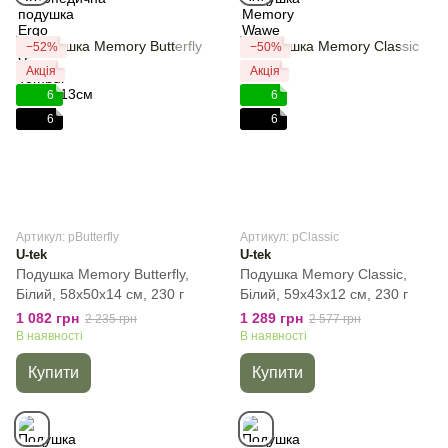
−52%
−50%
Акція
Акція
6
6
6
6
Артикул: pButterfly
Артикул: pClassic
U-tek
U-tek
Подушка Memory Butterfly,
Подушка Memory Classic,
Білий, 58x50x14 см, 230 г
Білий, 59x43x12 см, 230 г
1 082 грн
1 289 грн
2 235 грн
2 577 грн
В наявності
В наявності
Купити
Купити