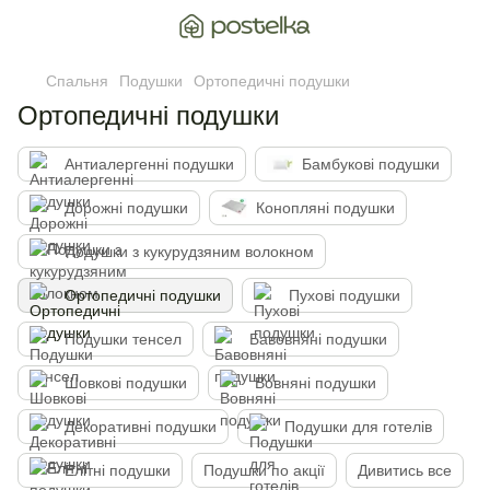
Спальня
Подушки
Ортопедичні подушки
Ортопедичні подушки
Антиалергенні подушки
Бамбукові подушки
Дорожні подушки
Конопляні подушки
Подушки з кукурудзяним волокном
Ортопедичні подушки
Пухові подушки
Подушки тенсел
Бавовняні подушки
Шовкові подушки
Вовняні подушки
Декоративні подушки
Подушки для готелів
Елітні подушки
Подушки по акції
Дивитись все