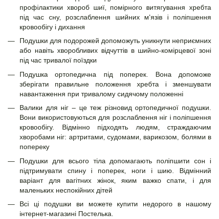
профілактики хвороб шиї, помірного витягування хребта
під час сну, розслаблення шийних м'язів і поліпшення
кровообігу і дихання
Подушки для подорожей допоможуть уникнути неприємних
або навіть хворобливих відчуттів в шийно-комірцевої зоні
під час тривалої поїздки
Подушка ортопедична під поперек. Вона допоможе
зберігати правильне положення хребта і зменшувати
навантаження при тривалому сидячому положенні
Валики для ніг – це теж різновид ортопедичної подушки.
Вони використовуються для розслаблення ніг і поліпшення
кровообігу. Відмінно підходять людям, страждаючим
хворобами ніг: артритами, судомами, варикозом, болями в
попереку
Подушки для всього тіла допомагають поліпшити сон і
підтримувати спину і поперек, ноги і шию. Відмінний
варіант для вагітних жінок, яким важко спати, і для
маленьких неспокійних дітей
Всі ці подушки ви можете купити недорого в нашому
інтернет-магазині Постелька.