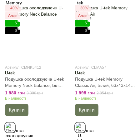
−40%
−30%
Акція
Акція
6
6
6
6
Артикул: CMNK5412
Артикул: CLMA57
U-tek
U-tek
Подушка охолоджуюча U-tek
Подушка U-tek Memory
Memory Neck Balance, Білий,
Classic Air, Білий, 63x43x14
50x40x12 см
см
1 980 грн
1 998 грн
3 300 грн
2 854 грн
В наявності
В наявності
Купити
Купити