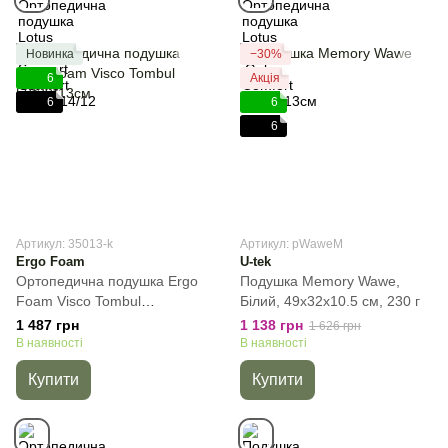
Новинка
−30%
6
Акція
6
6
6
Артикул: 35013-k
Артикул: pWaweM
Ergo Foam
U-tek
Ортопедична подушка Ergo
Подушка Memory Wawe,
Foam Visco Tombul
Білий, 49x32x10.5 см, 230 г
59*39*13см, Білий, 59х39х13
1 487 грн
1 138 грн
1 626 грн
см
В наявності
В наявності
Купити
Купити