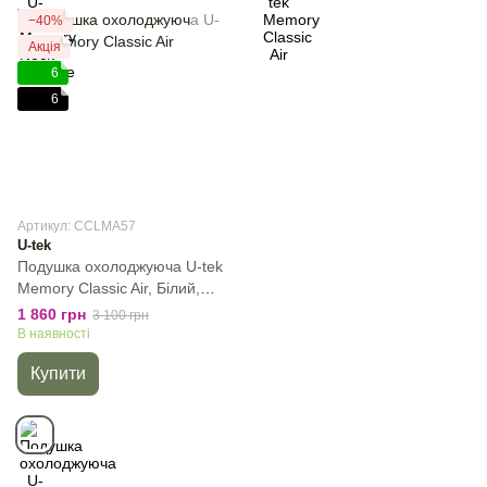
−40%
Акція
6
6
Артикул: CCLMA57
U-tek
Подушка охолоджуюча U-tek
Memory Classic Air, Білий,
63x43x14 см
1 860 грн
3 100 грн
В наявності
Купити