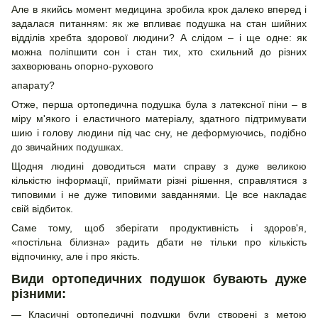
Але в якийсь момент медицина зробила крок далеко вперед і
задалася питанням: як же впливає подушка на стан шийних
відділів хребта здорової людини? А слідом – і ще одне: як
можна поліпшити сон і стан тих, хто схильний до різних
захворювань опорно-рухового
апарату?
Отже, перша ортопедична подушка була з латексної піни – в
міру м'якого і еластичного матеріалу, здатного підтримувати
шию і голову людини під час сну, не деформуючись, подібно
до звичайних подушках.
Щодня людині доводиться мати справу з дуже великою
кількістю інформації, приймати різні рішення, справлятися з
типовими і не дуже типовими завданнями. Це все накладає
свій відбиток.
Саме тому, щоб зберігати продуктивність і здоров'я,
«постільна білизна» радить дбати не тільки про кількість
відпочинку, але і про якість.
Види ортопедичних подушок бувають дуже
різними:
Класичні ортопедичні подушки були створені з метою