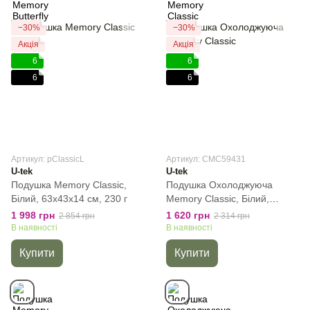
−30%
−30%
Акція
Акція
6
6
6
6
Артикул: pClassicL
Артикул: CMC59431
U-tek
U-tek
Подушка Memory Classic,
Подушка Охолоджуюча
Білий, 63x43x14 см, 230 г
Memory Classic, Білий,
59x43x12 см, 230 г
1 998 грн
1 620 грн
2 854 грн
2 314 грн
В наявності
В наявності
Купити
Купити