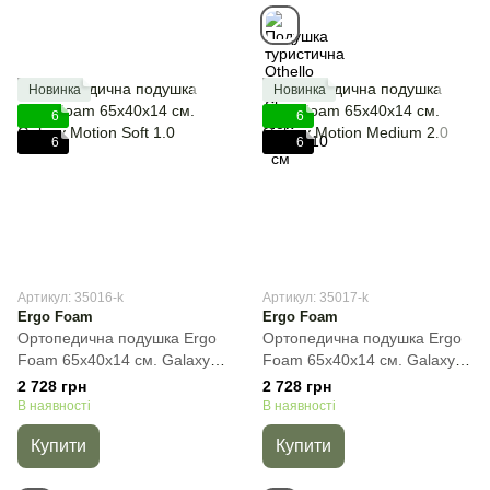
Новинка
Новинка
6
6
6
6
Артикул: 35016-k
Артикул: 35017-k
Ergo Foam
Ergo Foam
Ортопедична подушка Ergo
Ортопедична подушка Ergo
Foam 65x40x14 см. Galaxy
Foam 65x40x14 см. Galaxy
Motion Soft 1.0, Білий,
Motion Medium 2.0, Білий,
2 728 грн
2 728 грн
65x40x14 см
65x40x14 см
В наявності
В наявності
Купити
Купити