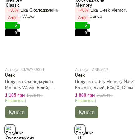
−30%
−40%
Акція
Акція
6
6
6
6
Артикул: CMWM49321
Артикул: MNK5412
U-tek
U-tek
Подушка Охолоджуюча
Подушка U-tek Memory Neck
Memory Wawe, Білий,
Balance, Білий, 50x40x12 см
49x32x10.5 см, 230 г
1 105 грн
1 860 грн
1 578 грн
3 100 грн
В наявності
В наявності
Купити
Купити