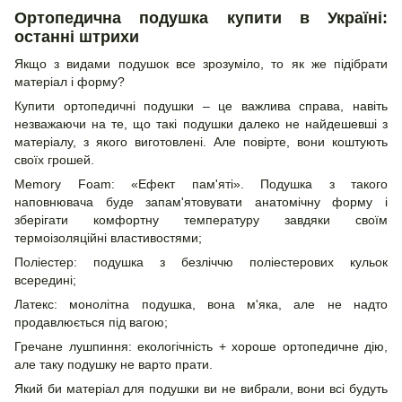
Ортопедична подушка купити в Україні:
останні штрихи
Якщо з видами подушок все зрозуміло, то як же підібрати
матеріал і форму?
Купити ортопедичні подушки – це важлива справа, навіть
незважаючи на те, що такі подушки далеко не найдешевші з
матеріалу, з якого виготовлені. Але повірте, вони коштують
своїх грошей.
Memory Foam: «Ефект пам'яті». Подушка з такого
наповнювача буде запам'ятовувати анатомічну форму і
зберігати комфортну температуру завдяки своїм
термоізоляційні властивостями;
Поліестер: подушка з безліччю поліестерових кульок
всередині;
Латекс: монолітна подушка, вона м'яка, але не надто
продавлюється під вагою;
Гречане лушпиння: екологічність + хороше ортопедичне дію,
але таку подушку не варто прати.
Який би матеріал для подушки ви не вибрали, вони всі будуть