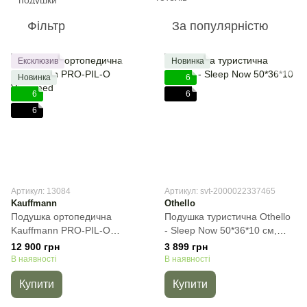
Фільтр
За популярністю
Ексклюзив
Новинка
Новинка
6
6
6
6
Артикул: 13084
Артикул: svt-2000022337465
Kauffmann
Othello
Подушка ортопедична
Подушка туристична Othello
Kauffmann PRO-PIL-O
- Sleep Now 50*36*10 см,
Viscomed, 53х36х12 см
Сірий, 50х36х10 см, 940 г
12 900 грн
3 899 грн
В наявності
В наявності
Купити
Купити