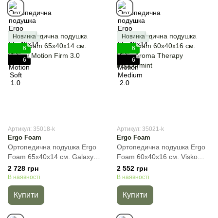
Новинка
Новинка
6
6
6
6
Артикул: 35018-k
Артикул: 35021-k
Ergo Foam
Ergo Foam
Ортопедична подушка Ergo
Ортопедична подушка Ergo
Foam 65x40x14 см. Galaxy
Foam 60x40x16 см. Visko
Motion Firm 3.0, Білий,
Aroma Therapy Peppermint,
2 728 грн
2 552 грн
65x40x14 см
Зелений, 60x40x16 см
В наявності
В наявності
Купити
Купити