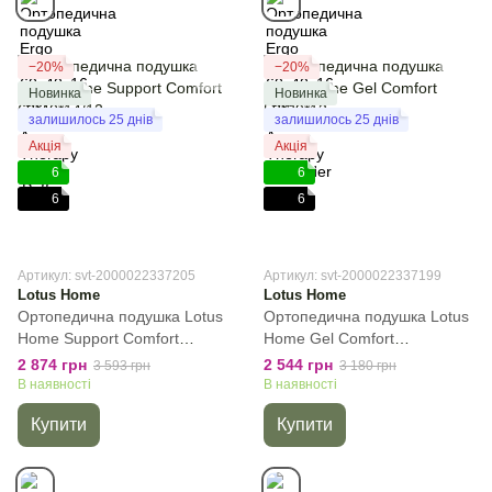
−20%
−20%
Новинка
Новинка
залишилось 25 днів
залишилось 25 днів
Акція
Акція
6
6
6
6
Артикул: svt-2000022337205
Артикул: svt-2000022337199
Lotus Home
Lotus Home
Ортопедична подушка Lotus
Ортопедична подушка Lotus
Home Support Comfort
Home Gel Comfort
60*40*14/12, Білий, 60х40х14
59*39*13см, Білий, 59х39х13
2 874 грн
2 544 грн
3 593 грн
3 180 грн
см, 1510 г
см, 1800 г
В наявності
В наявності
Купити
Купити