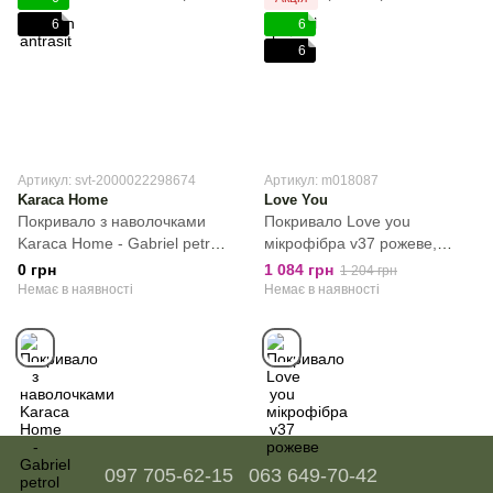
6
6
6
Артикул: svt-2000022298674
Артикул: m018087
Karaca Home
Love You
Покривало з наволочками
Покривало Love you
Karaca Home - Gabriel petrol,
мікрофібра v37 рожеве,
Cиній, Євро, 220х230 см,
Рожевий, Полуторний,
0 грн
1 084 грн
1 204 грн
50х70см (2шт)
150х200 см, Без наволочок
Немає в наявності
Немає в наявності
097 705-62-15
063 649-70-42