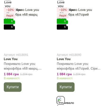
−10%
−10%
Акція
Акція
6
6
6
6
Артикул: m018091
Артикул: m018090
Love You
Love You
Покривало Love you
Покривало Love you
мікрофібра v68 кварц,
мікрофібра v67сірий, Сірий,
Полуторний, 150х200 см,
Полуторний, 150х200 см,
1 084 грн
1 084 грн
1 204 грн
1 204 грн
Без наволочок
Без наволочок
В наявності
В наявності
Купити
Купити