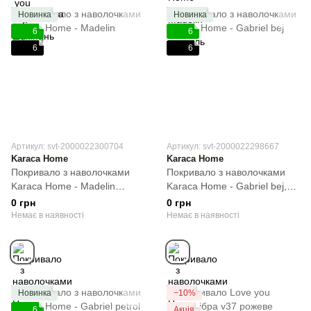
Новинка
Новинка
6
6
6
6
Артикул: svt-2000022300704
Артикул: svt-2000022298667
Karaca Home
Karaca Home
Покривало з наволочками
Покривало з наволочками
Karaca Home - Madelin
Karaca Home - Gabriel bej,
antrasit, Темно-сірий, Євро,
Бежевий, Євро, 220х230 см,
0 грн
0 грн
200х220 см, 50х70см (2шт)
50х70см (2шт)
Немає в наявності
Немає в наявності
Новинка
−10%
6
Акція