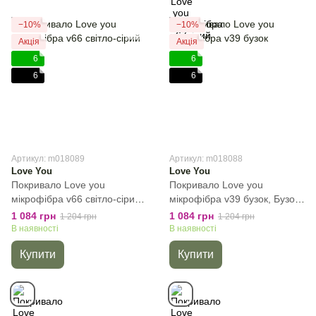
−10%
−10%
Акція
Акція
6
6
6
6
Артикул: m018089
Артикул: m018088
Love You
Love You
Покривало Love you
Покривало Love you
мікрофібра v66 світло-сірий,
мікрофібра v39 бузок, Бузок,
Світло-сірий, Полуторний,
Полуторний, 150х200 см,
1 084 грн
1 084 грн
1 204 грн
1 204 грн
150х200 см, Без наволочок
Без наволочок
В наявності
В наявності
Купити
Купити