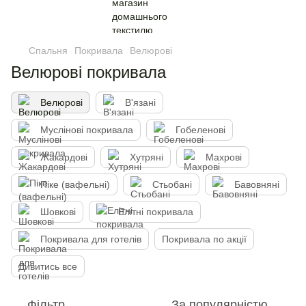
Спальня
Покривала
Велюрові
Велюрові покривала
Велюрові
В'язані
Муслінові покривала
Гобеленові
Жакардові
Хутряні
Махрові
Піке (вафельні)
Стьобані
Бавовняні
Шовкові
Елітні покривала
Покривала для готелів
Покривала по акції
Дивитись все
Фільтр
За популярністю