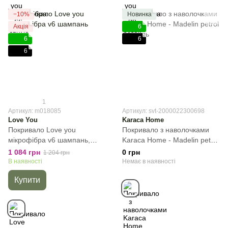
−10%
Новинка
Акція
6
6
6
6
1
Артикул: m018085
Артикул: svt-2000022300698
Love You
Karaca Home
Покривало Love you
Покривало з наволочками
мікрофібра v6 шампань,
Karaca Home - Madelin petrol
Шампань, Полуторний,
петроль, Cиній, Євро,
1 084 грн
0 грн
1 204 грн
150х200 см, Без наволочок
200х220 см, 50х70см (2шт)
В наявності
Немає в наявності
Купити