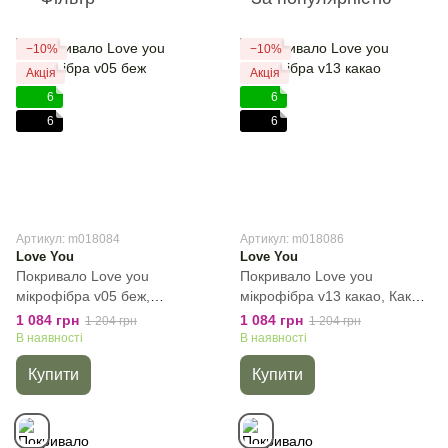
−10%
−10%
Акція
Акція
6
6
6
6
Артикул: m018084
Артикул: m018086
Love You
Love You
Покривало Love you
Покривало Love you
мікрофібра v05 беж,
мікрофібра v13 какао, Какао,
Бежевий, Полуторний,
Полуторний, 150х200 см,
1 084 грн
1 084 грн
1 204 грн
1 204 грн
150х200 см, Без наволочок
Без наволочок
В наявності
В наявності
Купити
Купити