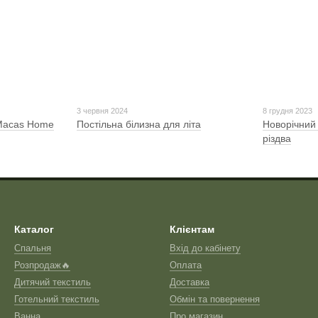
3 червня 2024
8 грудня 2023
 Macas Home
Постільна білизна для літа
Новорічний 
різдва
Каталог
Клієнтам
Спальня
Вхід до кабінету
Розпродаж🔥
Оплата
Дитячий текстиль
Доставка
Готельний текстиль
Обмін та повернення
Ванна
Про магазин