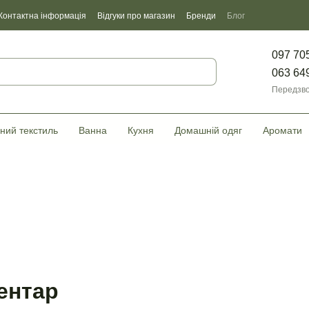
Контактна інформація
Відгуки про магазин
Бренди
Блог
097 70
063 64
Передзво
ний текстиль
Ванна
Кухня
Домашній одяг
Аромати
ентар