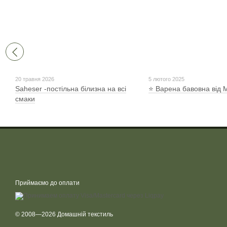
20 травня 2026
5 лютого 2025
Saheser -постільна білизна на всі
⭐ Варена бавовна від
смаки
Приймаємо до оплати
© 2008—2026 Домашній текстиль