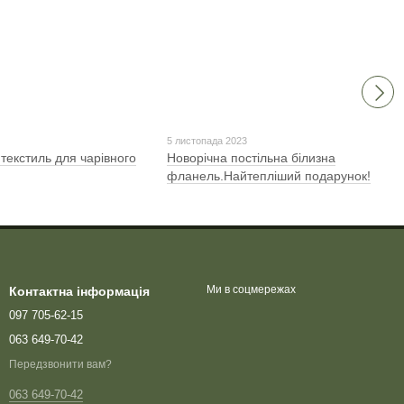
5 листопада 2023
текстиль для чарівного
Новорічна постільна білизна
фланель.Найтепліший подарунок!
Ми в соцмережах
Контактна інформація
097 705-62-15
063 649-70-42
Передзвонити вам?
063 649-70-42