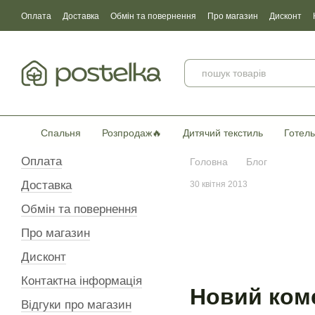
Перейти до основного контенту
Оплата
Доставка
Обмін та повернення
Про магазин
Дисконт
Угода користувача
Договір публічної оферти
Сертификати якості
Спальня
Розпродаж🔥
Дитячий текстиль
Готель
Оплата
Головна
Блог
Доставка
30 квітня 2013
Обмін та повернення
Про магазин
Дисконт
Контактна інформація
Новий ком
Відгуки про магазин