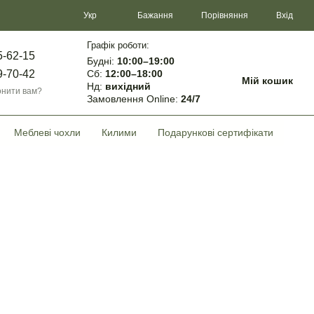
Порівняння
Укр
Бажання
Вхід
Графік роботи:
5-62-15
Будні:
10:00–19:00
Сб:
12:00–18:00
9-70-42
Мій кошик
Нд:
вихідний
нити вам?
Замовлення Online:
24/7
Меблеві чохли
Килими
Подарункові сертифікати