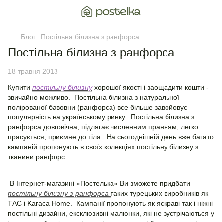
Блог
Постільна білизна з ранфорса
Постільна білизна з ранфорса
18 травня 2013
Купити
постільну білизну
хорошої якості і заощадити кошти -
звичайно можливо. Постільна білизна з натуральної
полірованої бавовни (ранфорса) все більше завойовує
популярність на українському ринку. Постільна білизна з
ранфорса довговічна, підлягає численним пранням, легко
прасується, приємне до тіла. На сьогоднішній день вже багато
кампаній пропонують в своїх колекціях постільну білизну з
тканини ранфорс.
В Інтернет-магазині «Постелька» Ви зможете придбати
постільну білизну з ранфорса
таких турецьких виробників як
ТАС і Karaca Home. Кампанії пропонують як яскраві так і ніжні
постільні дизайни, ексклюзивні малюнки, які не зустрічаються у