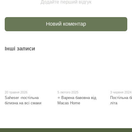
Додайте перший відгук
Новий коментар
Інші записи
20 травня 2026
5 лютого 2025
3 червня 2024
Saheser -постільна
⭐ Варена бавовна від
Постільна б
білизна на всі смаки
Macas Home
літа