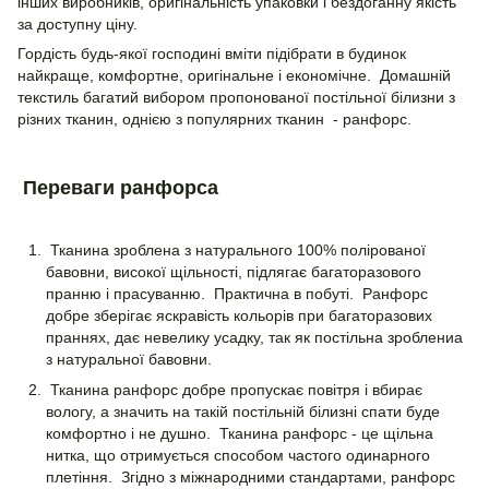
інших виробників, оригінальність упаковки і бездоганну якість
за доступну ціну.
Гордість будь-якої господині вміти підібрати в будинок
найкраще, комфортне, оригінальне і економічне. Домашній
текстиль багатий вибором пропонованої постільної білизни з
різних тканин, однією з популярних тканин - ранфорс.
Переваги ранфорса
Тканина зроблена з натурального 100% полірованої
бавовни, високої щільності, підлягає багаторазового
пранню і прасуванню. Практична в побуті. Ранфорс
добре зберігає яскравість кольорів при багаторазових
праннях, дає невелику усадку, так як постільна зроблениа
з натуральної бавовни.
Тканина ранфорс добре пропускає повітря і вбирає
вологу, а значить на такій постільній білизні спати буде
комфортно і не душно. Тканина ранфорс - це щільна
нитка, що отримується способом частого одинарного
плетіння. Згідно з міжнародними стандартами, ранфорс