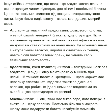
Існує стійкий стереотип, що шовк – це гладка ковзка тканина,
яка не кращим чином підходить для піжам і постільної білизни.
Це не так, оскільки, залежно від товщини використовуваної
нитки, існує кілька видів шовку – атлас, крепдешин, мокрий
шовк.
Атлас
– це класичний представник шовкового полотна,
має той самий глянцевий блиск і гладку структуру. Після
машинного прання атлас набуває цікавий ефект – а саме,
на дотик він стає схожим на ніжну лайку. Це можливо тільки
з натуральним атласом, вироби із синтетичних тканин,
навіть після багаторазових прань, не змінять своїх
тактильних властивостей.
Крепдешин, креп жоржет, шифон
– текстурний шовк без
гладкості. Ці види шовку мають разючу міцність при
незмінній тонкості полотна, крепдешин і креп жоржет має
невелику еластичність вздовж а також по діагоналі
волокон, що робить їх ідеальними претендентами на
виробництво простирадел на резинці.
Мокрий шовк
– шовк, який має мікро ворс, його поверхня
схожа на шкірку персика. Постільна білизна з мокрого
шовку може подарувати багато незабутніх моментів