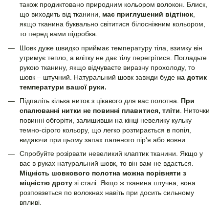
також продиктовано природним кольором волокон. Блиск,
що виходить від тканини,
має приглушений відтінок
,
якщо тканина буквально світитися білосніжним кольором,
то перед вами підробка.
Шовк дуже швидко приймає температуру тіла, взимку він
утримує тепло, а влітку не дає тілу перегрітися. Погладьте
рукою тканину, якщо відчуваєте виразну прохолоду, то
шовк – штучний. Натуральний шовк завжди буде
на дотик
температури вашої руки.
Підпаліть кілька ниток з цікавого для вас полотна.
При
спалюванні нитки не повинні плавитися, тліти
. Ниточки
повинні обгоріти, залишивши на кінці невелику кульку
темно-сірого кольору, що легко розтирається в попіл,
видаючи при цьому запах паленого пір'я або вовни.
Спробуйте розірвати невеликий клаптик тканини. Якщо у
вас в руках натуральний шовк, то він вам не вдасться.
Міцність шовкового полотна можна порівняти з
міцністю дроту
зі сталі. Якщо ж тканина штучна, вона
розповзеться по волокнах навіть при досить сильному
впливі.