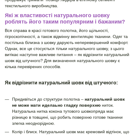
текстильного виробництва.
Які ж властивості натурального шовку
роблять його таким популярним і бажаним?
Вся справа в красі готового полотна, його щільності,
гігроскопічності, а також відмінну вентиляцію тканини. Одяг та
постільна білизна з шовку дарують неперевершений комфорт.
Однак, все це стосується тільки натурального шовку, з цього
витікає наступне важливе питання – як відрізнити натуральний
шовк від штучного? Для визначення натурального шовку є
кілька перевірених способів.
Як відрізнити натуральний шовк від штучного:
Придивіться до структури полотна –
натуральний шовк
не може мати иделаьно гладку поверхню
ниток.
Натуральна нитка кокона тутового шовкопряда має
різницю в товщині, що робить поверхню готове тканини
злегка неоднорідною.
Колір і блиск. Натуральний шовк має кремовий відтінок, що