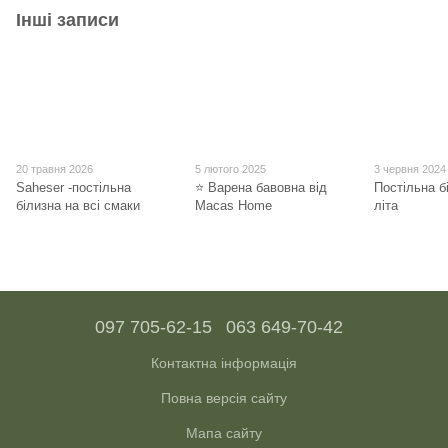
Інші записи
20 травня 2026
5 лютого 2025
3 червня 2024
Saheser -постільна
⭐ Варена бавовна від
Постільна б
білизна на всі смаки
Macas Home
літа
097 705-62-15
063 649-70-42
Контактна інформація
Повна версія сайту
Мапа сайту