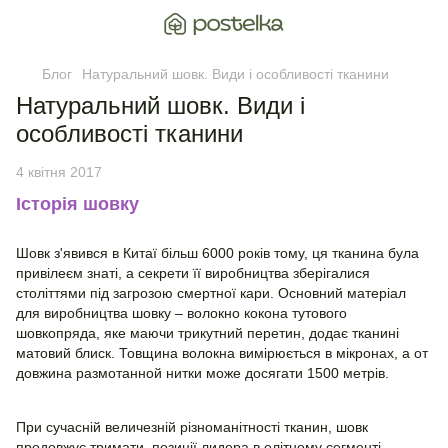
Блог
Натуральний шовк. Види і особливості тканини
Натуральний шовк. Види і
особливості тканини
4 квітня 2017
Історія шовку
Шовк з'явився в Китаї більш 6000 років тому, ця тканина була
привілеєм знаті, а секрети її виробництва зберігалися
століттями під загрозою смертної кари. Основний матеріал
для виробництва шовку – волокно кокона тутового
шовкопряда, яке маючи трикутний перетин, додає тканині
матовий блиск. Товщина волокна вимірюється в мікронах, а от
довжина размотанной нитки може досягати 1500 метрів.
При сучасній величезній різноманітності тканин, шовк
продовжує тримати позиції лидера в елітному сегменті