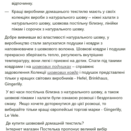
відпочинку.
Кращі виробники домашнього текстилю мають у своїх
колекціях вироби з натурального шовку – ніжні халати з
натурального шовку, шовкова постільну білизну, лінійки
піжам і сорочок з натурального шовку.
Добре вивчивши всі властивості натурального шовку, у
виробництво стали запускатися подушки і ковдри з
наповнювачем з шовкового волокна. Шовкові ковдри і подушки
прекрасно зберігають тепло, регулюють внутрішню
температуру, вони легкі і приємні на дотик. Спати під такими
ковдрами і на
шовкових подушках
– справжнє
задоволення.Колекції
шовкових ковдр
і подушок представлені
тільки у кращих світових виробників - Hefel, Brinkhaus,
Gingerlily.
У всі часи постільна білизна з натурального шовку, а також
шовкові піжами і халати були ознакою розкоші і бездоганного
смаку. Якщо хочете доторкнутися до цієї розкоші, то
вибирайте тільки кращі європейські торгові марки - Gingerlily,
Le Vele.
Де купити шовковий домашній текстиль?
Інтернет магазин Постелька пропонує великий вибір