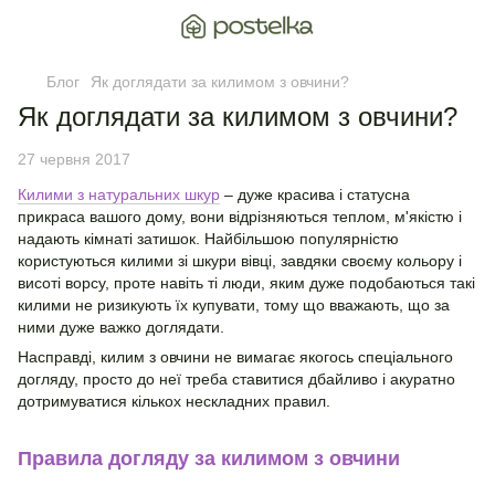
Блог
Як доглядати за килимом з овчини?
Як доглядати за килимом з овчини?
27 червня 2017
Килими з натуральних шкур
– дуже красива і статусна
прикраса вашого дому, вони відрізняються теплом, м'якістю і
надають кімнаті затишок. Найбільшою популярністю
користуються килими зі шкури вівці, завдяки своєму кольору і
висоті ворсу, проте навіть ті люди, яким дуже подобаються такі
килими не ризикують їх купувати, тому що вважають, що за
ними дуже важко доглядати.
Насправді, килим з овчини не вимагає якогось спеціального
догляду, просто до неї треба ставитися дбайливо і акуратно
дотримуватися кількох нескладних правил.
Правила догляду за килимом з овчини