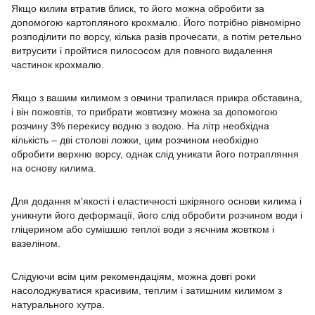
Якщо килим втратив блиск, то його можна обробити за
допомогою картопляного крохмалю. Його потрібно рівномірно
розподілити по ворсу, кілька разів прочесати, а потім ретельно
витрусити і пройтися пилососом для повного видалення
частинок крохмалю.
Якщо з вашим килимом з овчини трапилася прикра обставина,
і він пожовтів, то прибрати жовтизну можна за допомогою
розчину 3% перекису водню з водою. На літр необхідна
кількість – дві столові ложки, цим розчином необхідно
обробити верхню ворсу, однак слід уникати його потрапляння
на основу килима.
Для додання м'якості і еластичності шкіряного основи килима і
уникнути його деформації, його слід обробити розчином води і
гліцерином або сумішшю теплої води з яєчним жовтком і
вазеліном.
Слідуючи всім цим рекомендаціям, можна довгі роки
насолоджуватися красивим, теплим і затишним килимом з
натурального хутра.