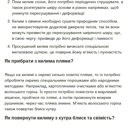
Поки килим сохне, його потрібно періодично струшувати, а
також розтягувати шкіру основи в різних напрямках, щоб
уникнути пересушування і деформації.
Килим з овчини необхідно сушити природним способом,
не використовуючи додаткові джерела тепла, так як вони
можуть призвести до пересушування шкіряного шару, що,
в свою чергу, призведе до його деформації і ламкості.
Просушений килим потрібно вичесати спеціальною
металевою щіткою, це поверне йому м'якість і пухнастість.
Як прибрати з килима плями?
Якщо на килимі є окремі сильно помітні плями, то їх потрібно
обробляти окремо спеціальними порошками або народними
методами. Наприклад, картопляними очистками або м'якоттю
волоського горіха. Їх просто потрібно помістити в марлевий
мішечок, пройтися по плямі, а потім промокнути мокрим
рушником, через час пляма зникне. М'якоть волоського горіха
також повертає блиск хутру.
Як повернути килиму з хутра блиск та свіжість?