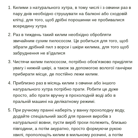
Килими з натурального хутра, в тому числі і з овчини раз в
пару днів необхідно струшувати на балконі або сходовій
клітці, для того, щоб дрібні порошинки не пробивалися
всередину хутра
Раз в тиждень такий килим необхідно обробляти
звичайним сухим пилососом. Це робиться для того, щоб
зібрати дрібний пил з ворси і шкіри килима, для того щоб
забруднення не в'їдалися
Чистячи килим пилососом, потрібно обов'язково приділяти
увагу і нижній шкірі, а також за допомогою вологої ганчірки
прибирати місце, де постійно лежи килим.
Приблизно раз в місяць килим з овчини або іншого
натурального хутра потрібно прати. Робити це дуже
просто, або прати вручну в прохолодній воді або в
пральній машині на делікатному режимі.
При ручному пранні наберіть у ванну прохолодну воду,
додайте спеціальний засіб для прання виробів з
натуральної вовни, пусти виріб трохи полежить, близько
півгодини, а потім акуратно, просто формуючи рукою
хвилі, прополощіть килим в мильному розчині, а потім