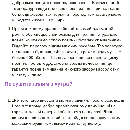
добре выполощите прохолодною водою. Важливо, щоб
температура води при основною прання і при полосканні
була однаковою, так як різкий перепад температур може
ушкодити нижній шар шкіри.
При машинному пранні вибирайте самий делікатний
режим або спеціальний режим для прання натуральної
вовни, кошти само собою повинні бути теж спеціальними.
Віддайте перевагу рідким миючим засобам. Температура
не повинна бути вище 40 градусів, а режим віджиму – не
більше 600 обертів. Після завершення основного циклу
прання, поставте додатковий режим полоскання, це
гарантує повне вимивання миючого засобу і абсолютну
чистоту килима.
Як сушити килим з хутра?
Для того, щоб висушити килим з овчини, просто розкладіть
його в теплому, добре провітрюваному приміщенні на
горизонтальній поверхні або просто на підлозі. Якщо
килим ще сильно мокрий, то пройдіться по верху чистим
махровим рушником, вымачивая зайву вологу.