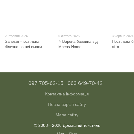
20 травня 2026
5 лютого 2025
3 червня 2024
Saheser -постільна
⭐ Варена бавовна від
Постільна б
білизна на всі смаки
Macas Home
літа
097 705-62-15
063 649-70-42
Контактна інформація
Повна версія сайту
Мапа сайту
© 2008—2026 Домашній текстиль