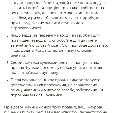
кондиціонер для білизни, який пом'якшить воду, а
значить і виріб. Кондиціонер краще підбирати на
основі силікону, але не варто зловживати цим
засобом, є ризик, збільшити м'якість виробу, але
при цьому значно знизити ступінь його
гігроскопічності.
Якщо віддаєте перевагу народним засобам для
пом'якшення води, то спробуйте для цієї мети
звичайний столовий оцет. Склянки буде достатньо,
якщо додати його під час режиму полоскання
білизни.
Скористайтеся кульками для пінг-понгу під час
прання. Кульки допоможуть розпушити петлі, що
додасть м'якість рушнику.
Після основного циклу прання використовуйте
додатковий цикл полоскання, це гарантовано
вимиє надлишки миючого засобу, забезпечивши
первинну м'якість рушника.
При дотриманні цих нехитрих правил, ваші махрові
рушники будуть радувати вас м'якістю і пухнастістю не