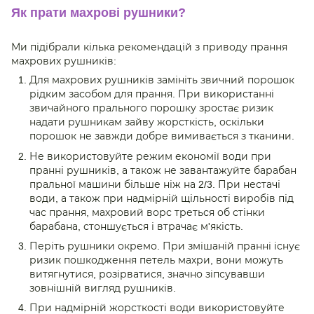
Як прати махрові рушники?
Ми підібрали кілька рекомендацій з приводу прання
махрових рушників:
Для махрових рушників замініть звичний порошок
рідким засобом для прання. При використанні
звичайного прального порошку зростає ризик
надати рушникам зайву жорсткість, оскільки
порошок не завжди добре вимивається з тканини.
Не використовуйте режим економії води при
пранні рушників, а також не завантажуйте барабан
пральної машини більше ніж на 2/3. При нестачі
води, а також при надмірній щільності виробів під
час прання, махровий ворс треться об стінки
барабана, стоншується і втрачає м'якість.
Періть рушники окремо. При змішаній пранні існує
ризик пошкодження петель махри, вони можуть
витягнутися, розірватися, значно зіпсувавши
зовнішній вигляд рушників.
При надмірній жорсткості води використовуйте