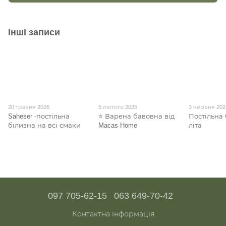
Інші записи
20 травня 2026
5 лютого 2025
3 червня 202
Saheser -постільна
⭐ Варена бавовна від
Постільна 
білизна на всі смаки
Macas Home
літа
097 705-62-15
063 649-70-42
Контактна інформація