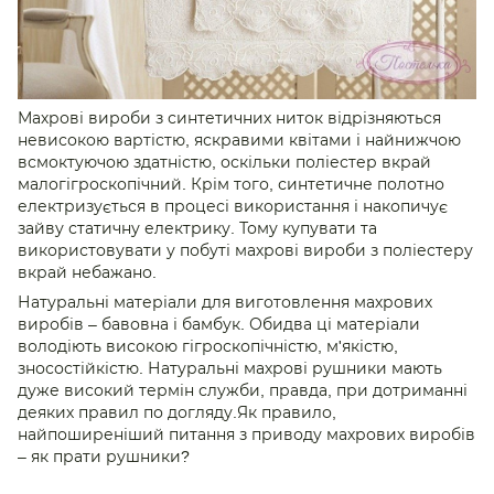
Махрові вироби з синтетичних ниток відрізняються
невисокою вартістю, яскравими квітами і найнижчою
всмоктуючою здатністю, оскільки поліестер вкрай
малогігроскопічний. Крім того, синтетичне полотно
електризується в процесі використання і накопичує
зайву статичну електрику. Тому купувати та
використовувати у побуті махрові вироби з поліестеру
вкрай небажано.
Натуральні матеріали для виготовлення махрових
виробів – бавовна і бамбук. Обидва ці матеріали
володіють високою гігроскопічністю, м'якістю,
зносостійкістю. Натуральні махрові рушники мають
дуже високий термін служби, правда, при дотриманні
деяких правил по догляду.Як правило,
найпоширеніший питання з приводу махрових виробів
– як прати рушники?