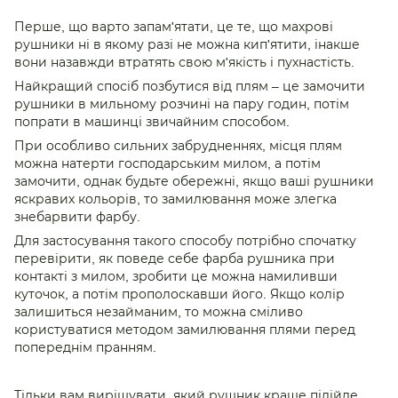
Перше, що варто запам'ятати, це те, що махрові
рушники ні в якому разі не можна кип'ятити, інакше
вони назавжди втратять свою м'якість і пухнастість.
Найкращий спосіб позбутися від плям – це замочити
рушники в мильному розчині на пару годин, потім
попрати в машинці звичайним способом.
При особливо сильних забрудненнях, місця плям
можна натерти господарським милом, а потім
замочити, однак будьте обережні, якщо ваші рушники
яскравих кольорів, то замилювання може злегка
знебарвити фарбу.
Для застосування такого способу потрібно спочатку
перевірити, як поведе себе фарба рушника при
контакті з милом, зробити це можна намиливши
куточок, а потім прополоскавши його. Якщо колір
залишиться незайманим, то можна сміливо
користуватися методом замилювання плями перед
попереднім пранням.
Тільки вам вирішувати, який рушник краще підійде