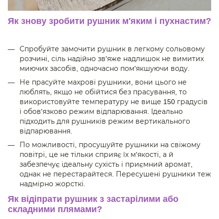
Як знову зробити рушник м'яким і пухнастим?
Спробуйте замочити рушник в легкому сольовому
розчині, сіль надійно зв'яже надлишок не вимитих
миючих засобів, одночасно пом'якшуючи воду.
Не прасуйте махрові рушники, вони цього не
люблять, якщо не обійтися без прасування, то
використовуйте температуру не вище 150 градусів
і обов'язково режим відпарювання. Ідеально
підходить для рушників режим вертикального
відпарювання.
По можливості, просушуйте рушники на свіжому
повітрі, це не тільки сприяє їх м'якості, а й
забезпечує ідеальну сухість і приємний аромат,
однак не перестарайтеся. Пересушені рушники теж
надмірно жорсткі.
Як відіпрати рушник з застарілими або
складними плямами?