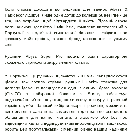
Коли справа доходить до рушників для ванної, Abyss &
Habidecor лідирує. Лише один дотик до колекції
Super Pile
- це
все, що потрібно, щоб підтвердити її якість. Відомий своєю
поглинаючою здатністю і міцністю, комплект виготовлений у
Португалії з надм'якої єгипетської бавовни і свідчить про
зразкову майстерність, з якою бренд асоціюється в усьому
світі.
Рушники Abyss Super Pile ідеально зшиті характерною
скошеною стрічкою із закругленими кутами.
У Португалії ці рушники щільністю 700 г/м2 забарвлюються
цілком, тож похила стрічка, рушник і навіть етикетки для
догляду ідеально поєднуються один з одним. Довге волокно
(Giza70) з найкращої бавовни з Єгипту забезпечує
надзвичайно м'яке на дотик, поглинаючу текстуру і тривалий
термін служби. Великий вибір кольорів і розмірів, можливість
виготовлення халатів на замовлення для вашого особистого
обладнання для ванної кімнати, з вішалкою або без неї,
відповідний халат з індивідуальним виробництвом і вишивкою,
робить цей португальський сімейний бізнес нашим надійним