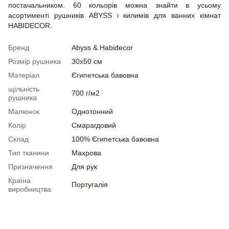
постачальником. 60 кольорів можна знайти в усьому
асортименті рушників ABYSS і килимів для ванних кімнат
HABIDECOR.
Бренд
Abyss & Habidecor
Розмір рушника
30х50 см
Матеріал
Єгипетська бавовна
щільність
700 г/м2
рушника
Малюнок
Однотонний
Колір
Смарагдовий
Склад
100% Єгипетська бавовна
Тип тканини
Махрова
Призначення
Для рук
Країна
Португалія
виробництва