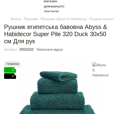
Ванна
Рушники
Рушники Abyss & Habidecor
Рушник египет
Рушник египетська бавовна Abyss &
Habidecor Super Pile 320 Duck 30х50
см Для рук
Артикул:
3050320
Написати відгук
Новинка
6
6