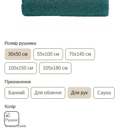
Розмір рушника
30х50 см
55х100 см
70х140 см
100х150 см
105х180 см
Призначення
Банний
Для обличчя
Для рук
Сауна
Колір