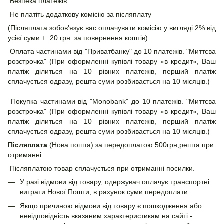
Безпека платежів
Не платіть додаткову комісію за післяплату
(Післяплата зобов'язує вас оплачувати комісію у вигляді 2% від
усієї суми + 20 грн. за повернення коштів)
Оплата частинами від "Приватбанку" до 10 платежів. "Миттєва
розстрочка" (При оформленні купівлі товару «в кредит», Ваш
платіж ділиться на 10 рівних платежів, перший платіж
сплачується одразу, решта суми розбивається на 10 місяців.)
Покупка частинами від "Monobank" до 10 платежів. "Миттєва
розстрочка" (При оформленні купівлі товару «в кредит», Ваш
платіж ділиться на 10 рівних платежів, перший платіж
сплачується одразу, решта суми розбивається на 10 місяців.)
Післяплата
(Нова пошта) за передоплатою 500грн,решта при
отриманні
Післяплатою товар сплачується при отриманні посилки.
У разі відмови від товару, одержувач оплачує транспортні
витрати Нової Пошти, в рахунок суми передоплати.
Якщо причиною відмови від товару є пошкодження або
невідповідність вказаним характеристикам на сайті -