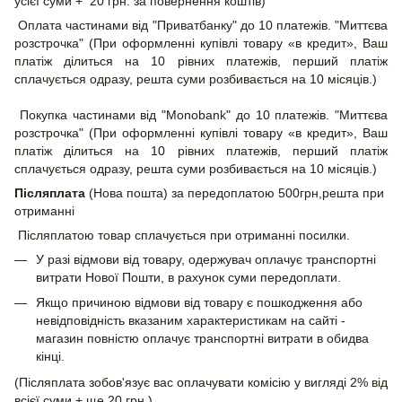
усієї суми + 20 грн. за повернення коштів)
Оплата частинами від "Приватбанку" до 10 платежів. "Миттєва
розстрочка" (При оформленні купівлі товару «в кредит», Ваш
платіж ділиться на 10 рівних платежів, перший платіж
сплачується одразу, решта суми розбивається на 10 місяців.)
Покупка частинами від "Monobank" до 10 платежів. "Миттєва
розстрочка" (При оформленні купівлі товару «в кредит», Ваш
платіж ділиться на 10 рівних платежів, перший платіж
сплачується одразу, решта суми розбивається на 10 місяців.)
Післяплата
(Нова пошта) за передоплатою 500грн,решта при
отриманні
Післяплатою товар сплачується при отриманні посилки.
У разі відмови від товару, одержувач оплачує транспортні
витрати Нової Пошти, в рахунок суми передоплати.
Якщо причиною відмови від товару є пошкодження або
невідповідність вказаним характеристикам на сайті -
магазин повністю оплачує транспортні витрати в обидва
кінці.
(Післяплата зобов'язує вас оплачувати комісію у вигляді 2% від
всієї суми + ще 20 грн.)