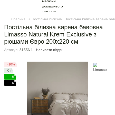
Спальня
⭐ Постільна білизна
Постільна білизна варена ба
Постільна білизна варена бавовна
Limasso Natural Krem Exclusive з
рюшами Євро 200х220 см
Артикул:
31556.1
Написати відгук
−10%
Хіт
6
6