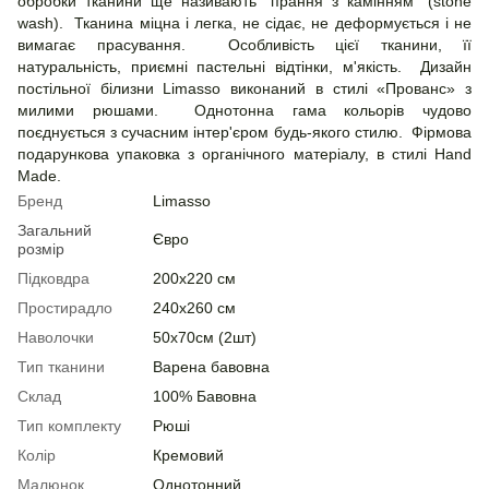
обробки тканини ще називають "прання з камінням" (stone
wash). Тканина міцна і легка, не сідає, не деформується і не
вимагає прасування. Особливість цієї тканини, її
натуральність, приємні пастельні відтінки, м'якість. Дизайн
постільної білизни Limasso виконаний в стилі «Прованс» з
милими рюшами. Однотонна гама кольорів чудово
поєднується з сучасним інтер'єром будь-якого стилю. Фірмова
подарункова упаковка з органічного матеріалу, в стилі Hand
Made.
Бренд
Limasso
Загальний
Євро
розмір
Підковдра
200х220 см
Простирадло
240х260 см
Наволочки
50х70см (2шт)
Тип тканини
Варена бавовна
Склад
100% Бавовна
Тип комплекту
Рюші
Колір
Кремовий
Малюнок
Однотонний