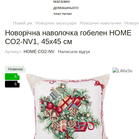
Новий рік
Новорічні аксесуари
Новорічні наволочки
Новорі
Новорічна наволочка гобелен HOME
CO2-NV1, 45х45 см
Артикул:
HOME CO2-NV
Написати відгук
Новинка
6
6