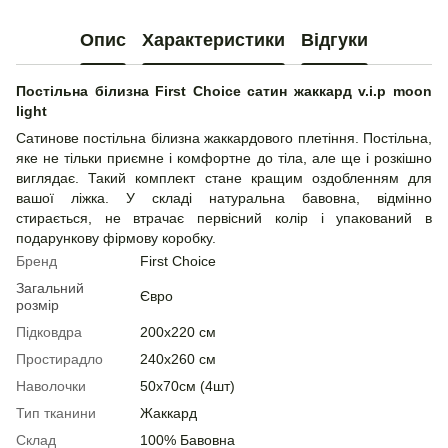
Опис
Характеристики
Відгуки
Постільна білизна First Choice сатин жаккард v.i.p moon
light
Сатинове постільна білизна жаккардового плетіння. Постільна,
яке не тільки приємне і комфортне до тіла, але ще і розкішно
виглядає. Такий комплект стане кращим оздобленням для
вашої ліжка. У складі натуральна бавовна, відмінно
стирається, не втрачає первісний колір і упакований в
подарункову фірмову коробку.
Бренд
First Choice
Загальний
Євро
розмір
Підковдра
200х220 см
Простирадло
240х260 см
Наволочки
50х70см (4шт)
Тип тканини
Жаккард
Склад
100% Бавовна