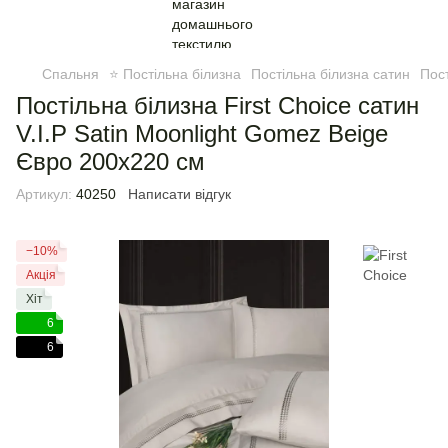
Спальня
⭐ Постільна білизна
Постільна білизна сатин
Пост
Постільна білизна First Choice сатин
V.I.P Satin Moonlight Gomez Beige
Євро 200х220 см
Артикул:
40250
Написати відгук
−10%
Акція
Хіт
6
6