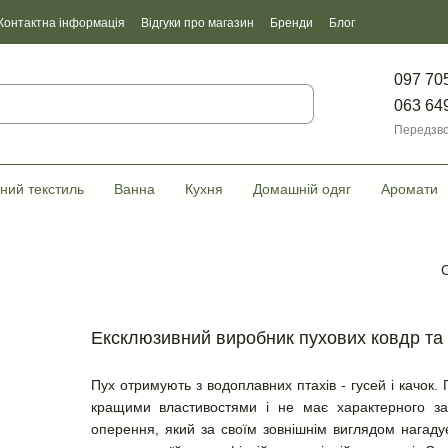
Контактна інформація
Відгуки про магазин
Бренди
Блог
097 70
063 64
Передзво
ний текстиль
Ванна
Кухня
Домашній одяг
Аромати
Ексклюзивний виробник пухових ковдр та 
Пух отримують з водоплавних птахів - гусей і качок. 
кращими властивостями і не має характерного за
оперення, який за своїм зовнішнім виглядом нагаду