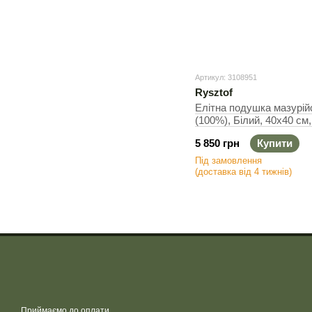
Артикул: 3108951
Rysztof
Елітна подушка мазурій
(100%), Білий, 40х40 см,
5 850 грн
Купити
Під замовлення
(доставка від 4 тижнів)
Приймаємо до оплати