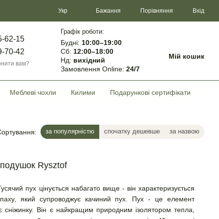
Порівняння
Укр
Бажання
Вхід
Графік роботи:
5-62-15
Будні:
10:00–19:00
Сб:
12:00–18:00
9-70-42
Мій кошик
Нд:
вихідний
нити вам?
Замовлення Online:
24/7
Меблеві чохли
Килими
Подарункові сертифікати
за популярністю
спочатку дешевше
за назвою
Сортування:
подушок Rysztof
Гусячий пух цінується набагато вище - він характеризується
паху, який супроводжує качиний пух. Пух - це елемент
є сніжинку. Він є найкращим природним ізолятором тепла,