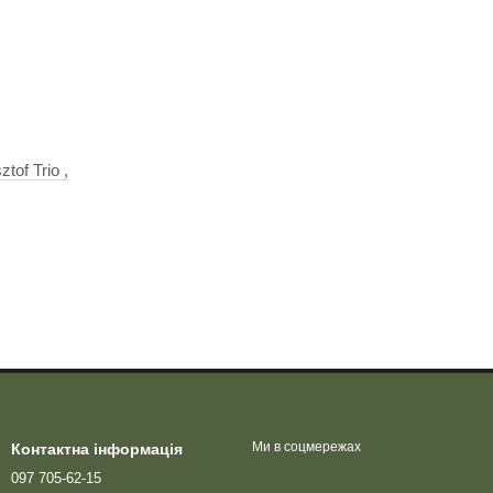
of Trio ,
Ми в соцмережах
Контактна інформація
097 705-62-15