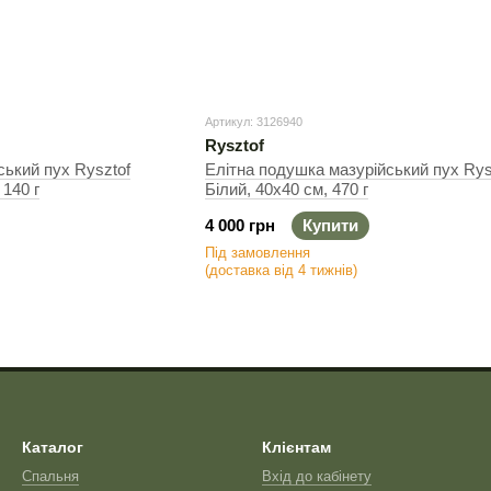
Артикул: 3126940
Rysztof
ський пух Rysztof
Елітна подушка мазурійський пух Ryszt
 140 г
Білий, 40х40 см, 470 г
4 000 грн
Купити
Під замовлення
(доставка від 4 тижнів)
Каталог
Клієнтам
Спальня
Вхід до кабінету