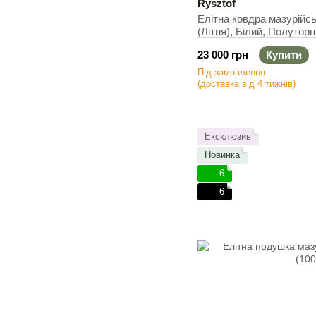
Rysztof
Елітна ковдра мазурійсь
(Літня), Білий, Полуторн
23 000 грн
Купити
Під замовлення
(доставка від 4 тижнів)
Ексклюзив
Новинка
6
6