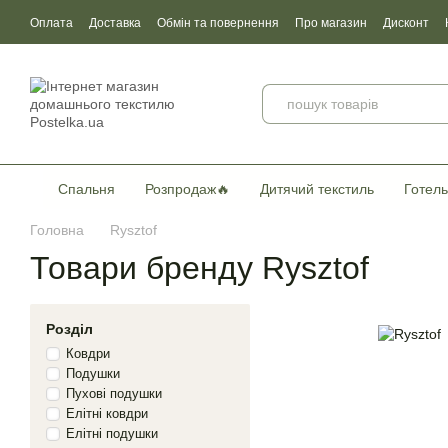
Перейти до основного контенту
Оплата
Доставка
Обмін та повернення
Про магазин
Дисконт
Угода користувача
Договір публічної оферти
Сертификати якості
Спальня
Розпродаж🔥
Дитячий текстиль
Готель
Головна
Rysztof
Товари бренду Rysztof
Розділ
Ковдри
Подушки
Пухові подушки
Елітні ковдри
Елітні подушки