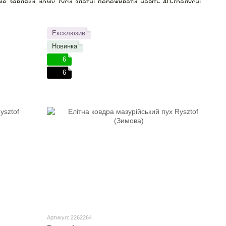
ме завдяки йому гуси здатні переживати навіть 40-градусні
лоізоляції, легкості та комфорту. Незважаючи на постійні
иготовити матеріал з подібними властивостями.
Ексклюзив
Новинка
6
6
Артикул: 2262264