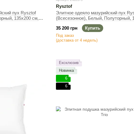
происходит из сборника пуха и пера, места, где 
Rysztof
конечно, должным образом дезинфицируют и стирают
ский пух Rysztof
Элитное одеяло мазурийский пух Rys
значительно сокращает срок службы такого изделия.
орный, 135х200 см,
(Всесезонное), Белый, Полуторный, 
см, 300 г
35 200 грн
Купить
Под заказ
(доставка от 4 недель)
Ексклюзив
Новинка
6
6