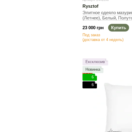
Rysztof
Элитное одеяло мазурий
(Летнее), Белый, Полут
140 г
23 000 грн
Купить
Под заказ
(доставка от 4 недель)
Ексклюзив
Новинка
6
6