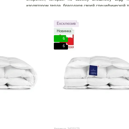
изолятором тепла, благодаря своей специфической т
переживать даже 40-градусные морозы. Пух не имее
комфорта. Несмотря на постоянные попытки и сов
Ексклюзив
изготовить материал с подобными свойствами.
Новинка
6
Не все знают, что пух и перья являются одними 
6
традициям, идеальным климатическим условиям, пр
равных по качеству. Давние традиции гусеводств
признанным на международном уровне сырьем.
характеризуются пухом с отличной структурой, цв
упругостью в мире.
Что такое упругость? Это показатель того, сколько
выше упругость, тем лучше качество пуха, а значит
легче). При одинаковом весе пух первого качества
большую пушистость. При одинаковой теплоизоляции
имеет самые высокие теплоизоляционные свойства 
Покупая дорогое пуховое одеяло, мы можем быть
Артикул: 2422173