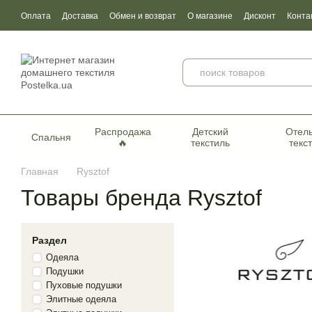
Перейти к основному контенту
Оплата
Доставка
Обмен и возврат
О магазине
Дисконт
Конта
Пользовательское соглашение
Договор публичной оферты
Серти
Распродажа
Детский
Отел
Спальня
🔥
текстиль
текс
Главная
Rysztof
Товары бренда Rysztof
Раздел
Одеяла
Подушки
Пуховые подушки
Элитные одеяла