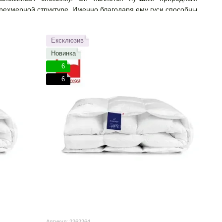
рехмерной структуре. Именно благодаря ему гуси способны
т себе равных по показателям теплоизоляции, легкости и
ременное состояние технологий, до сих пор не удалось
Ексклюзив
Новинка
6
из главных экспортных хитов Польши. Благодаря давним
6
авильному кормлению гусей - польский пух не имеет себе
а в Польше способствовали тому, что польский пух стал
 Польские гуси, а особенно белый колудский гусь,
етом и, по оценке японских специалистов, самой высокой
 кубических дюймов занимает одна унция (27 г) пуха. Чем
, лучше теплоизоляция и меньше расход материала (одеяло
 имеет в несколько раз больший объем и, соответственно,
 одеяло заметно легче. Лучшее одеяло - это то, которое
при минимально возможном весе.
 уверены, что пух внутри самой высокой категории. Он
Артикул: 2262264