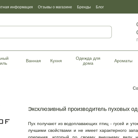
ктная информация
Отзывы о магазине
Бренды
Блог
фикаты качества
ьный
Одежда для
Ванная
Кухня
Ароматы
тиль
дома
Со
Эксклюзивный производитель пуховых оде
Пух получают из водоплавающих птиц - гусей и уток
лучшими свойствами и не имеет характерного запа
оперения, который по своему внешнему виду н