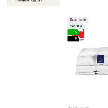
Элитные подушки
Ексклюзив
Новинка
6
6
Артикул: 2441390