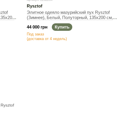
покупают бывшие в употреблении одеяла и подушки. Его,
Rysztof
, но он не имеет такой же упругости, как новый пух, что
ztof
Элитное одеяло мазурийский пух Rysztof
135х200
(Зимнее), Белый, Полуторный, 135х200 см,
480 г
44 000 грн
Купить
Под заказ
(доставка от 4 недель)