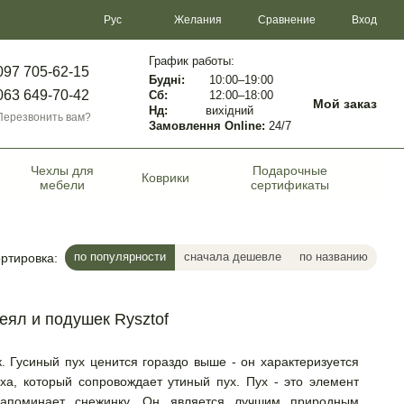
Сравнение
Рус
Желания
Вход
График работы:
097 705-62-15
Будні:
10:00–19:00
063 649-70-42
Сб:
12:00–18:00
Мой заказ
Нд:
вихідний
Перезвонить вам?
Замовлення Online:
24/7
Чехлы для
Подарочные
Коврики
мебели
сертификаты
по популярности
сначала дешевле
по названию
ртировка:
ял и подушек Rysztof
. Гусиный пух ценится гораздо выше - он характеризуется
ха, который сопровождает утиный пух. Пух - это элемент
апоминает снежинку. Он является лучшим природным