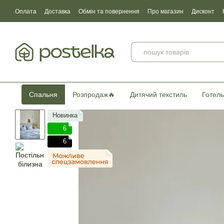
Перейти до основного контенту
Оплата
Доставка
Обмін та повернення
Про магазин
Дисконт
Угода користувача
Договір публічної оферти
Сертификати якості
Спальня
Розпродаж🔥
Дитячий текстиль
Готель
Новинка
6
6