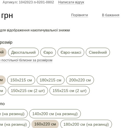
Артикул: 1042023 п-0201-0802
Написати відгук
 грн
Порівняти
В бажання
для відображення накопичувальної знижки
розмір
ий
Двоспальний
Євро
Євро-максі
Сімейний
 постільної білизни за розміром
см
150х215 см
180х215 см
200х220 см
см
150х215 см (2 шт)
155х215 см (2 шт)
ло
 (на резинці)
140х200 см (на резинці)
160х220 см
м (на резинці)
180х200 см (на резинці)