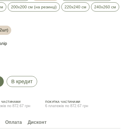
см
200х200 см (на резинці)
220х240 см
240х260 см
(2шт)
олір
В кредит
 ЧАСТИНАМИ
ПОКУПКА ЧАСТИНАМИ
жів по 872.67 грн
6 платежів по 872.67 грн
Оплата
Дисконт