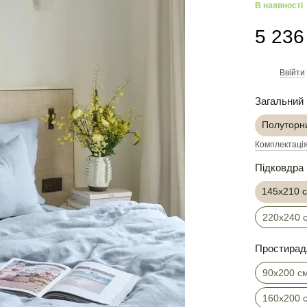
В наявності
5 236
Ввійти
%
Загальний 
Полуторн
Комплектація
Підковдра
145х210 
220х240 
Простирад
90х200 см
160х200 с