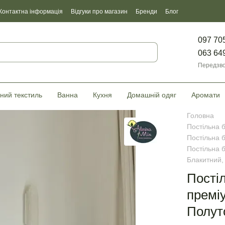
Контактна інформація
Відгуки про магазин
Бренди
Блог
097 70
063 64
Передзво
ний текстиль
Ванна
Кухня
Домашній одяг
Аромати
Головна
Постільна 
Постільна 
Постільна 
Блакитний,
Пості
премі
Полут