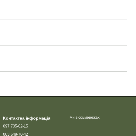
Ми в соцмережах
Контактна інформація
097 705-62-15
063 649-70-42