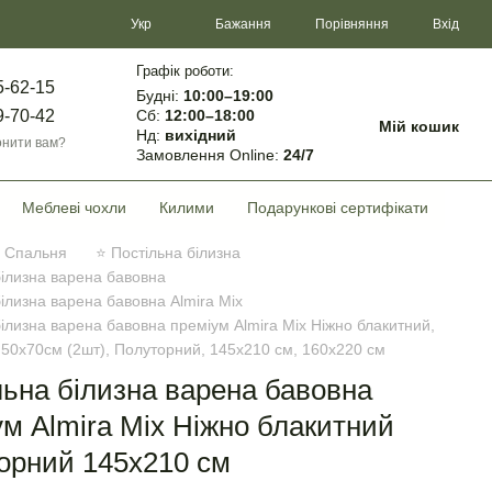
Порівняння
Укр
Бажання
Вхід
Графік роботи:
5-62-15
Будні:
10:00–19:00
Сб:
12:00–18:00
9-70-42
Мій кошик
Нд:
вихідний
нити вам?
Замовлення Online:
24/7
Меблеві чохли
Килими
Подарункові сертифікати
Спальня
⭐ Постільна білизна
білизна варена бавовна
білизна варена бавовна Almira Mix
білизна варена бавовна преміум Almira Mix Ніжно блакитний,
 50х70см (2шт), Полуторний, 145х210 см, 160х220 см
льна білизна варена бавовна
ум Almira Mix Ніжно блакитний
орний 145х210 см