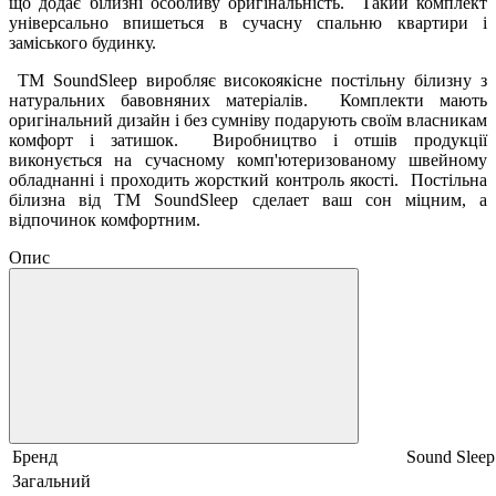
що додає білизні особливу оригінальність. Такий комплект
універсально впишеться в сучасну спальню квартири і
заміського будинку.
ТМ SoundSleep виробляє високоякісне постільну білизну з
натуральних бавовняних матеріалів. Комплекти мають
оригінальний дизайн і без сумніву подарують своїм власникам
комфорт і затишок. Виробництво і отшів продукції
виконується на сучасному комп'ютеризованому швейному
обладнанні і проходить жорсткий контроль якості. Постільна
білизна від ТМ SoundSleep сделаeт ваш сон міцним, а
відпочинок комфортним.
Опис
Бренд
Sound Sleep
Загальний