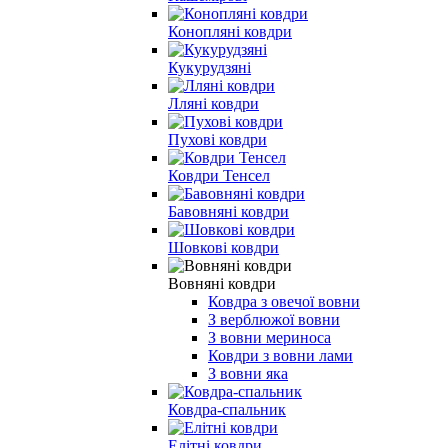
Конопляні ковдри
Кукурудзяні
Лляні ковдри
Пухові ковдри
Ковдри Тенсел
Бавовняні ковдри
Шовкові ковдри
Вовняні ковдри
Ковдра з овечої вовни
З верблюжої вовни
З вовни мериноса
Ковдри з вовни лами
З вовни яка
Ковдра-спальник
Елітні ковдри