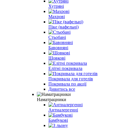
Хутряні
Махрові
Піке (вафельні)
Стьобані
Бавовняні
Шовкові
Елітні покривала
Покривала для готелів
Покривала по акції
Дивитись все
Наматрацники
Антиалергенні
Бамбукові