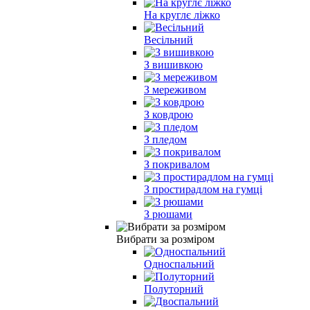
На круглє ліжко
Весільний
З вишивкою
З мереживом
З ковдрою
З пледом
З покривалом
З простирадлом на гумці
З рюшами
Вибрати за розміром
Односпальний
Полуторний