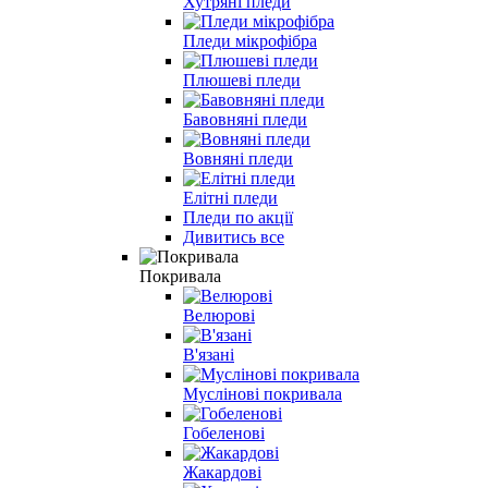
Хутряні пледи
Пледи мікрофібра
Плюшеві пледи
Бавовняні пледи
Вовняні пледи
Елітні пледи
Пледи по акції
Дивитись все
Покривала
Велюрові
В'язані
Муслінові покривала
Гобеленові
Жакардові