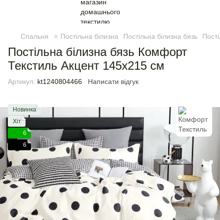
Спальня
⭐ Постільна білизна
Постільна білизна бязь
Пості
Постільна білизна бязь Комфорт
Текстиль Акцент 145х215 см
Артикул:
kt1240804466
Написати відгук
Новинка
Хіт
6
6