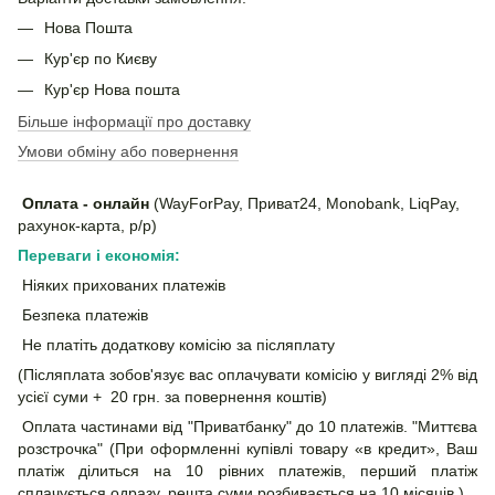
Нова Пошта
Кур'єр по Києву
Кур'єр Нова пошта
Більше інформації про доставку
Умови обміну або повернення
Оплата - онлайн
(WayForPay, Приват24, Monobank, LiqPay,
рахунок-карта, р/р)
Переваги і економія:
Ніяких прихованих платежів
Безпека платежів
Не платіть додаткову комісію за післяплату
(Післяплата зобов'язує вас оплачувати комісію у вигляді 2% від
усієї суми + 20 грн. за повернення коштів)
Оплата частинами від "Приватбанку" до 10 платежів. "Миттєва
розстрочка" (При оформленні купівлі товару «в кредит», Ваш
платіж ділиться на 10 рівних платежів, перший платіж
сплачується одразу, решта суми розбивається на 10 місяців.)