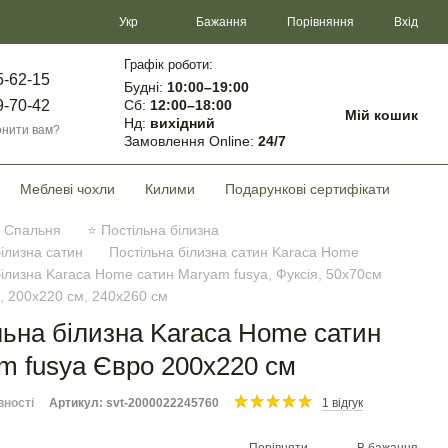
Порівняння
Укр
Бажання
Вхід
Графік роботи:
5-62-15
Будні:
10:00–19:00
Сб:
12:00–18:00
9-70-42
Мій кошик
Нд:
вихідний
нити вам?
Замовлення Online:
24/7
Меблеві чохли
Килими
Подарункові сертифікати
Спальня
⭐ Постільна білизна
білизна сатин
Постільна білизна сатин Karaca Home
білизна Karaca Home сатин Maryam fusya, Фуксія, 50х70см
о, 200х220 см, 240х260 см
льна білизна Karaca Home сатин
m fusya Євро 200х220 см
вності
Артикул: svt-2000022245760
1 відгук