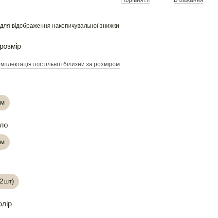
Порівняти
В бажання
для відображення накопичувальної знижки
розмір
мплектація постільної білизни за розміром
см
ло
см
(2шт)
олір