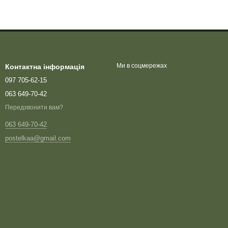
Ми в соцмережах
Контактна інформація
097 705-62-15
063 649-70-42
Передзвонити вам?
063 649-70-42
postelkaa@gmail.com