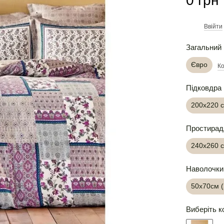
0 грн
Ввійти
%
Загальний 
Євро
Ко
Підковдра
200х220 
Простирад
240х260 
Наволочки
50х70см 
Виберіть к