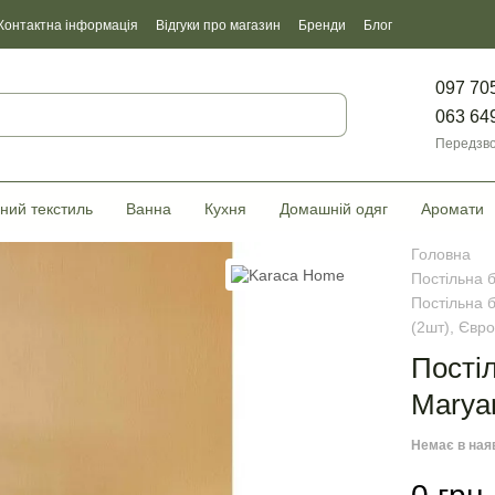
Контактна інформація
Відгуки про магазин
Бренди
Блог
097 70
063 64
Передзво
ний текстиль
Ванна
Кухня
Домашній одяг
Аромати
Головна
Постільна 
Постільна 
(2шт), Євр
Пості
Marya
Немає в ная