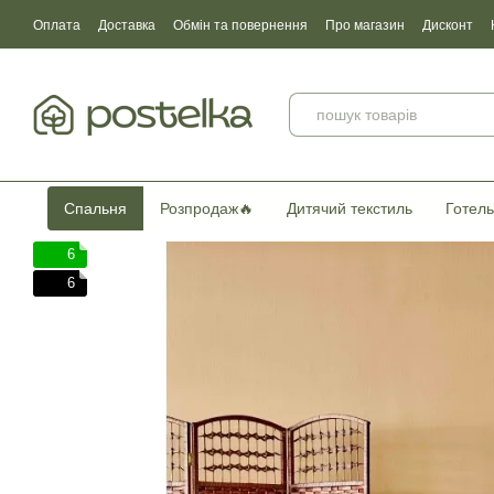
Перейти до основного контенту
Оплата
Доставка
Обмін та повернення
Про магазин
Дисконт
Угода користувача
Договір публічної оферти
Сертификати якості
Спальня
Розпродаж🔥
Дитячий текстиль
Готель
6
6