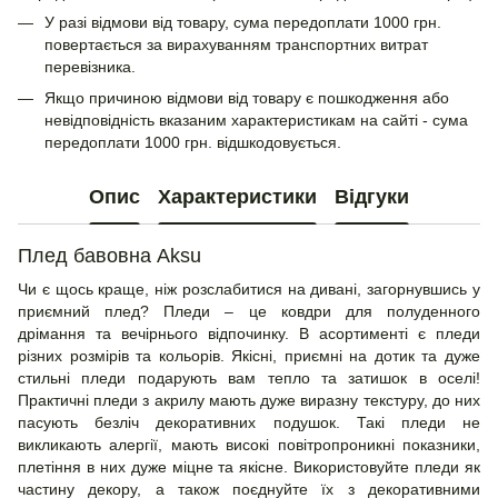
У разі відмови від товару, сума передоплати 1000 грн.
повертається за вирахуванням транспортних витрат
перевізника.
Якщо причиною відмови від товару є пошкодження або
невідповідність вказаним характеристикам на сайті - сума
передоплати 1000 грн. відшкодовується.
Опис
Характеристики
Відгуки
Плед бавовна Aksu
Чи є щось краще, ніж розслабитися на дивані, загорнувшись у
приємний плед? Пледи – це ковдри для полуденного
дрімання та вечірнього відпочинку. В асортименті є пледи
різних розмірів та кольорів. Якісні, приємні на дотик та дуже
стильні пледи подарують вам тепло та затишок в оселі!
Практичні пледи з акрилу мають дуже виразну текстуру, до них
пасують безліч декоративних подушок. Такі пледи не
викликають алергії, мають високі повітропроникні показники,
плетіння в них дуже міцне та якісне. Використовуйте пледи як
частину декору, а також поєднуйте їх з декоративними