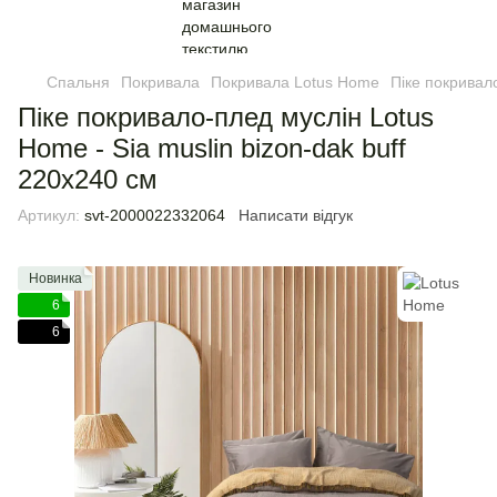
Спальня
Покривала
Покривала Lotus Home
Піке покривало
Піке покривало-плед муслін Lotus
Home - Sia muslin bizon-dak buff
220х240 см
Артикул:
svt-2000022332064
Написати відгук
Новинка
6
6