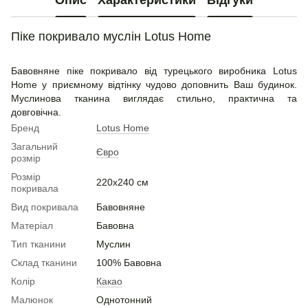
Опис
Характеристики
Відгуки
Піке покривало муслін Lotus Home
Бавовняне піке покривало від турецького виробника Lotus
Home у приємному відтінку чудово доповнить Ваш будинок.
Муслинова тканина виглядає стильно, практична та
довговічна.
Бренд
Lotus Home
Загальний
Євро
розмір
Розмір
220х240 см
покривала
Вид покривала
Бавовняне
Матеріал
Бавовна
Тип тканини
Муслин
Склад тканини
100% Бавовна
Колір
Какао
Малюнок
Однотонний