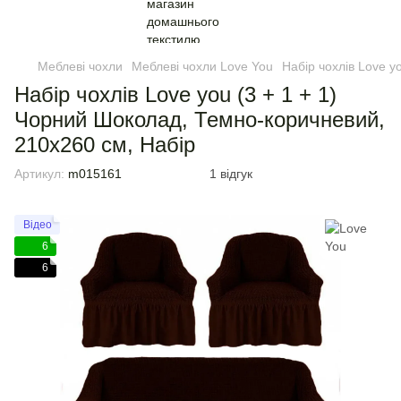
Меблеві чохли
Меблеві чохли Love You
Набір чохлів Love y
Набір чохлів Love you (3 + 1 + 1)
Чорний Шоколад, Темно-коричневий,
210х260 см, Набір
Артикул:
m015161
1 відгук
Відео
6
6