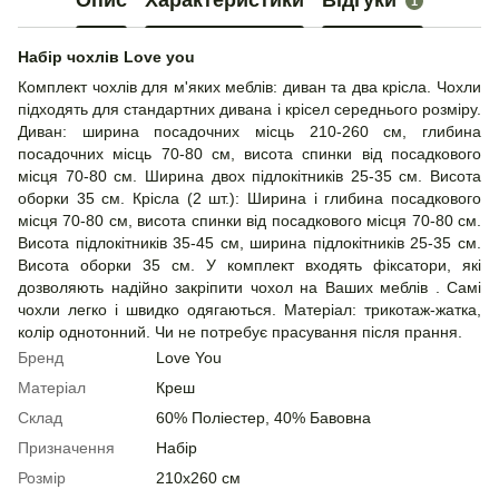
Опис
Характеристики
Відгуки
1
Набір чохлів Love you
Комплект чохлів для м'яких меблів: диван та два крісла. Чохли
підходять для стандартних дивана і крісел середнього розміру.
Диван: ширина посадочних місць 210-260 см, глибина
посадочних місць 70-80 см, висота спинки від посадкового
місця 70-80 см. Ширина двох підлокітників 25-35 см. Висота
оборки 35 см. Крісла (2 шт.): Ширина і глибина посадкового
місця 70-80 см, висота спинки від посадкового місця 70-80 см.
Висота підлокітників 35-45 см, ширина підлокітників 25-35 см.
Висота оборки 35 см. У комплект входять фіксатори, які
дозволяють надійно закріпити чохол на Ваших меблів . Самі
чохли легко і швидко одягаються. Матеріал: трикотаж-жатка,
колір однотонний. Чи не потребує прасування після прання.
Бренд
Love You
Матеріал
Креш
Склад
60% Поліестер, 40% Бавовна
Призначення
Набір
Розмір
210х260 см