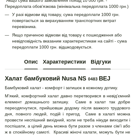
Якщо сума вашого замовлення понад 10 000 грн. -
Передоплата обов'язкова (мінімальна передоплата 1000 грн.)
У разі відмови від товару, сума передоплати 1000 грн.
повертається за вирахуванням транспортних витрат
перевізника.
Якщо причиною відмови від товару є пошкодження або
невідповідність вказаним характеристикам на сайті - сума
передоплати 1000 грн. відшкодовується.
Опис
Характеристики
Відгуки
Халат бамбуковий Nusa NS
BEJ
0483
Бамбуковий халат - комфорт і затишок в кожному дотику.
М'який, комфортний халат давно перетворився в невід'ємний
елемент домашнього затишку. Саме в халат так добре
переодягнутися, прийшовши додому після важкого трудового
дня, повного людей, подій і пригод. Саме в халаті можна
провести неспішний вихідний, коли не треба нікуди виходити і
поспішати, а цілий день можна бути разом з членами сім'ї або
ж в спокійному самоті. Красиві жіночі халати, можуть бути не