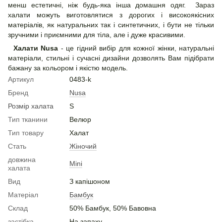
менш естетичні, ніж будь-яка інша домашня одяг. Зараз
халати можуть виготовлятися з дорогих і високоякісних
матеріалів, як натуральних так і синтетичних, і бути не тільки
зручними і приємними для тіла, але і дуже красивими.
Халати Nusa
- це гідний вибір для кожної жінки, натуральні
матеріали, стильні і сучасні дизайни дозволять Вам підібрати
бажану за кольором і якістю модель.
Артикул
0483-k
Бренд
Nusa
Розмір халата
S
Тип тканини
Велюр
Тип товару
Халат
Стать
Жіночий
довжина
Mini
халата
Вид
З капішоном
Матеріал
Бамбук
Склад
50% Бамбук, 50% Бавовна
застібка
На запаху