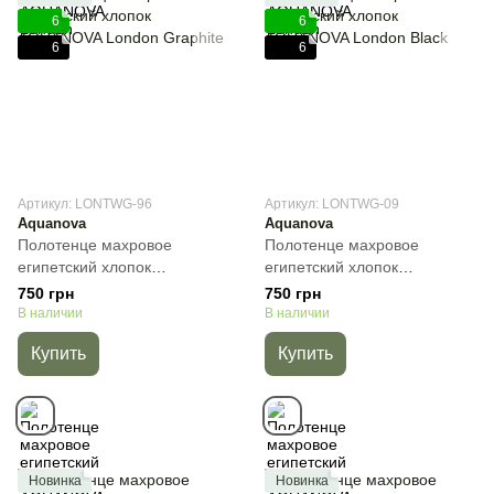
6
6
6
6
Артикул: LONTWG-96
Артикул: LONTWG-09
Aquanova
Aquanova
Полотенце махровое
Полотенце махровое
египетский хлопок
египетский хлопок
AQUANOVA London Graphite,
AQUANOVA London Black,
750 грн
750 грн
Тёмно-серый, 30х50 см, Для
Черный, 30х50 см, Для рук
В наличии
В наличии
рук
Купить
Купить
Новинка
Новинка