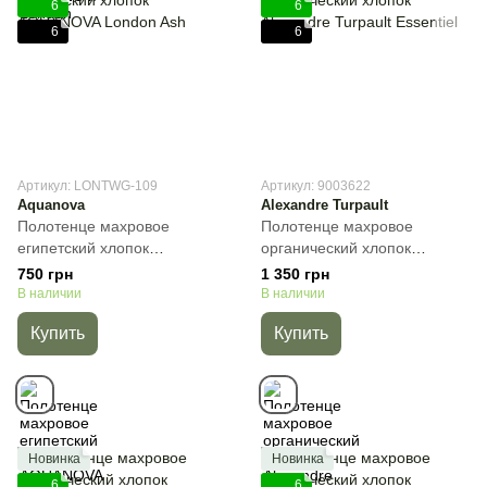
6
6
6
6
Артикул: LONTWG-109
Артикул: 9003622
Aquanova
Alexandre Turpault
Полотенце махровое
Полотенце махровое
египетский хлопок
органический хлопок
AQUANOVA London Ash,
Alexandre Turpault Essentiel,
750 грн
1 350 грн
Кофейный, 30х50 см, Для
Белый, 40х60 см, Гостевое
В наличии
В наличии
рук
Купить
Купить
Новинка
Новинка
6
6