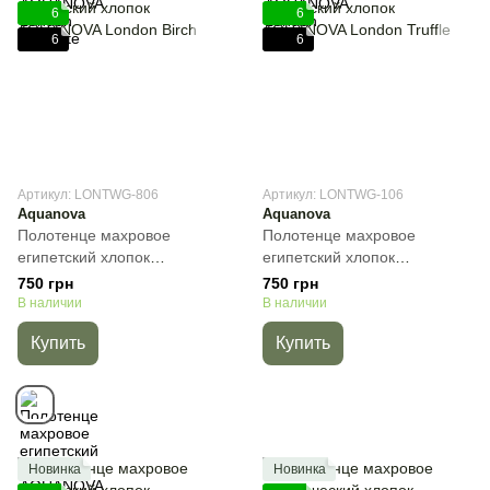
6
6
6
6
Артикул: LONTWG-806
Артикул: LONTWG-106
Aquanova
Aquanova
Полотенце махровое
Полотенце махровое
египетский хлопок
египетский хлопок
AQUANOVA London Birch,
AQUANOVA London Truffle,
750 грн
750 грн
Бежевый, 30х50 см, Для рук
30х50 см, Для рук
В наличии
В наличии
Купить
Купить
Новинка
Новинка