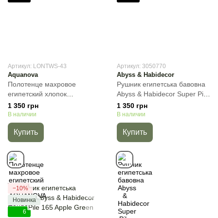
Артикул: LONTWS-43
Артикул: 3050770
Aquanova
Abyss & Habidecor
Полотенце махровое
Рушник египетська бавовна
египетский хлопок
Abyss & Habidecor Super Pile
AQUANOVA London White,
770 Linen, Бежевый, 30х50
1 350 грн
1 350 грн
Белый, 55х100 см, Для лица
см, Для рук
В наличии
В наличии
Купить
Купить
−10%
Новинка
6