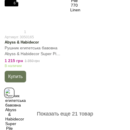
6
1
Артикул: 3050165
Abyss & Habidecor
Рушник египетська бавовна
Abyss & Habidecor Super Pile
165 Apple Green, Зелёный,
1 215 грн
1 350 грн
30х50 см, Для рук
В наличии
Купить
Показать еще 21 товар