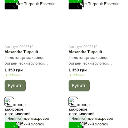
6
6
Артикул: 9003610
Артикул: 9003310
Alexandre Turpault
Alexandre Turpault
Полотенце махровое
Полотенце махровое
органический хлопок
органический хлопок
Alexandre Turpault Essentiel,
Alexandre Turpault Essentiel,
1 350 грн
1 350 грн
Кремовый, 40х60 см,
Тёмно-серый, 40х60 см,
В наличии
В наличии
Гостевое
Гостевое
Купить
Купить
Новинка
Новинка
6
6