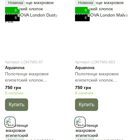
Новинка
Новинка
6
6
6
6
Артикул: LONTWG-87
Артикул: LONTWG-883
Aquanova
Aquanova
Полотенце махровое
Полотенце махровое
египетский хлопок
египетский хлопок
AQUANOVA London Dusty
AQUANOVA London Malva,
750 грн
750 грн
Pink, Розовый, 30х50 см, Для
Мальва, 30х50 см, Для рук
В наличии
В наличии
рук
Купить
Купить