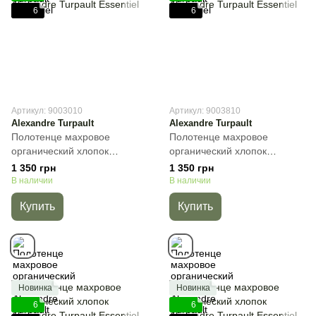
6
6
Артикул: 9003010
Артикул: 9003810
Alexandre Turpault
Alexandre Turpault
Полотенце махровое
Полотенце махровое
органический хлопок
органический хлопок
Alexandre Turpault Essentiel,
Alexandre Turpault Essentiel,
1 350 грн
1 350 грн
Бежевый, 40х60 см,
Зелёный, 40х60 см,
В наличии
В наличии
Гостевое
Гостевое
Купить
Купить
Новинка
Новинка
6
6