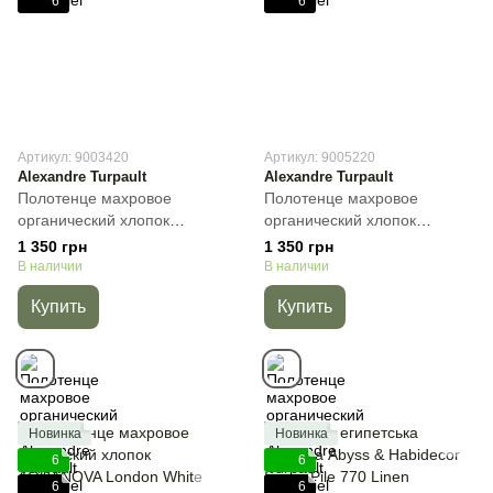
6
6
Артикул: 9003420
Артикул: 9005220
Alexandre Turpault
Alexandre Turpault
Полотенце махровое
Полотенце махровое
органический хлопок
органический хлопок
Alexandre Turpault Essentiel,
Alexandre Turpault Essentiel,
1 350 грн
1 350 грн
Голубой, 40х60 см, Гостевое
Темно-зелёный, 40х60 см,
В наличии
В наличии
Гостевое
Купить
Купить
Новинка
Новинка
6
6
6
6