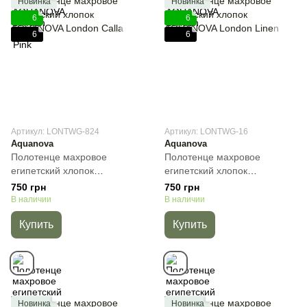
Новинка
Новинка
6
6
6
6
Артикул: LONTWG-824
Артикул: LONTWG-16
Aquanova
Aquanova
Полотенце махровое
Полотенце махровое
египетский хлопок
египетский хлопок
AQUANOVA London Calla,
AQUANOVA London Linen,
750 грн
750 грн
Лиловый, 30х50 см, Для рук
Бежевый, 30х50 см, Для рук
В наличии
В наличии
Купить
Купить
Новинка
Новинка