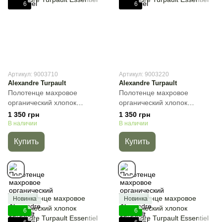
6
6
Артикул: 9003710
Артикул: 9003220
Alexandre Turpault
Alexandre Turpault
Полотенце махровое
Полотенце махровое
органический хлопок
органический хлопок
Alexandre Turpault Essentiel,
Alexandre Turpault Essentiel,
1 350 грн
1 350 грн
Светло-серый, 40х60 см,
Капучино, 40х60 см,
В наличии
В наличии
Гостевое
Гостевое
Купить
Купить
Новинка
Новинка
6
6