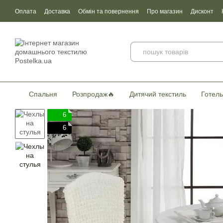
Перейти до основного контенту
Оплата
Доставка
Обмін та повернення
Про магазин
Дисконт
Угода користувача
Договір публічної оферти
Сертификати якості
Спальня
Розпродаж🔥
Дитячий текстиль
Готель
6
6