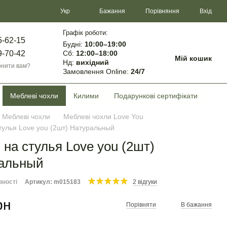
Порівняння
Укр
Бажання
Вхід
Графік роботи:
5-62-15
Будні:
10:00–19:00
Сб:
12:00–18:00
9-70-42
Мій кошик
Нд:
вихідний
нити вам?
Замовлення Online:
24/7
Меблеві чохли
Килими
Подарункові сертифікати
Меблеві чохли
Меблеві чохли Love You
тулья Love you (2шт) Натуральный
 на стулья Love you (2шт)
альный
вності
Артикул: m015183
2 відгуки
рн
Порівняти
В бажання