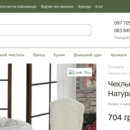
Контактна інформація
Відгуки про магазин
Бренди
Блог
097 70
063 64
Передзво
ний текстиль
Ванна
Кухня
Домашній одяг
Аромати
Головна
Чехлы на с
Чехлы
Натур
Немає в ная
704 г