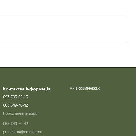
Ми в соцмережах
Контактна інформація
097 705-62-15
063 649-70-42
Передзвонити вам?
063 649-70-42
postelkaa@gmail.com