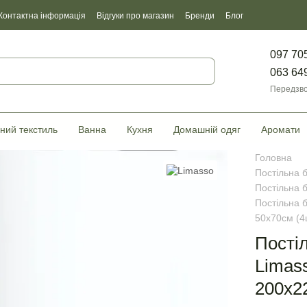
Контактна інформація
Відгуки про магазин
Бренди
Блог
097 70
063 64
Передзво
ний текстиль
Ванна
Кухня
Домашній одяг
Аромати
Головна
Постільна 
Постільна 
Постільна 
50х70см (4
Пості
Limas
200х2