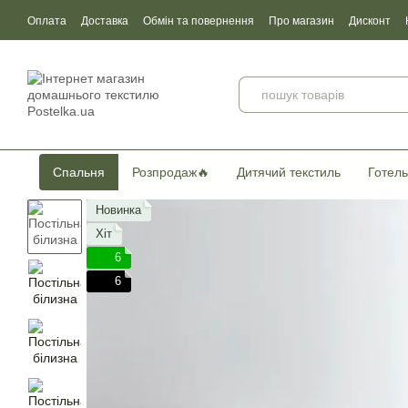
Перейти до основного контенту
Оплата
Доставка
Обмін та повернення
Про магазин
Дисконт
Угода користувача
Договір публічної оферти
Сертификати якості
Спальня
Розпродаж🔥
Дитячий текстиль
Готель
Новинка
Хіт
6
6