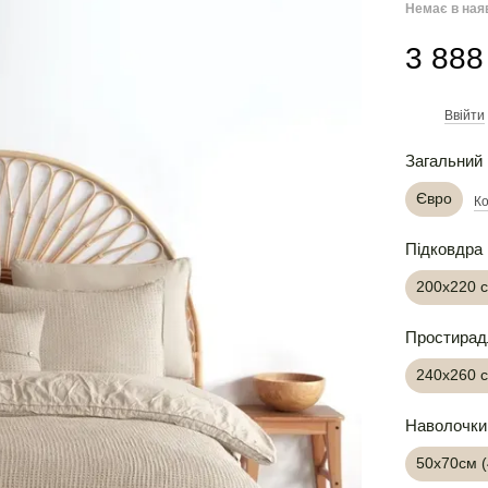
Немає в ная
3 888
Ввійти
%
Загальний 
Євро
Ко
Підковдра
200х220 
Простирад
240х260 
Наволочки
50х70см 