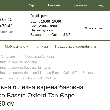
Порівняння
Укр
Бажання
Вхід
Графік роботи:
5-62-15
Будні:
10:00–19:00
Сб:
12:00–18:00
9-70-42
Мій кошик
Нд:
вихідний
нити вам?
Замовлення Online:
24/7
Меблеві чохли
Килими
Подарункові сертифікати
Спальня
⭐ Постільна білизна
білизна варена бавовна
білизна варена бавовна Limasso
білизна варена бавовна Limasso Bassin Oxford Tan, Бежевий,
шт), Євро, 200х220 см, 240х260 см
льна білизна варена бавовна
so Bassin Oxford Tan Євро
20 см