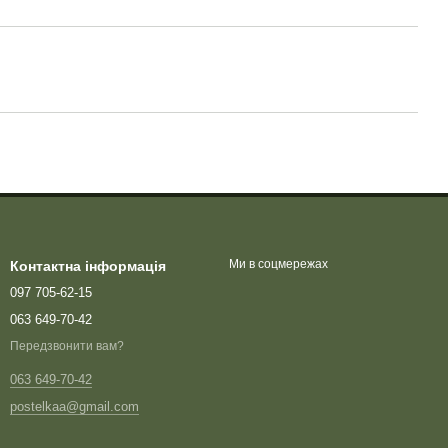
Ми в соцмережах
Контактна інформація
097 705-62-15
063 649-70-42
Передзвонити вам?
063 649-70-42
postelkaa@gmail.com