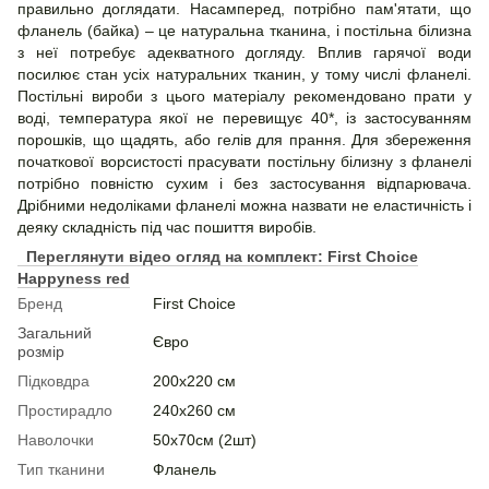
правильно доглядати. Насамперед, потрібно пам'ятати, що
фланель (байка) – це натуральна тканина, і постільна білизна
з неї потребує адекватного догляду. Вплив гарячої води
посилює стан усіх натуральних тканин, у тому числі фланелі.
Постільні вироби з цього матеріалу рекомендовано прати у
воді, температура якої не перевищує 40*, із застосуванням
порошків, що щадять, або гелів для прання. Для збереження
початкової ворсистості прасувати постільну білизну з фланелі
потрібно повністю сухим і без застосування відпарювача.
Дрібними недоліками фланелі можна назвати не еластичність і
деяку складність під час пошиття виробів.
Переглянути відео огляд на комплект: First Choice
Happyness red
Бренд
First Choice
Загальний
Євро
розмір
Підковдра
200х220 см
Простирадло
240х260 см
Наволочки
50х70см (2шт)
Тип тканини
Фланель