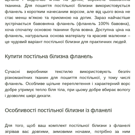
тканина. Для пошиття постільної білизни використовується
фланель з коротким начесаним ворсом, але від цього вона не
стає менш м'якою та приємною на дотик. Зараз найчастіше
зустрічається бавовняна фланель (фланель 100% бавовна),
хоча спочатку основою тканини була вовна. Доступна ціна на
фланель, натуральна основа матеріалу та красиві малюнки –
це чудовий варіант постільної білизни для практичних людей.
Купити постільна білизна фланель
Сучасні виробники текстилю використовують безліч
різноманітних тканин для пошиття постільної, у тому числі
фланель. Особливе щільне переплетення і характерний ворс
добре утримує тепло біля тіла, при цьому добре вбирає вологу
і дозволяє шкірі дихати.
Особливості постільної білизни із фланелі
Для того, щоб ваш комплект постільної білизни з фланелі
зігрівав вас довгими, зимовими ночами, потрібно за ним