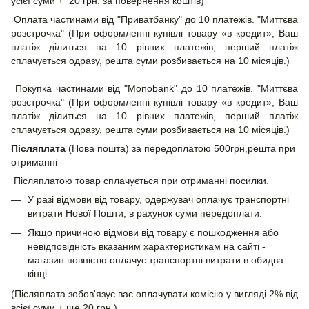
усієї суми + 20 грн. за повернення коштів)
Оплата частинами від "Приватбанку" до 10 платежів. "Миттєва
розстрочка" (При оформленні купівлі товару «в кредит», Ваш
платіж ділиться на 10 рівних платежів, перший платіж
сплачується одразу, решта суми розбивається на 10 місяців.)
Покупка частинами від "Monobank" до 10 платежів. "Миттєва
розстрочка" (При оформленні купівлі товару «в кредит», Ваш
платіж ділиться на 10 рівних платежів, перший платіж
сплачується одразу, решта суми розбивається на 10 місяців.)
Післяплата
(Нова пошта) за передоплатою 500грн,решта при
отриманні
Післяплатою товар сплачується при отриманні посилки.
У разі відмови від товару, одержувач оплачує транспортні
витрати Нової Пошти, в рахунок суми передоплати.
Якщо причиною відмови від товару є пошкодження або
невідповідність вказаним характеристикам на сайті -
магазин повністю оплачує транспортні витрати в обидва
кінці.
(Післяплата зобов'язує вас оплачувати комісію у вигляді 2% від
всієї суми + ще 20 грн.)