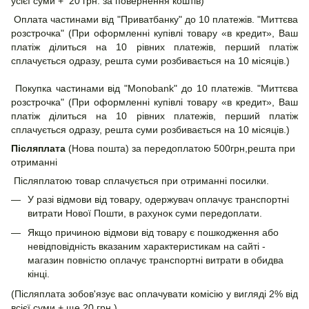
усієї суми + 20 грн. за повернення коштів)
Оплата частинами від "Приватбанку" до 10 платежів. "Миттєва
розстрочка" (При оформленні купівлі товару «в кредит», Ваш
платіж ділиться на 10 рівних платежів, перший платіж
сплачується одразу, решта суми розбивається на 10 місяців.)
Покупка частинами від "Monobank" до 10 платежів. "Миттєва
розстрочка" (При оформленні купівлі товару «в кредит», Ваш
платіж ділиться на 10 рівних платежів, перший платіж
сплачується одразу, решта суми розбивається на 10 місяців.)
Післяплата
(Нова пошта) за передоплатою 500грн,решта при
отриманні
Післяплатою товар сплачується при отриманні посилки.
У разі відмови від товару, одержувач оплачує транспортні
витрати Нової Пошти, в рахунок суми передоплати.
Якщо причиною відмови від товару є пошкодження або
невідповідність вказаним характеристикам на сайті -
магазин повністю оплачує транспортні витрати в обидва
кінці.
(Післяплата зобов'язує вас оплачувати комісію у вигляді 2% від
всієї суми + ще 20 грн.)