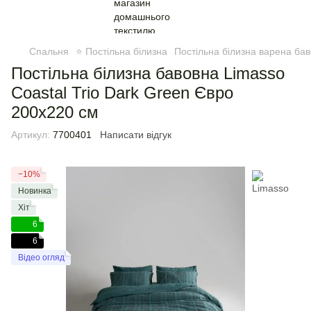
Спальня
⭐ Постільна білизна
Постільна білизна варена ба
Постільна білизна бавовна Limasso
Coastal Trio Dark Green Євро
200х220 см
Артикул:
7700401
Написати відгук
−10%
Новинка
Хіт
6
6
Відео огляд