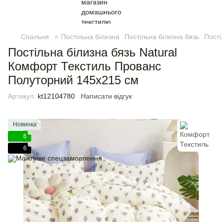
Спальня
⭐ Постільна білизна
Постільна білизна бязь
Пості
Постільна білизна бязь Natural
Комфорт Текстиль Прованс
Полуторний 145х215 см
Артикул:
kt12104780
Написати відгук
Новинка
6
6