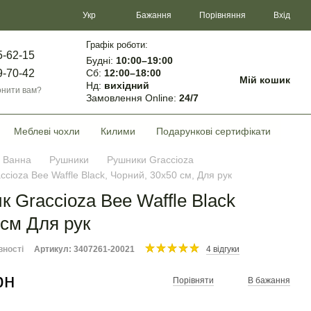
Порівняння
Укр
Бажання
Вхід
Графік роботи:
5-62-15
Будні:
10:00–19:00
Сб:
12:00–18:00
9-70-42
Мій кошик
Нд:
вихідний
нити вам?
Замовлення Online:
24/7
Меблеві чохли
Килими
Подарункові сертифікати
Ванна
Рушники
Рушники Graccioza
cioza Bee Waffle Black, Чорний, 30х50 см, Для рук
 Graccioza Bee Waffle Black
 см Для рук
вності
Артикул: 3407261-20021
4 відгуки
рн
Порівняти
В бажання