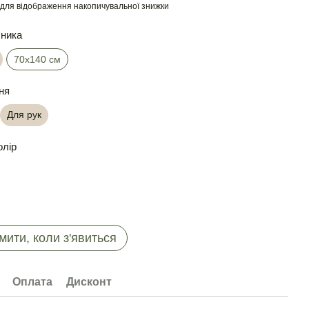
для відображення накопичувальної знижки
шника
70х140 см
ня
Для рук
олір
мити, коли з'явиться
Оплата
Дисконт