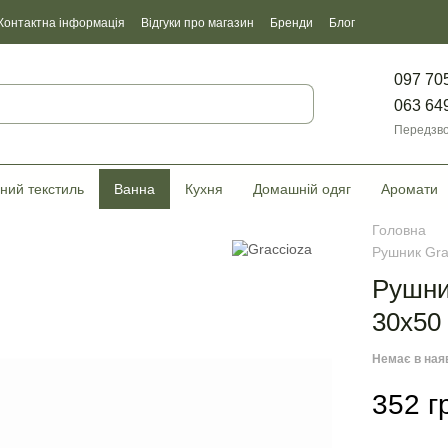
Контактна інформація
Відгуки про магазин
Бренди
Блог
097 70
063 64
Передзво
ний текстиль
Ванна
Кухня
Домашній одяг
Аромати
Головна
Рушник Grac
Рушник
30х50
Немає в ная
352 г