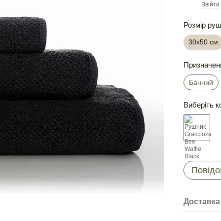
Ввійти
%
Розмір ру
30х50 см
Призначен
Банний
Виберіть к
Повідо
Доставка