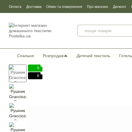
Перейти до основного контенту
Оплата
Доставка
Обмін та повернення
Про магазин
Дисконт
Угода користувача
Договір публічної оферти
Сертификати якості
Спальня
Розпродаж🔥
Дитячий текстиль
Готель
6
6