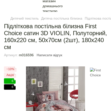
Дитячий текстиль
Дитяча постільна білизна
Підліткова пост
Підліткова постільна білизна First
Choice сатин 3D VIOLIN, Полуторний,
160х220 см, 50х70см (2шт), 180х240
см
Артикул:
m016596
Написати відгук
−10%
Акція
6
6