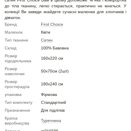
до тіла тканину, легко стирається, практично не мнеться. У
колекції Ви завжди знайдете сучасні малюнки для хлопчиків і
дівчаток.
Бренд
First Choice
Малюнок
Квіти
Тип тканини
Сатин
Склад
100% Бавовна
Розмір
160х220 см
підодіяльника
Розмір
50х70см (2шт)
наволочки
Розмір
180х240 см
простирадла
упаковка
Фірмова
Тип комплекту
Стандартний
Призначення
Для підлітків
Країна
Туреччина
виробництва
Артикул
m016596