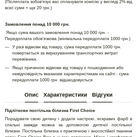
(Післяплата зобов'язує вас оплачувати комісію у вигляді 2% від
всієї суми + ще 20 грн.)
Замовлення понад 10 000 грн.
Якщо сума вашого замовлення понад 10 000 грн. -
Передоплата обов'язкова (мінімальна передоплата 1000 грн.)
У разі відмови від товару, сума передоплати 1000 грн.
повертається за вирахуванням транспортних витрат
перевізника.
Якщо причиною відмови від товару є пошкодження або
невідповідність вказаним характеристикам на сайті - сума
передоплати 1000 грн. відшкодовується.
Опис
Характеристики
Відгуки
Підліткове постільна білизна First Choice
Порадувати свою дитину і додати настрою, яскравих фарб в
спальні завжди можна за допомогою дитячої постільної
білизни. Постільна білизна з практичною і зносостійкої тканини
сатин First Choice Вам в цьому допоможе. М'яка і комфортна