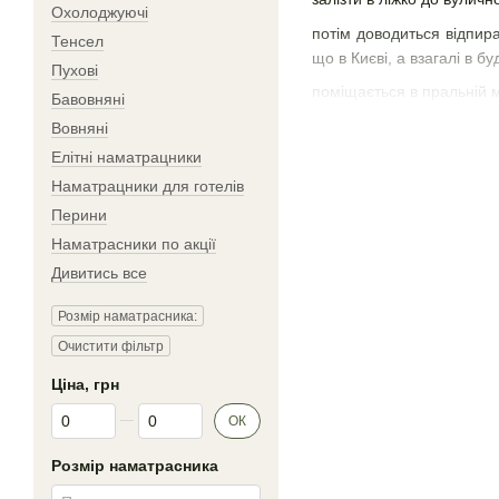
Охолоджуючі
потім доводиться відпира
Тенсел
що в Києві, а взагалі в 
Пухові
поміщається в пральній м
Бавовняні
Фахівці радять вибирати
Вовняні
дитячого ліжка, то може
Елітні наматрацники
сушити після розлитого ч
Наматрацники для готелів
Перини
Купити наматра
Наматрасники по акції
Чому Постелька?
Дивитись все
Зручний фільтр на сай
Розмір наматрасника:
Можливість вибрати с
Очистити фільтр
Швидка доставка по вс
Ціна, грн
Оптимальні ціни на р
Від Ціна, грн
До Ціна, грн
ОК
На сайті проходять рі
Розмір наматрасника