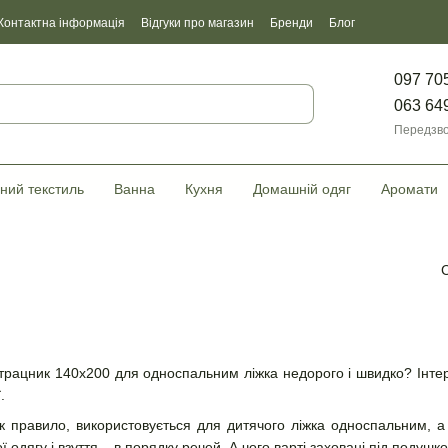
Контактна інформація
Відгуки про магазин
Бренди
Блог
097 70
063 64
Передзво
ний текстиль
Ванна
Кухня
Домашній одяг
Аромати
трацник 140х200 для односпальним ліжка недорого і швидко? Інте
.
 правило, використовується для дитячого ліжка односпальним, а 
ої одягу і взуття – в порядку речей. А чого варті заховані під поду