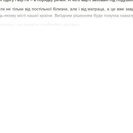
ти не тільки від постільної білизни, але і від матраца, а це вже за
будь-якому місті нашої країни. Вигідним рішенням буде покупка намат
ашинці і не вимагає особливого догляду.
 моделі з натуральних матеріалів, щоб не було ймовірності вияви
те доглянути водонепроникний, щоб точно бути впевненим в тому, 
аю або інших незручних інцидентів.
цник 140х200
ті, завдяки якому ви можете відразу виключити ті моделі, які вам не
посіб оплати
ій території України
инку, а весь товар пройшов перевірку
зні акції, так що ви можете отримати бажаний товар зі знижкою!