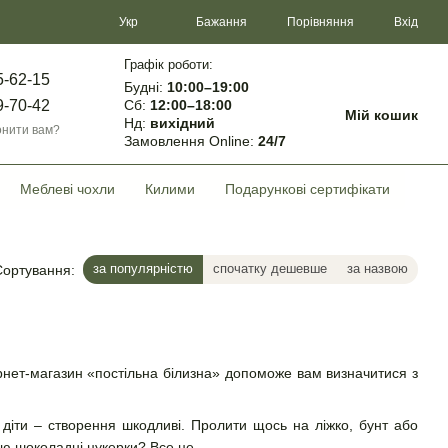
Порівняння
Укр
Бажання
Вхід
Графік роботи:
5-62-15
Будні:
10:00–19:00
Сб:
12:00–18:00
9-70-42
Мій кошик
Нд:
вихідний
нити вам?
Замовлення Online:
24/7
Меблеві чохли
Килими
Подарункові сертифікати
за популярністю
спочатку дешевше
за назвою
Сортування:
рнет-магазин «постільна білизна» допоможе вам визначитися з
діти – створення шкодливі. Пролити щось на ліжко, бунт або
шкою шоколадні цукерки? Все це