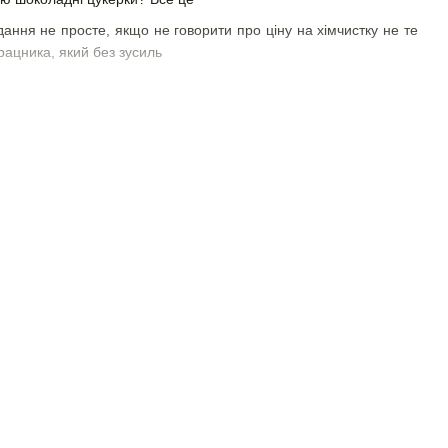
вдання не просте, якщо не говорити про ціну на хімчистку не те
рацника, який без зусиль
ти вранці ознаки алергії. Якщо ви вибираєте наматрацник для
що матрац не доведеться
 підходять