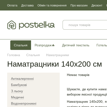
Перейти до основного контенту
Оплата
Доставка
Обмін та повернення
Про магазин
Дисконт
Угода користувача
Договір публічної оферти
Сертификати якості
Спальня
Розпродаж🔥
Дитячий текстиль
Готель
Головна
Спальня
Наматрацники
Наматрацники 140х200 см
Немає товарів
Антиалергенні
Бамбукові
Шукаєте, де купити нама
З льону
вибором якісної продукції
Медичні
Наматрацник 140х200, як
Водонепроникні
залізти в ліжко до вуличн