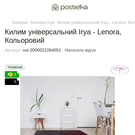
Килими
Килими Irya
Килим універсальний Irya - Lenora, Ко
Килим універсальний Irya - Lenora,
Кольоровий
Артикул:
svt-2000022264051
Написати відгук
Новинка
6
6