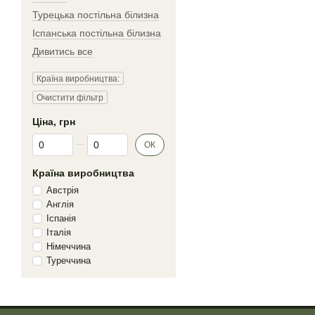
Турецька постільна білизна
Іспанська постільна білизна
Дивитись все
Країна виробництва:
Очистити фільтр
Ціна, грн
Від Ціна, грн
До Ціна, грн
ОК
Країна виробництва
Австрія
Англія
Іспанія
Італія
Німеччина
Туреччина