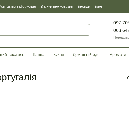
Контактна інформація
Відгуки про магазин
Бренди
Блог
097 70
063 64
Передзво
ний текстиль
Ванна
Кухня
Домашній одяг
Аромати
ортугалія