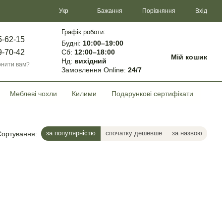
Порівняння
Укр
Бажання
Вхід
Графік роботи:
5-62-15
Будні:
10:00–19:00
Сб:
12:00–18:00
9-70-42
Мій кошик
Нд:
вихідний
нити вам?
Замовлення Online:
24/7
Меблеві чохли
Килими
Подарункові сертифікати
за популярністю
спочатку дешевше
за назвою
Сортування: