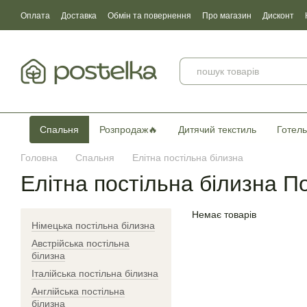
Перейти до основного контенту
Оплата
Доставка
Обмін та повернення
Про магазин
Дисконт
Угода користувача
Договір публічної оферти
Сертификати якості
Спальня
Розпродаж🔥
Дитячий текстиль
Готель
Головна
Спальня
Елітна постільна білизна
Елітна постільна білизна П
Немає товарів
Німецька постільна білизна
Австрійська постільна
білизна
Італійська постільна білизна
Англійська постільна
білизна